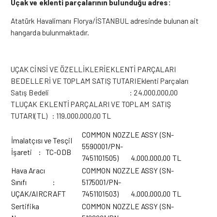
Uçak ve eklenti parçalarının bulunduğu adres:
Atatürk Havalimanı Florya/İSTANBUL adresinde bulunan ait
hangarda bulunmaktadır.
UÇAK CİNSİ VE ÖZELLİKLERİEKLENTİ PARÇALARI
BEDELLERİ VE TOPLAM SATIŞ TUTARIEklenti Parçaları
Satış Bedeli : 24.000.000,00
TLUÇAK EKLENTİ PARÇALARI VE TOPLAM SATIŞ
TUTARI(TL) : 119.000.000,00 TL
COMMON NOZZLE ASSY (SN-
İmalatçısı ve Tesçil
5590001/PN-
İşareti : TC-ODB
7451101505) 4.000.000,00 TL
Hava Aracı
COMMON NOZZLE ASSY (SN-
Sınıfı :
5175001/PN-
UÇAK/AIRCRAFT
7451101503) 4.000.000,00 TL
Sertifika
COMMON NOZZLE ASSY (SN-