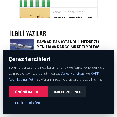
HAVACILIK • 08 AĞU 2026
TÜRK HAVA YOLLARI’NIN
STRATEJIK DÖNÜŞÜM
HIKAYESI: YIRMIBIRINCI
YÜZYIL GÖKTÜRKLERI
İLGILI YAZILAR
BAYKAR’DAN İSTANBUL MERKEZLI
YENI HAVA KARGO ŞIRKETI YOLDA!
HAVACILIK • 06 AĞU 2026
HITIT BILIŞIM 500’DE
Çerez tercihleri
SEKTÖREL YAZILIM
BIRINCISI
TÜRK HAVA YOLLARI’NIN STRATEJIK
Zorunlu çerezler dışında kalan analitik ve fonksiyonel servisleri
DÖNÜŞÜM HIKAYESI: YIRMIBIRINCI
yalnızca onayınızla çalıştırıyoruz.
Çerez Politikası
ve
KVKK
YÜZYIL GÖKTÜRKLERI
Aydınlatma Metni
sayfalarımızdan detaylara ulaşabilirsiniz.
SUNEXPRESS’IN ÜÇ GÜN ÜST
HAVACILIK • 05 AĞU 2026
ÜSTE GÜNLÜK YOLCU SAYISI 71 BINI
TÜMÜNÜ KABUL ET
SADECE ZORUNLU
YAKIT MALIYETLERINDEKI
AŞTI
YÜZDE 46’LIK ARTIŞA
KARŞI HANGI ÖNLEMLER
TERCIHLERI YÖNET
ALINIYOR?
SOSYAL MEDYADA BIZ