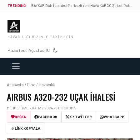
TRENDING
BAYKAR’DAN İstanbul Merkezli Yeni HAVA KARGO Şirketi Yolda!
HAVACILIĞI BIZIMLE TAKIP EDIN
Pazartesi, Ağustos 10
Anasayfa / Blog / Havacılık
AIRBUS A320-232 UÇAK İHALESI
MEHMET KALI • 03 HAZ 2024 • 6 DK OKUMA
BEĞEN
FACEBOOK
X / TWITTER
WHATSAPP
LINK KOPYALA