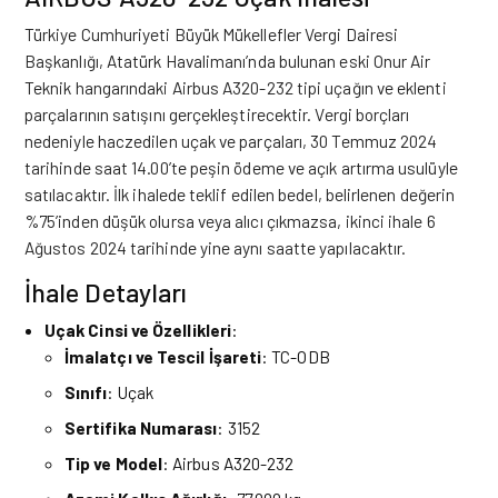
Türkiye Cumhuriyeti Büyük Mükellefler Vergi Dairesi
Başkanlığı, Atatürk Havalimanı’nda bulunan eski Onur Air
Teknik hangarındaki Airbus A320-232 tipi uçağın ve eklenti
parçalarının satışını gerçekleştirecektir. Vergi borçları
nedeniyle haczedilen uçak ve parçaları, 30 Temmuz 2024
tarihinde saat 14.00’te peşin ödeme ve açık artırma usulüyle
satılacaktır. İlk ihalede teklif edilen bedel, belirlenen değerin
%75’inden düşük olursa veya alıcı çıkmazsa, ikinci ihale 6
Ağustos 2024 tarihinde yine aynı saatte yapılacaktır.
İhale Detayları
Uçak Cinsi ve Özellikleri
:
İmalatçı ve Tescil İşareti
: TC-ODB
Sınıfı
: Uçak
Sertifika Numarası
: 3152
Tip ve Model
: Airbus A320-232