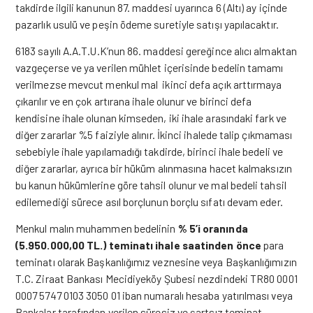
takdirde ilgili kanunun 87. maddesi uyarınca 6 (Altı) ay içinde
pazarlık usulü ve peşin ödeme suretiyle satışı yapılacaktır.
6183 sayılı A.A.T.U.K’nun 86. maddesi gereğince alıcı almaktan
vazgeçerse ve ya verilen mühlet içerisinde bedelin tamamı
verilmezse mevcut menkul mal ikinci defa açık arttırmaya
çıkarılır ve en çok artırana ihale olunur ve birinci defa
kendisine ihale olunan kimseden, iki ihale arasındaki fark ve
diğer zararlar %5 faiziyle alınır. İkinci ihalede talip çıkmaması
sebebiyle ihale yapılamadığı takdirde, birinci ihale bedeli ve
diğer zararlar, ayrıca bir hüküm alınmasına hacet kalmaksızın
bu kanun hükümlerine göre tahsil olunur ve mal bedeli tahsil
edilemediği sürece asıl borçlunun borçlu sıfatı devam eder.
Menkul malın muhammen bedelinin
% 5’i oranında
(5.950.000,00 TL.) teminatı ihale saatinden önce
para
teminatı olarak Başkanlığımız veznesine veya Başkanlığımızın
T.C. Ziraat Bankası Mecidiyeköy Şubesi nezdindeki TR80 0001
0007 5747 0103 3050 01 iban numaralı hesaba yatırılması veya
Bankalar tarafından verilen süresiz ve şartsız teminat