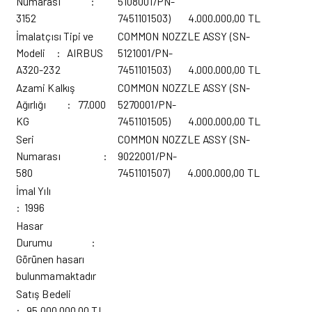
Numarası :
5108001/PN-
3152
7451101503) 4.000.000,00 TL
İmalatçısı Tipi ve
COMMON NOZZLE ASSY (SN-
Modeli : AIRBUS
5121001/PN-
A320-232
7451101503) 4.000.000,00 TL
Azami Kalkış
COMMON NOZZLE ASSY (SN-
Ağırlığı : 77.000
5270001/PN-
KG
7451101505) 4.000.000,00 TL
Seri
COMMON NOZZLE ASSY (SN-
Numarası :
9022001/PN-
580
7451101507) 4.000.000,00 TL
İmal Yılı
: 1996
Hasar
Durumu :
Görünen hasarı
bulunmamaktadır
Satış Bedeli
: 95.000.000,00 TL