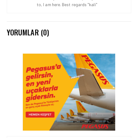
to, I am here. Best regards "kali"
HAVACILIK • 08 AĞU 2026
TÜRK HAVA YOLLARI’NIN
STRATEJIK DÖNÜŞÜM
HIKAYESI: YIRMIBIRINCI
YORUMLAR (0)
YÜZYIL GÖKTÜRKLERI
HAVACILIK • 06 AĞU 2026
HITIT BILIŞIM 500’DE
SEKTÖREL YAZILIM
BIRINCISI
HAVACILIK • 05 AĞU 2026
YAKIT MALIYETLERINDEKI
YÜZDE 46’LIK ARTIŞA
KARŞI HANGI ÖNLEMLER
ALINIYOR?