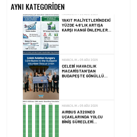
AYNI KATEGORIDEN
HAVACILIK • 05 AĞU 2026
ÇELEBI HAVACILIK
MACARISTAN’DAN
BUDAPEŞTE GÖNÜLLÜ
KURTARMA BIRLIĞI’NE
ANLAMLI DESTEK!
HAVACILIK • 05 AĞU 2026
AIRBUS A320NEO
UÇAKLARINDA YOLCU
BINIŞ SÜREÇLERI
SIMÜLASYONLA TEST
EDILDI!
HAVACILIK • 04 AĞU 2026
2025 YILINDA PILOTLAR
ENÇOK KUŞ ÇARPMA
OLAYINI RAPOR ETTI