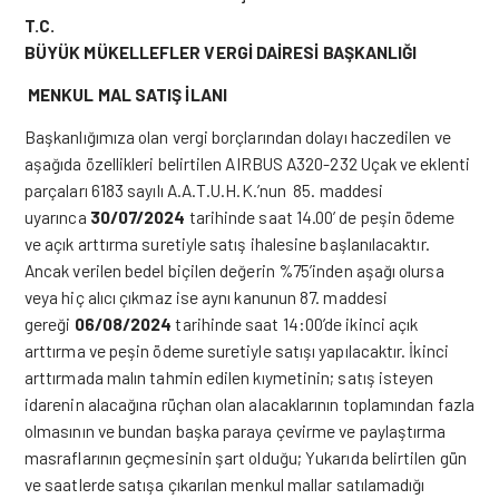
T.C.
BÜYÜK MÜKELLEFLER VERGİ DAİRESİ BAŞKANLIĞI
MENKUL MAL SATIŞ İLANI
Başkanlığımıza olan vergi borçlarından dolayı haczedilen ve
aşağıda özellikleri belirtilen AIRBUS A320-232 Uçak ve eklenti
parçaları 6183 sayılı A.A.T.U.H.K.’nun 85. maddesi
uyarınca
30/07/2024
tarihinde saat 14.00’ de peşin ödeme
ve açık arttırma suretiyle satış ihalesine başlanılacaktır.
Ancak verilen bedel biçilen değerin %75’inden aşağı olursa
veya hiç alıcı çıkmaz ise aynı kanunun 87. maddesi
gereği
06/08/2024
tarihinde saat 14:00’de ikinci açık
arttırma ve peşin ödeme suretiyle satışı yapılacaktır. İkinci
arttırmada malın tahmin edilen kıymetinin; satış isteyen
idarenin alacağına rüçhan olan alacaklarının toplamından fazla
olmasının ve bundan başka paraya çevirme ve paylaştırma
masraflarının geçmesinin şart olduğu; Yukarıda belirtilen gün
ve saatlerde satışa çıkarılan menkul mallar satılamadığı