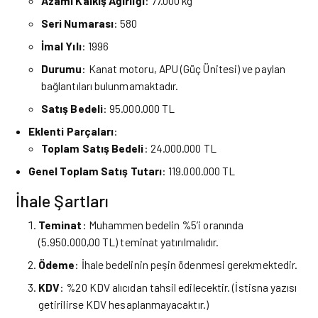
Azami Kalkış Ağırlığı
: 77.000 kg
Seri Numarası
: 580
İmal Yılı
: 1996
Durumu
: Kanat motoru, APU (Güç Ünitesi) ve paylan
bağlantıları bulunmamaktadır.
Satış Bedeli
: 95.000.000 TL
Eklenti Parçaları
:
Toplam Satış Bedeli
: 24.000.000 TL
Genel Toplam Satış Tutarı
: 119.000.000 TL
İhale Şartları
Teminat
: Muhammen bedelin %5’i oranında
(5.950.000,00 TL) teminat yatırılmalıdır.
Ödeme
: İhale bedelinin peşin ödenmesi gerekmektedir.
KDV
: %20 KDV alıcıdan tahsil edilecektir. (İstisna yazısı
getirilirse KDV hesaplanmayacaktır.)