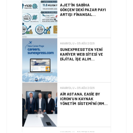
GÖKÇEN’DEKI PAZAR PAYI
ARTIŞI FINANSAL
SONUÇLARI NASIL
ETKILEDI?
HAVAYOLU • 05 AĞU 2026
SUNEXPRESS’TEN YENI
KARIYER WEB SITESI VE
DIJITAL İŞE ALIM
PLATFORMU!
HAVAYOLU • 05 AĞU 2026
AIR ASTANA, EASIE BY
ICRON’UN KAYNAK
YÖNETIM SISTEMI’NI (RMS)
CANLIYA ALDI
HAVAYOLU • 30 TEM 2026
BAKÜ – KARS DIREKT