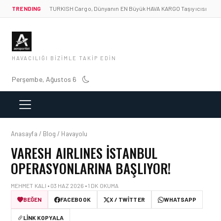
TRENDING
TURKISH Cargo, Dünyanın EN Büyük HAVA KARGO Taşıyıcısı
HAVACILIĞI BIZIMLE TAKIP EDIN
Perşembe, Ağustos 6
Anasayfa / Blog / Havayolu
VARESH AIRLINES İSTANBUL
OPERASYONLARINA BAŞLIYOR!
MEHMET KALI • 03 HAZ 2026 • 1 DK OKUMA
BEĞEN
FACEBOOK
X / TWITTER
WHATSAPP
LINK KOPYALA