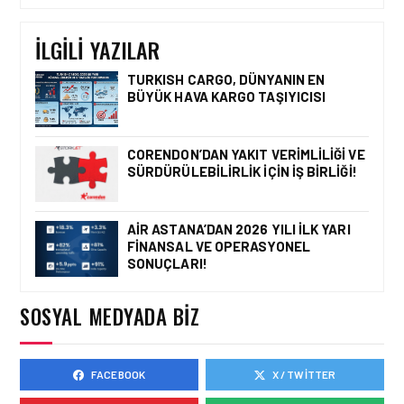
UÇUŞLARI RESMEN
BAŞLADI
İLGILI YAZILAR
TURKISH CARGO, DÜNYANIN EN
BÜYÜK HAVA KARGO TAŞIYICISI
HAVAYOLU • 05 AĞU 2026
CORENDON’DAN YAKIT
VERIMLILIĞI VE
CORENDON’DAN YAKIT VERIMLILIĞI VE
SÜRDÜRÜLEBILIRLIK IÇIN
SÜRDÜRÜLEBILIRLIK IÇIN İŞ BIRLIĞI!
İŞ BIRLIĞI!
AIR ASTANA’DAN 2026 YILI İLK YARI
FINANSAL VE OPERASYONEL
HAVAYOLU • 05 AĞU 2026
SONUÇLARI!
AIR ASTANA’DAN 2026
YILI İLK YARI FINANSAL
VE OPERASYONEL
SOSYAL MEDYADA BIZ
SONUÇLARI!
FACEBOOK
X / TWITTER
HAVAYOLU • 05 AĞU 2026
AJET’IN SABIHA