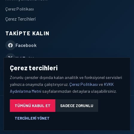
Çerez Politikası
Çerez Tercihleri
TAKIPTE KALIN
Facebook
X / Twitter
Çerez tercihleri
YouTube
Zorunlu çerezler dışında kalan analitik ve fonksiyonel servisleri
yalnızca onayınızla çalıştırıyoruz.
Çerez Politikası
ve
KVKK
WhatsApp
Aydınlatma Metni
sayfalarımızdan detaylara ulaşabilirsiniz.
© 2026 AEROPORTIST I Havacılık Veri ve Analiz Platformu. Tüm
TÜMÜNÜ KABUL ET
SADECE ZORUNLU
hakları saklıdır.
TERCIHLERI YÖNET
Okuyucu verileri yalnızca açık bilgilendirme ve tercih yönetimi
çerçevesinde işlenir.