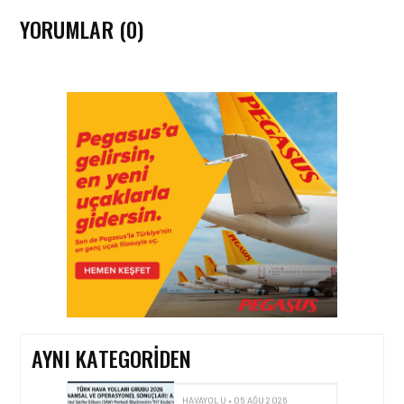
YORUMLAR (0)
HAVAYOLU • 05 AĞU 2026
CORENDON’DAN YAKIT
VERIMLILIĞI VE
SÜRDÜRÜLEBILIRLIK IÇIN
İŞ BIRLIĞI!
HAVAYOLU • 05 AĞU 2026
AIR ASTANA’DAN 2026
YILI İLK YARI FINANSAL
VE OPERASYONEL
SONUÇLARI!
AYNI KATEGORIDEN
HAVAYOLU • 05 AĞU 2026
AJET’IN SABIHA