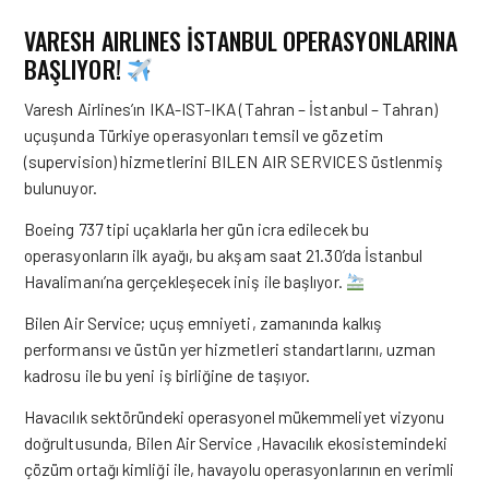
VARESH AIRLINES İSTANBUL OPERASYONLARINA
BAŞLIYOR!
Varesh Airlines’ın IKA-IST-IKA (Tahran – İstanbul – Tahran)
uçuşunda Türkiye operasyonları temsil ve gözetim
(supervision) hizmetlerini BILEN AIR SERVICES üstlenmiş
bulunuyor.
Boeing 737 tipi uçaklarla her gün icra edilecek bu
operasyonların ilk ayağı, bu akşam saat 21.30’da İstanbul
Havalimanı’na gerçekleşecek iniş ile başlıyor.
Bilen Air Service; uçuş emniyeti, zamanında kalkış
performansı ve üstün yer hizmetleri standartlarını, uzman
kadrosu ile bu yeni iş birliğine de taşıyor.
Havacılık sektöründeki operasyonel mükemmeliyet vizyonu
doğrultusunda, Bilen Air Service ,Havacılık ekosistemindeki
çözüm ortağı kimliği ile, havayolu operasyonlarının en verimli