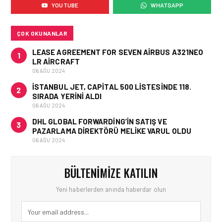
YOUTUBE
WHATSAPP
GÖKÇEN’DEKI PAZAR PAYI
ARTIŞI FINANSAL
SONUÇLARI NASIL
ETKILEDI?
ÇOK OKUNANLAR
LEASE AGREEMENT FOR SEVEN AIRBUS A321NEO
1
LR AIRCRAFT
06 AĞU 2024
İSTANBUL JET, CAPITAL 500 LISTESINDE 118.
2
SIRADA YERINI ALDI
06 AĞU 2024
DHL GLOBAL FORWARDING’IN SATIŞ VE
3
PAZARLAMA DIREKTÖRÜ MELIKE VARUL OLDU
06 AĞU 2024
BÜLTENIMIZE KATILIN
Yeni haberlerden anında haberdar olun