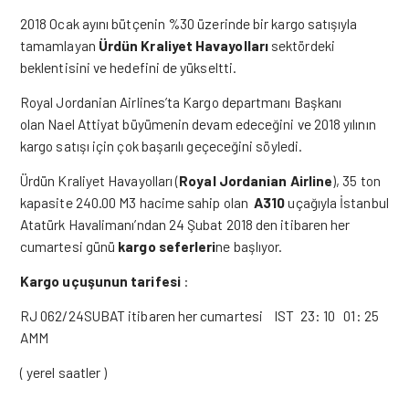
2018 Ocak ayını bütçenin %30 üzerinde bir kargo satışıyla
tamamlayan
Ürdün Kraliyet Havayolları
sektördeki
beklentisini ve hedefini de yükseltti.
Royal Jordanian Airlines’ta Kargo departmanı Başkanı
olan Nael Attiyat büyümenin devam edeceğini ve 2018 yılının
kargo satışı için çok başarılı geçeceğini söyledi.
Ürdün Kraliyet Havayolları (
Royal Jordanian Airline
), 35 ton
kapasite 240.00 M3 hacime sahip olan
A310
uçağıyla İstanbul
Atatürk Havalimanı’ndan 24 Şubat 2018 den itibaren her
cumartesi günü
kargo seferleri
ne başlıyor.
Kargo uçuşunun tarifesi
:
RJ 062/24SUBAT itibaren her cumartesi IST 23: 10 01: 25
AMM
( yerel saatler )