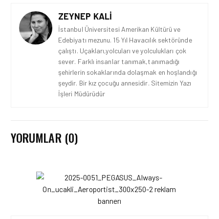
ZEYNEP KALI
İstanbul Üniversitesi Amerikan Kültürü ve
Edebiyatı mezunu. 15 Yıl Havacılık sektöründe
çalıştı. Uçakları,yolcuları ve yolculukları çok
sever. Farklı insanlar tanımak,tanımadığı
şehirlerin sokaklarında dolaşmak en hoşlandığı
şeydir. Bir kız çocuğu annesidir. Sitemizin Yazı
İşleri Müdürüdür
GÜNCEL HABERLER • 22 TEM 2026
YORUMLAR (0)
OKYANUSU KÜREK
ÇEKEREK AŞACAK İLK
TÜRK TAKIMINA GURUR
DOLU DESTEK!
GÜNCEL HABERLER • 12 HAZ 2026
AVRUPA KOMISYONU AB
HAVA EMNIYETI LISTESINI