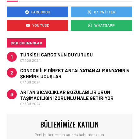
GÜNCELLEDI
FACEBOOK
X / TWITTER
YOUTUBE
WHATSAPP
GÜNCEL HABERLER • 02 HAZ 2026
EUROCONTROL AVRUPA
ÇOK OKUNANLAR
HAVACILIK GÖRÜNÜMÜ
RAPORU, 18-24 MAYIS
TURKISH CARGO’NUN DUYURUSU
2026 HAFTASI
1
07 AĞU 2024
CONDOR ILE DIREKT ANTALYA’DAN ALMANYA’NIN 5
2
ŞEHRINE UÇUŞLAR
07 AĞU 2024
ARTAN SICAKLIKLAR BOZULABILIR ÜRÜN
3
TAŞIMACILIĞINI ZORUNLU HALE GETIRIYOR
07 AĞU 2024
BÜLTENIMIZE KATILIN
Yeni haberlerden anında haberdar olun