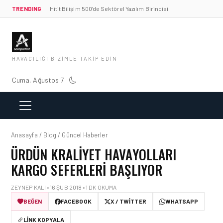
TRENDING
Hitit Bilişim 500’de Sektörel Yazılım Birincisi
HAVACILIĞI BIZIMLE TAKIP EDIN
Cuma, Ağustos 7
Anasayfa / Blog / Güncel Haberler
ÜRDÜN KRALIYET HAVAYOLLARI
KARGO SEFERLERI BAŞLIYOR
ZEYNEP KALI • 16 ŞUB 2018 • 1 DK OKUMA
BEĞEN
FACEBOOK
X / TWITTER
WHATSAPP
LINK KOPYALA