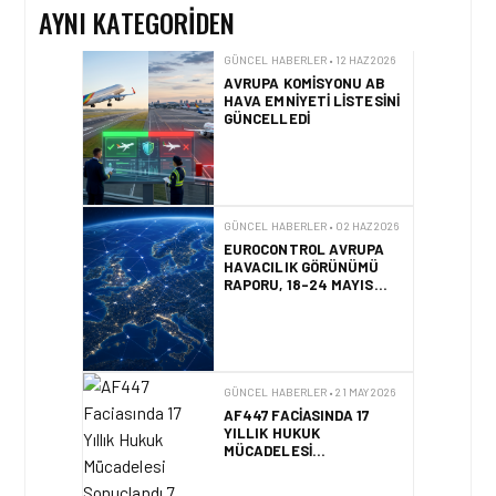
GÜNCELLEDI
AYNI KATEGORIDEN
GÜNCEL HABERLER • 02 HAZ 2026
EUROCONTROL AVRUPA
HAVACILIK GÖRÜNÜMÜ
RAPORU, 18-24 MAYIS
2026 HAFTASI
GÜNCEL HABERLER • 21 MAY 2026
AF447 FACIASINDA 17
YILLIK HUKUK
MÜCADELESI
SONUÇLANDI
HAVACILIK • 10 MAR 2026
İSTANBUL HAVALIMANI
AVRUPA’NIN EN YOĞUN