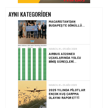
KURTARMA BIRLIĞI’NE
ANLAMLI DESTEK!
AYNI KATEGORIDEN
HAVACILIK • 05 AĞU 2026
AIRBUS A320NEO
UÇAKLARINDA YOLCU
BINIŞ SÜREÇLERI
SIMÜLASYONLA TEST
EDILDI!
HAVACILIK • 04 AĞU 2026
2025 YILINDA PILOTLAR
ENÇOK KUŞ ÇARPMA
OLAYINI RAPOR ETTI
HAVACILIK • 04 AĞU 2026
IFATCA 2027 YILLIK
KONFERANSI TÜRKIYE’DE
DÜZENLENECEK!