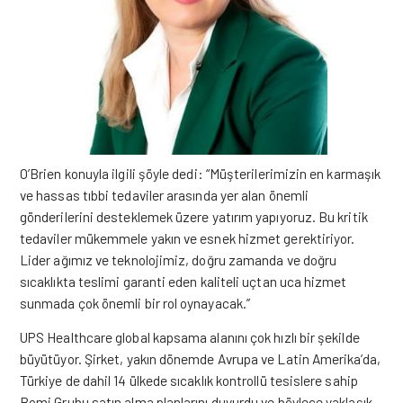
O’Brien konuyla ilgili şöyle dedi: “Müşterilerimizin en karmaşık
ve hassas tıbbi tedaviler arasında yer alan önemli
gönderilerini desteklemek üzere yatırım yapıyoruz. Bu kritik
tedaviler mükemmele yakın ve esnek hizmet gerektiriyor.
Lider ağımız ve teknolojimiz, doğru zamanda ve doğru
sıcaklıkta teslimi garanti eden kaliteli uçtan uca hizmet
sunmada çok önemli bir rol oynayacak.”
UPS Healthcare global kapsama alanını çok hızlı bir şekilde
büyütüyor. Şirket, yakın dönemde Avrupa ve Latin Amerika’da,
Türkiye de dahil 14 ülkede sıcaklık kontrollü tesislere sahip
Bomi Grubu satın alma planlarını duyurdu ve böylece yaklaşık