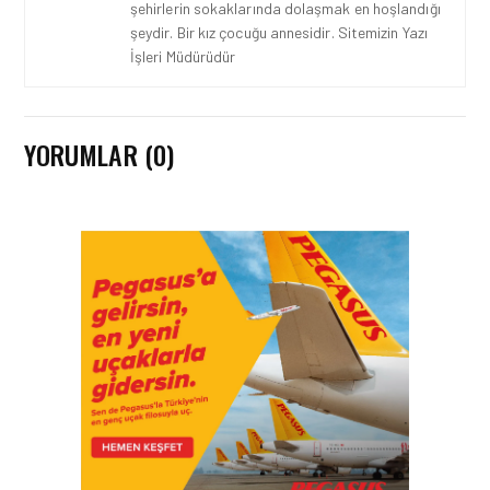
şehirlerin sokaklarında dolaşmak en hoşlandığı
şeydir. Bir kız çocuğu annesidir. Sitemizin Yazı
İşleri Müdürüdür
YORUMLAR (0)
HAVACILIK • 05 AĞU 2026
YAKIT MALIYETLERINDEKI
YÜZDE 46’LIK ARTIŞA
KARŞI HANGI ÖNLEMLER
ALINIYOR?
HAVACILIK • 05 AĞU 2026
ÇELEBI HAVACILIK
MACARISTAN’DAN
BUDAPEŞTE GÖNÜLLÜ