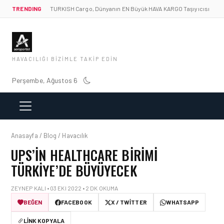
TRENDING
TURKISH Cargo, Dünyanın EN Büyük HAVA KARGO Taşıyıcısı
HAVACILIĞI BIZIMLE TAKIP EDIN
Perşembe, Ağustos 6
Anasayfa / Blog / Havacılık
UPS’IN HEALTHCARE BIRIMI
TÜRKIYE’DE BÜYÜYECEK
ZEYNEP KALI • 03 EKI 2022 • 2 DK OKUMA
BEĞEN
FACEBOOK
X / TWITTER
WHATSAPP
LINK KOPYALA