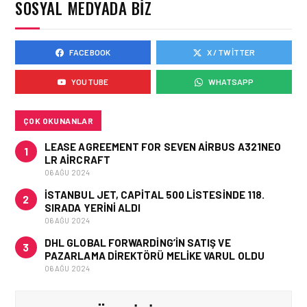
SOSYAL MEDYADA BIZ
KURTARMA BIRLIĞI’NE
ANLAMLI DESTEK!
FACEBOOK
X / TWITTER
HAVACILIK • 05 AĞU 2026
AIRBUS A320NEO
YOUTUBE
WHATSAPP
UÇAKLARINDA YOLCU
BINIŞ SÜREÇLERI
SIMÜLASYONLA TEST
EDILDI!
ÇOK OKUNANLAR
LEASE AGREEMENT FOR SEVEN AIRBUS A321NEO
1
LR AIRCRAFT
06 AĞU 2024
İSTANBUL JET, CAPITAL 500 LISTESINDE 118.
2
SIRADA YERINI ALDI
06 AĞU 2024
DHL GLOBAL FORWARDING’IN SATIŞ VE
3
PAZARLAMA DIREKTÖRÜ MELIKE VARUL OLDU
06 AĞU 2024