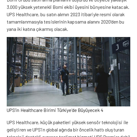
3.000 yüksek yetenekli Bomi ekibi üyesini bünyesine katacak.
UPS Healthcare, bu satın alımın 2023 itibariyle resmi olarak
tamamlanmasıyla tesislerinin kapsama alanını 2020’den bu
yana iki
katına
çıkarmış olacak.
UPS’in Healthcare Birimi Türkiye’de Büyüyecek 4
UPS Healthcare, küçük paketleri yüksek sensör teknolojisi ile
geliştiren ve UPS’in global ağında bir öncelik hattı oluşturan
teknoloji destekli express teslimat hizmeti UPS Premier dahil