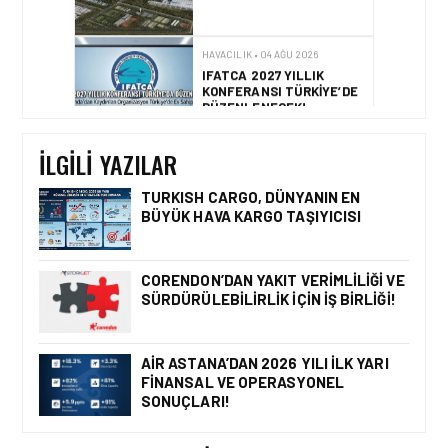
HAVACILIK • 04 AĞU 2026
ÇELEBI HAVACILIK, TÜRK
HAVA YOLLARI İŞ
BIRLIĞIYLE KENYA
OPERASYONLARINI
İLGILI YAZILAR
GÜÇLENDIRIYOR
TURKISH CARGO, DÜNYANIN EN
BÜYÜK HAVA KARGO TAŞIYICISI
HAVACILIK • 05 AĞU 2026
YAKIT MALIYETLERINDEKI
YÜZDE 46’LIK ARTIŞA
CORENDON’DAN YAKIT VERIMLILIĞI VE
KARŞI HANGI ÖNLEMLER
SÜRDÜRÜLEBILIRLIK IÇIN İŞ BIRLIĞI!
ALINIYOR?
AIR ASTANA’DAN 2026 YILI İLK YARI
FINANSAL VE OPERASYONEL
HAVACILIK • 05 AĞU 2026
SONUÇLARI!
ÇELEBI HAVACILIK
MACARISTAN’DAN
BUDAPEŞTE GÖNÜLLÜ