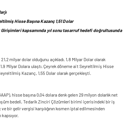
arjı
ltilmiş Hisse Başına Kazanç 1,51 Dolar
 Girişimleri kapsamında yıl sonu tasarruf hedefi doğrultusunda
21,2 milyar dolar olduğunu açıkladı. 1,8 Milyar Dolar olarak
1,9 Milyar Dolara ulaştı. Çeyrek döneme ait Seyreltilmiş Hisse
yreltilmiş Kazanç, 1,55 Dolar olarak gerçekleşti.
GAAP), hisse başına 0,04 dolara denk gelen 29 milyon dolarlık net
şüm bedeli, Tedarik Zinciri Çözümleri birimi içerisindeki bir iş
ve bir gelir vergisi karşılığının kısmen iptal edilmesinden
ı kapsıyor.