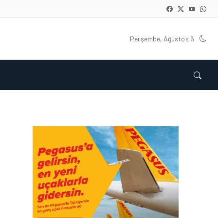
Perşembe, Ağustos 6
HAVACILIK • 05 AĞU 2026
YAKIT MALIYETLERINDEKI
YÜZDE 46’LIK ARTIŞA
KARŞI HANGI ÖNLEMLER
ALINIYOR?
HAVACILIK • 05 AĞU 2026