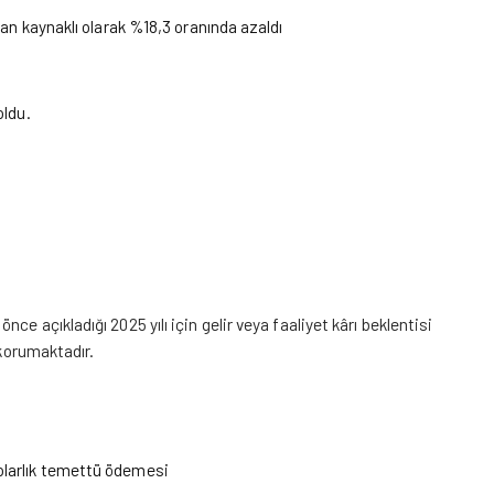
ndan kaynaklı olarak %18,3 oranında azaldı
oldu.
e açıkladığı 2025 yılı için gelir veya faaliyet kârı beklentisi
 korumaktadır.
Dolarlık temettü ödemesi