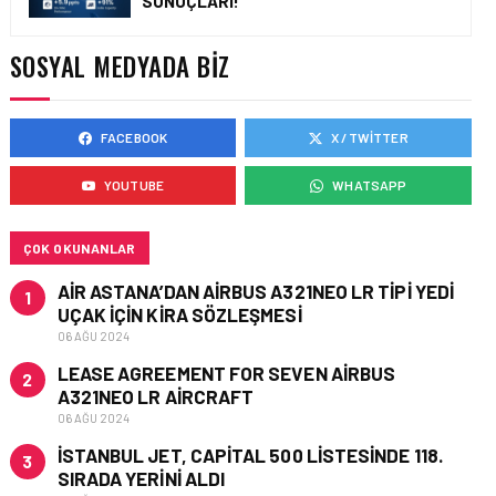
SONUÇLARI!
ÇELEBI HAVACILIK
MACARISTAN’DAN
BUDAPEŞTE GÖNÜLLÜ
SOSYAL MEDYADA BIZ
KURTARMA BIRLIĞI’NE
ANLAMLI DESTEK!
FACEBOOK
X / TWITTER
HAVACILIK • 05 AĞU 2026
AIRBUS A320NEO
YOUTUBE
WHATSAPP
UÇAKLARINDA YOLCU
BINIŞ SÜREÇLERI
SIMÜLASYONLA TEST
EDILDI!
ÇOK OKUNANLAR
AIR ASTANA’DAN AIRBUS A321NEO LR TIPI YEDI
1
UÇAK IÇIN KIRA SÖZLEŞMESI
06 AĞU 2024
LEASE AGREEMENT FOR SEVEN AIRBUS
2
A321NEO LR AIRCRAFT
06 AĞU 2024
İSTANBUL JET, CAPITAL 500 LISTESINDE 118.
3
SIRADA YERINI ALDI