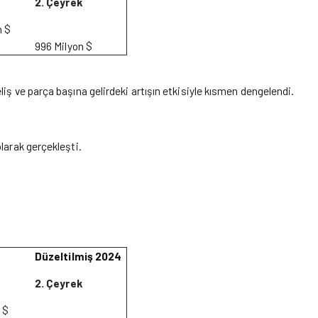
2. Çeyrek
n $
996 Milyon $
eliş ve parça başına gelirdeki artışın etkisiyle kısmen dengelendi.
olarak gerçekleşti.
Düzeltilmiş 2024
2. Çeyrek
 $