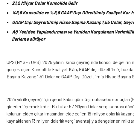
21,2 Milyar Dolar Konsolide Gelir
%8,6 Konsolide ve %8,8 GAAP Dışı Düzeltilmiş Faaliyet Kar M
GAAP Dışı Seyreltilmiş Hisse Başına Kazanç 1,55 Dolar, Seyre
Ağ Yeniden Yapılandırması ve Yeniden Kurgulanan Verimlilik
ilerleme sürüyor
UPS (NYSE: UPS), 2025 yılının ikinci çeyreğinde konsolide gelirinin 
gerçekleşen Konsolide Faaliyet Kârı, GAAP dışı düzeltilmiş bazda 
Başına Kazanç 1,51 Dolar ve GAAP Dışı Düzeltilmiş Hisse Başına Se
2025 yılı ilk çeyreği için genel kabul görmüş muhasebe sonuçları (
giderleri içermektedir. Bu tutar 57 Milyon Dolar vergi sonrası dönü
kolunun elden çıkarılmasından elde edilen 15 milyon dolarlık kazanç 
kaynaklanan 13 milyon dolarlık vergi avantajıyla dengelenen miktar