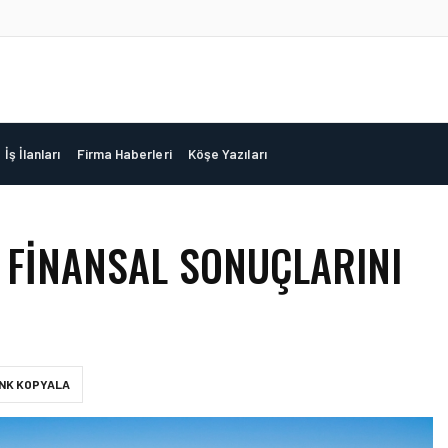
İş İlanları
Firma Haberleri
Köşe Yazıları
K FINANSAL SONUÇLARINI
INK KOPYALA