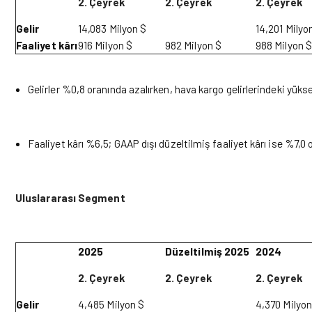
2. Çeyrek
2. Çeyrek
2. Çeyrek
Gelir
14,083
Milyon $
14,201 Milyo
Faaliyet kârı
916 Milyon $
982 Milyon $
988 Milyon $
Gelirler %0,8 oranında azalırken, hava kargo gelirlerindeki yüks
Faaliyet kârı %6,5; GAAP dışı düzeltilmiş faaliyet kârı ise %7,0 
Uluslararası Segment
2025
Düzeltilmiş 2025
2024
2. Çeyrek
2. Çeyrek
2. Çeyrek
Gelir
4,485
Milyon $
4,370 Milyon