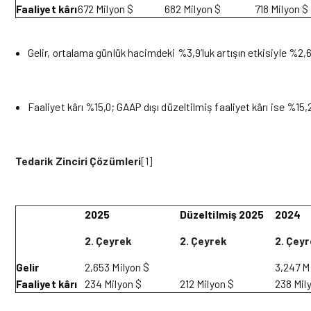
Faaliyet kârı
672 Milyon $
682 Milyon $
718 Milyon $
Gelir, ortalama günlük hacimdeki %3,9’luk artışın etkisiyle %2,6 
Faaliyet kârı %15,0; GAAP dışı düzeltilmiş faaliyet kârı ise %15,
Tedarik Zinciri Çözümleri
[1]
2025
Düzeltilmiş 2025
2024
2. Çeyrek
2. Çeyrek
2. Çeyr
Gelir
2,653 Milyon $
3,247 M
Faaliyet kârı
234 Milyon $
212 Milyon $
238 Mil