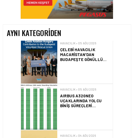
ÇELEBI HAVACILIK
MACARISTAN’DAN
BUDAPEŞTE GÖNÜLLÜ
KURTARMA BIRLIĞI’NE
ANLAMLI DESTEK!
AYNI KATEGORIDEN
HAVACILIK • 05 AĞU 2026
AIRBUS A320NEO
UÇAKLARINDA YOLCU
BINIŞ SÜREÇLERI
SIMÜLASYONLA TEST
EDILDI!
HAVACILIK • 04 AĞU 2026
2025 YILINDA PILOTLAR
ENÇOK KUŞ ÇARPMA
OLAYINI RAPOR ETTI
HAVACILIK • 04 AĞU 2026