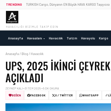
TRENDING
TURKISH Cargo, Dünyanın EN Büyük HAVA KARGO Taşıyıcısı
HAVACILIĞI BIZIMLE TAKIP EDIN
Anasayfa
Havaalanı
Havacılık
Turizm
Havayolu
Kargo
Anasayfa / Blog / Havacılık
UPS, 2025 IKINCI ÇEYRE
AÇIKLADI
ZEYNEP KALI • 31 TEM 2025 • 5 DK OKUMA
BEĞEN
FACEBOOK
X / TWITTER
WHATSAPP
L