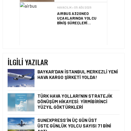
AIRBUS A320NEO
UÇAKLARINDA YOLCU
BINIŞ SÜREÇLERI
SIMÜLASYONLA TEST
EDILDI!
HAVACILIK • 04 AĞU 2026
2025 YILINDA PILOTLAR
ENÇOK KUŞ ÇARPMA
OLAYINI RAPOR ETTI
İLGILI YAZILAR
BAYKAR’DAN İSTANBUL MERKEZLI YENI
HAVA KARGO ŞIRKETI YOLDA!
HAVACILIK • 08 AĞU 2026
TÜRK HAVA YOLLARI’NIN
STRATEJIK DÖNÜŞÜM
TÜRK HAVA YOLLARI’NIN STRATEJIK
HIKAYESI: YIRMIBIRINCI
DÖNÜŞÜM HIKAYESI: YIRMIBIRINCI
YÜZYIL GÖKTÜRKLERI
YÜZYIL GÖKTÜRKLERI
SUNEXPRESS’IN ÜÇ GÜN ÜST
ÜSTE GÜNLÜK YOLCU SAYISI 71 BINI
HAVACILIK • 06 AĞU 2026