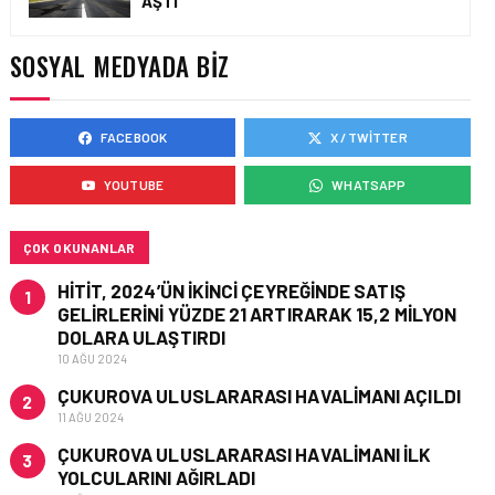
AŞTI
HITIT BILIŞIM 500’DE
SEKTÖREL YAZILIM
BIRINCISI
SOSYAL MEDYADA BIZ
FACEBOOK
X / TWITTER
HAVACILIK • 05 AĞU 2026
YAKIT MALIYETLERINDEKI
YOUTUBE
WHATSAPP
YÜZDE 46’LIK ARTIŞA
KARŞI HANGI ÖNLEMLER
ALINIYOR?
ÇOK OKUNANLAR
HITIT, 2024’ÜN IKINCI ÇEYREĞINDE SATIŞ
1
GELIRLERINI YÜZDE 21 ARTIRARAK 15,2 MILYON
DOLARA ULAŞTIRDI
10 AĞU 2024
ÇUKUROVA ULUSLARARASI HAVALIMANI AÇILDI
2
11 AĞU 2024
ÇUKUROVA ULUSLARARASI HAVALIMANI İLK
3
YOLCULARINI AĞIRLADI