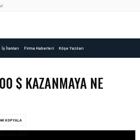
a!
İş İlanları
Firma Haberleri
Köşe Yazıları
500 $ KAZANMAYA NE
INK KOPYALA