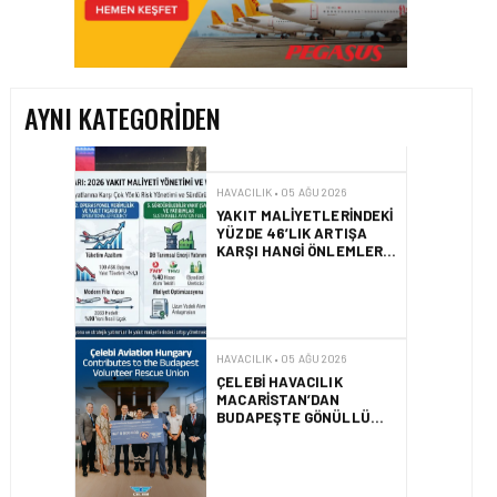
HITIT BILIŞIM 500’DE
SEKTÖREL YAZILIM
BIRINCISI
AYNI KATEGORIDEN
HAVACILIK • 05 AĞU 2026
YAKIT MALIYETLERINDEKI
YÜZDE 46’LIK ARTIŞA
KARŞI HANGI ÖNLEMLER
ALINIYOR?
HAVACILIK • 05 AĞU 2026
ÇELEBI HAVACILIK
MACARISTAN’DAN
BUDAPEŞTE GÖNÜLLÜ
KURTARMA BIRLIĞI’NE
ANLAMLI DESTEK!
HAVACILIK • 05 AĞU 2026