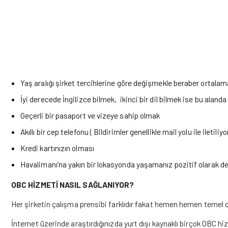
Yaş aralığı şirket tercihlerine göre değişmekle beraber ortalama
İyi derecede İngilizce bilmek, ikinci bir dil bilmek ise bu alanda
Geçerli bir pasaport ve vizeye sahip olmak
Akıllı bir cep telefonu ( Bildirimler genellikle mail yolu ile iletiliyor
Kredi kartınızın olması
Havalimanı’na yakın bir lokasyonda yaşamanız pozitif olarak de
OBC HİZMETİ NASIL SAĞLANIYOR?
Her şirketin çalışma prensibi farklıdır fakat hemen hemen temel ol
İnternet üzerinde araştırdığınızda yurt dışı kaynaklı birçok OBC hi