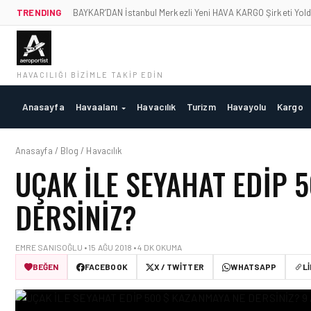
TRENDING
BAYKAR’DAN İstanbul Merkezli Yeni HAVA KARGO Şirketi Yold
HAVACILIĞI BIZIMLE TAKIP EDIN
Anasayfa
Havaalanı
Havacılık
Turizm
Havayolu
Kargo
Anasayfa / Blog / Havacılık
UÇAK ILE SEYAHAT EDIP 
DERSINIZ?
EMRE SANISOĞLU • 15 AĞU 2018 • 4 DK OKUMA
BEĞEN
FACEBOOK
X / TWITTER
WHATSAPP
L