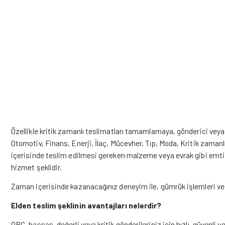
Özellikle kritik zamanlı teslimatları tamamlamaya, gönderici veya 
Otomotiv, Finans, Enerji, İlaç, Mücevher, Tıp, Moda, Kritik zamanl
içerisinde teslim edilmesi gereken malzeme veya evrak gibi emti
hizmet şeklidir.
Zaman içerisinde kazanacağınız deneyim ile, gümrük işlemleri ve ülk
Elden teslim şeklinin avantajları nelerdir?
OBC, hassas, değerli veya kritik gönderileriniz için hızlı, güvenli ve 