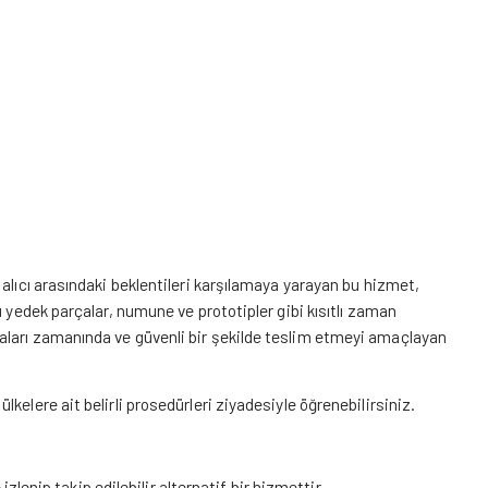
alıcı arasındaki beklentileri karşılamaya yarayan bu hizmet,
ı yedek parçalar, numune ve prototipler gibi kısıtlı zaman
aları zamanında ve güvenli bir şekilde teslim etmeyi amaçlayan
elere ait belirli prosedürleri ziyadesiyle öğrenebilirsiniz.
izlenip takip edilebilir alternatif bir hizmettir.