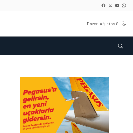
Pazar, Ağustos 9
HAVACILIK • 08 AĞU 2026
TÜRK HAVA YOLLARI’NIN
STRATEJIK DÖNÜŞÜM
HIKAYESI: YIRMIBIRINCI
YÜZYIL GÖKTÜRKLERI
HAVACILIK • 06 AĞU 2026