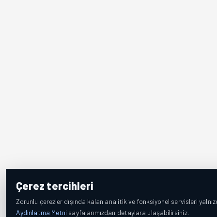
Çerez tercihleri
Zorunlu çerezler dışında kalan analitik ve fonksiyonel servisleri yalnız
Aydınlatma Metni
sayfalarımızdan detaylara ulaşabilirsiniz.