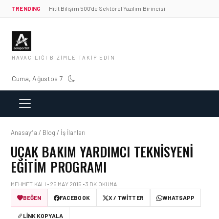
TRENDING
Hitit Bilişim 500’de Sektörel Yazılım Birincisi
HAVACILIĞI BIZIMLE TAKIP EDIN
Cuma, Ağustos 7
Anasayfa / Blog / İş İlanları
UÇAK BAKIM YARDIMCI TEKNISYENI
EĞITIM PROGRAMI
MEHMET KALI • 25 MAY 2015 • 3 DK OKUMA
BEĞEN
FACEBOOK
X / TWITTER
WHATSAPP
LINK KOPYALA