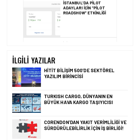
ROADSHOW” ETKINLIĞI
İŞ İLANLARI • 30 NIS 2026
AJET SATIŞ MÜDÜRLÜĞÜ
IÇIN YENI EKIP
ARKADAŞLARINI
BEKLIYOR!
İLGILI YAZILAR
HITIT BILIŞIM 500’DE SEKTÖREL
YAZILIM BIRINCISI
İŞ İLANLARI • 24 TEM 2026
AIR ARABIA AILESI
BÜYÜYOR! 2026 AÇIK
TURKISH CARGO, DÜNYANIN EN
POZISYONLAR
BÜYÜK HAVA KARGO TAŞIYICISI
CORENDON’DAN YAKIT VERIMLILIĞI VE
SÜRDÜRÜLEBILIRLIK IÇIN İŞ BIRLIĞI!
İŞ İLANLARI • 16 MAY 2026
YENI DÖNEM BAŞLIYOR VE