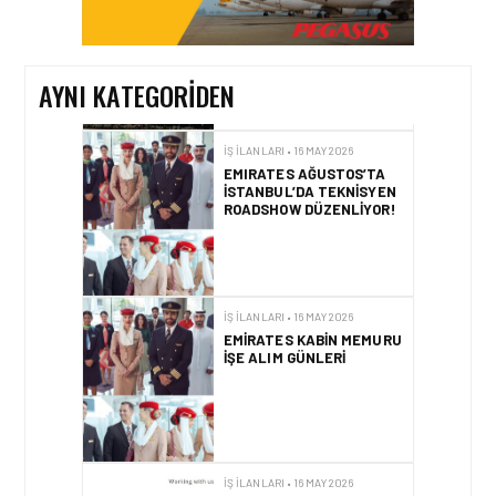
ARANIYOR
AYNI KATEGORIDEN
İŞ İLANLARI • 16 MAY 2026
EMIRATES AĞUSTOS’TA
İSTANBUL’DA TEKNISYEN
ROADSHOW DÜZENLIYOR!
İŞ İLANLARI • 16 MAY 2026
EMIRATES KABIN MEMURU
İŞE ALIM GÜNLERI
İŞ İLANLARI • 16 MAY 2026
İSTANBUL’DA PILOT
ADAYLARI IÇIN “PILOT