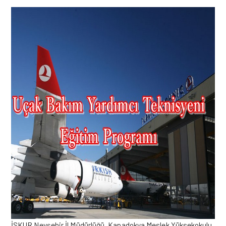
İŞKUR Nevşehir İl Müdürlüğü, Kapadokya Meslek Yüksekokulu