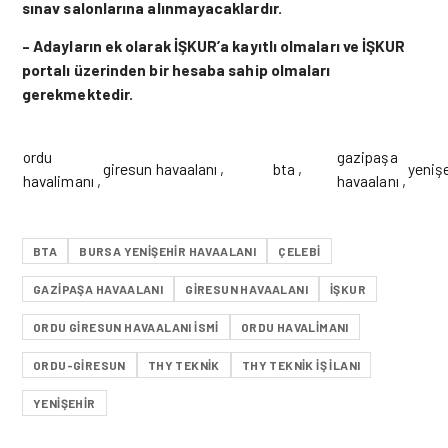
sınav salonlarına alınmayacaklardır.
– Adayların ek olarak İŞKUR’a kayıtlı olmaları ve İŞKUR
portalı üzerinden bir hesaba sahip olmaları
gerekmektedir.
ordu
gazipaşa
giresun havaalanı ,
bta ,
yenişe
havalimanı ,
havaalanı ,
BTA
BURSA YENIŞEHIR HAVAALANI
ÇELEBI
GAZIPAŞA HAVAALANI
GIRESUN HAVAALANI
İŞKUR
ORDU GIRESUN HAVAALANI ISMI
ORDU HAVALIMANI
ORDU-GIRESUN
THY TEKNIK
THY TEKNIK IŞ ILANI
YENIŞEHIR