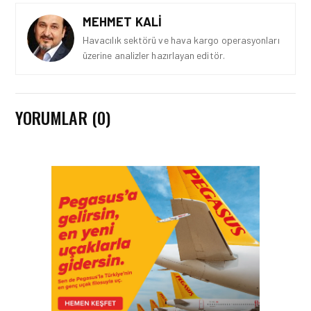
MEHMET KALI
Havacılık sektörü ve hava kargo operasyonları
üzerine analizler hazırlayan editör.
YORUMLAR (0)
İŞ İLANLARI • 24 TEM 2026
AIR ARABIA AILESI
BÜYÜYOR! 2026 AÇIK
POZISYONLAR
İŞ İLANLARI • 16 MAY 2026
YENI DÖNEM BAŞLIYOR VE
EKIP ARKADAŞLARI