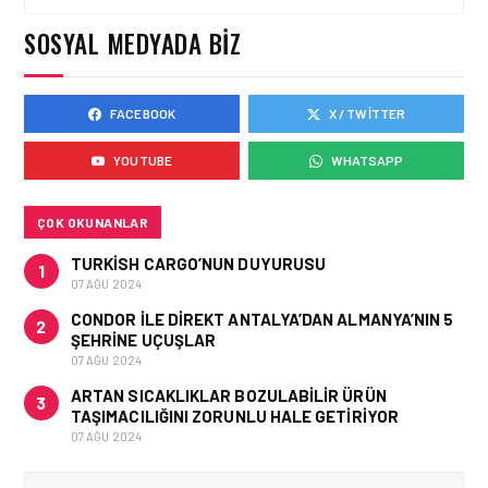
EKIP ARKADAŞLARI
ARANIYOR
SOSYAL MEDYADA BIZ
FACEBOOK
X / TWITTER
İŞ İLANLARI • 16 MAY 2026
EMIRATES AĞUSTOS’TA
YOUTUBE
WHATSAPP
İSTANBUL’DA TEKNISYEN
ROADSHOW DÜZENLIYOR!
ÇOK OKUNANLAR
TURKISH CARGO’NUN DUYURUSU
1
07 AĞU 2024
CONDOR ILE DIREKT ANTALYA’DAN ALMANYA’NIN 5
2
ŞEHRINE UÇUŞLAR
07 AĞU 2024
ARTAN SICAKLIKLAR BOZULABILIR ÜRÜN
3
TAŞIMACILIĞINI ZORUNLU HALE GETIRIYOR
07 AĞU 2024