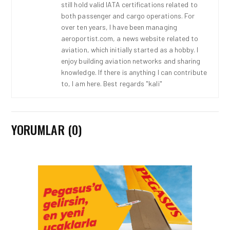
still hold valid IATA certifications related to
both passenger and cargo operations. For
over ten years, I have been managing
aeroportist.com, a news website related to
aviation, which initially started as a hobby. I
enjoy building aviation networks and sharing
knowledge. If there is anything I can contribute
to, I am here. Best regards "kali"
YORUMLAR (0)
HAVACILIK • 08 AĞU 2026
TÜRK HAVA YOLLARI’NIN
STRATEJIK DÖNÜŞÜM
HIKAYESI: YIRMIBIRINCI
YÜZYIL GÖKTÜRKLERI