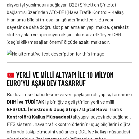
alışverişi yapılmasını sağlayan B2B (Şirketten Şirkete)
bağlantısı üzerinden ATC-DPI (Hava Trafik Kontrol – Kalkış
Planlama Bilgisi) mesajları gönderilmektedir
. Bu yapı
sayesinde daha doğru slot planlamaları yapılmakta, gereksiz
slot kayıpları ve operasyon akışını olumsuz etkileyen CHG
(değişiklik) mesajları önemli ölçüde azaltılmaktadır
.
YERLI VE MILLI ALTYAPI ILE 10 MILYON
EURO’YU AŞAN DEV TASARRUF
Bu devrimsel haberleşme ve veri paylaşım altyapısı, tamamen
DHMİ ve TÜBİTAK
iş birliğiyle geliştirilen yerli ve milli
EFS/DCL (Elektronik Uçuş Stripi / Dijital Hava Trafik
Kontrolörü Kalkış Müsaadesi)
altyapısı sayesinde sağlandı
.
EFS sistemi, hava trafik kontrolörlerinin uçuş bilgilerini dijital
ortamda takip etmesini sağlarken; DCL ise kalkış müsaadesi
süreçlerinin dijital ortamda yürütülmesine imkan