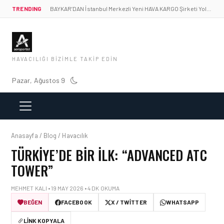
TRENDING
BAYKAR’DAN İstanbul Merkezli Yeni HAVA KARGO Şirketi Yolda!
HAVACILIĞI BIZIMLE TAKIP EDIN
Pazar, Ağustos 9
Anasayfa / Blog / Havacılık
TÜRKIYE’DE BIR İLK: “ADVANCED ATC
TOWER”
MEHMET KALI • 19 MAY 2026 • 4 DK OKUMA
BEĞEN
FACEBOOK
X / TWITTER
WHATSAPP
LINK KOPYALA