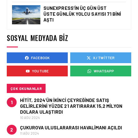
SUNEXPRESS’IN ÜÇ GÜN ÜST
ÜSTE GÜNLÜK YOLCU SAYISI 71 BINI
HAVACILIK • 06 AĞU 2026
AŞTI
HITIT BILIŞIM 500’DE
SEKTÖREL YAZILIM
BIRINCISI
SOSYAL MEDYADA BIZ
FACEBOOK
X / TWITTER
HAVACILIK • 05 AĞU 2026
YAKIT MALIYETLERINDEKI
YOUTUBE
WHATSAPP
YÜZDE 46’LIK ARTIŞA
KARŞI HANGI ÖNLEMLER
ALINIYOR?
ÇOK OKUNANLAR
HITIT, 2024’ÜN IKINCI ÇEYREĞINDE SATIŞ
1
GELIRLERINI YÜZDE 21 ARTIRARAK 15,2 MILYON
DOLARA ULAŞTIRDI
10 AĞU 2024
ÇUKUROVA ULUSLARARASI HAVALIMANI AÇILDI
2
11 AĞU 2024