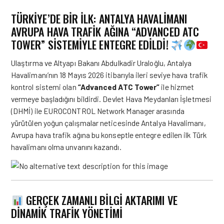
TÜRKİYE’DE BİR İLK: ANTALYA HAVALİMANI
AVRUPA HAVA TRAFİK AĞINA “ADVANCED ATC
TOWER” SİSTEMİYLE ENTEGRE EDİLDİ!
Ulaştırma ve Altyapı Bakanı Abdulkadir Uraloğlu, Antalya
Havalimanı’nın 18 Mayıs 2026 itibarıyla ileri seviye hava trafik
kontrol sistemi olan
“Advanced ATC Tower”
ile hizmet
vermeye başladığını bildirdi
. Devlet Hava Meydanları İşletmesi
(DHMİ) ile EUROCONTROL Network Manager arasında
yürütülen yoğun çalışmalar neticesinde Antalya Havalimanı,
Avrupa hava trafik ağına bu konseptle entegre edilen ilk Türk
havalimanı olma unvanını kazandı
.
GERÇEK ZAMANLI BILGI AKTARIMI VE
DINAMIK TRAFIK YÖNETIMI