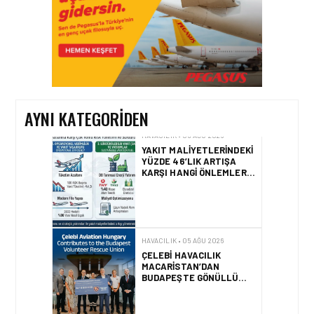
HAVACILIK • 06 AĞU 2026
HITIT BILIŞIM 500’DE
SEKTÖREL YAZILIM
BIRINCISI
AYNI KATEGORIDEN
HAVACILIK • 05 AĞU 2026
YAKIT MALIYETLERINDEKI
YÜZDE 46’LIK ARTIŞA
KARŞI HANGI ÖNLEMLER
ALINIYOR?
HAVACILIK • 05 AĞU 2026
ÇELEBI HAVACILIK
MACARISTAN’DAN
BUDAPEŞTE GÖNÜLLÜ
KURTARMA BIRLIĞI’NE
ANLAMLI DESTEK!