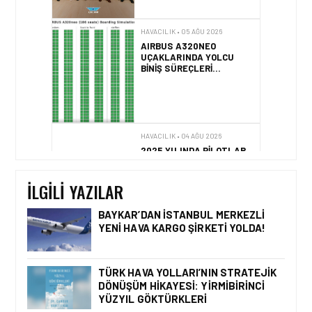
HAVACILIK • 05 AĞU 2026
AIRBUS A320NEO
UÇAKLARINDA YOLCU
BINIŞ SÜREÇLERI
SIMÜLASYONLA TEST
EDILDI!
HAVACILIK • 04 AĞU 2026
2025 YILINDA PILOTLAR
ENÇOK KUŞ ÇARPMA
OLAYINI RAPOR ETTI
İLGILI YAZILAR
BAYKAR’DAN İSTANBUL MERKEZLI
YENI HAVA KARGO ŞIRKETI YOLDA!
HAVACILIK • 08 AĞU 2026
TÜRK HAVA YOLLARI’NIN
STRATEJIK DÖNÜŞÜM
TÜRK HAVA YOLLARI’NIN STRATEJIK
HIKAYESI: YIRMIBIRINCI
DÖNÜŞÜM HIKAYESI: YIRMIBIRINCI
YÜZYIL GÖKTÜRKLERI
YÜZYIL GÖKTÜRKLERI