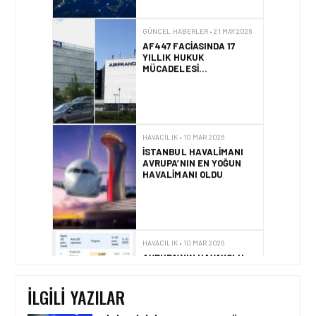
GÜNCEL HABERLER • 21 MAY 2026
AF447 FACIASINDA 17
YILLIK HUKUK
MÜCADELESI
SONUÇLANDI
HAVACILIK • 10 MAR 2026
İSTANBUL HAVALIMANI
AVRUPA’NIN EN YOĞUN
HAVALIMANI OLDU
HAVACILIK • 10 MAR 2026
AVRUPA’NIN HAVAYOLU
DEVLERI GÖKYÜZÜNDE
YARIŞIYOR
İLGILI YAZILAR