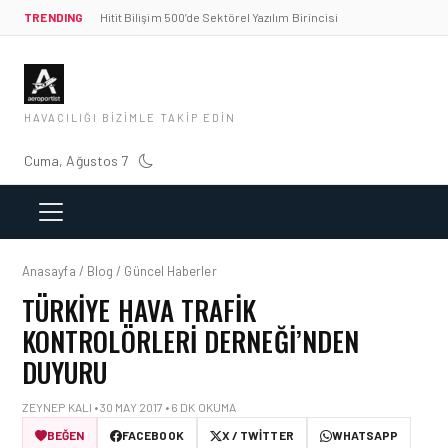
TRENDING
Hitit Bilişim 500’de Sektörel Yazılım Birincisi
HAVACILIĞI BIZIMLE TAKIP EDIN
Cuma, Ağustos 7
Anasayfa / Blog / Güncel Haberler
TÜRKIYE HAVA TRAFIK
KONTROLÖRLERI DERNEĞI’NDEN
DUYURU
ZEYNEP KALI • 30 MAY 2017 • 6 DK OKUMA
BEĞEN
FACEBOOK
X / TWITTER
WHATSAPP