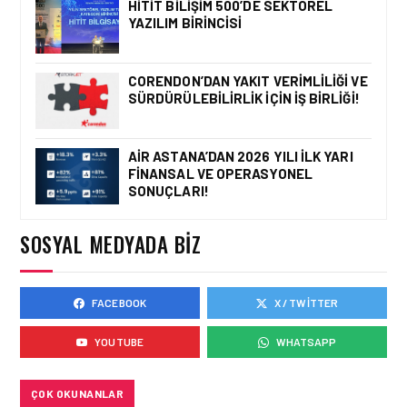
HITIT BILIŞIM 500’DE SEKTÖREL
YAZILIM BIRINCISI
GÜNCEL HABERLER • 22 TEM 2026
OKYANUSU KÜREK
ÇEKEREK AŞACAK İLK
CORENDON’DAN YAKIT VERIMLILIĞI VE
TÜRK TAKIMINA GURUR
SÜRDÜRÜLEBILIRLIK IÇIN İŞ BIRLIĞI!
DOLU DESTEK!
AIR ASTANA’DAN 2026 YILI İLK YARI
FINANSAL VE OPERASYONEL
GÜNCEL HABERLER • 12 HAZ 2026
SONUÇLARI!
AVRUPA KOMISYONU AB
HAVA EMNIYETI LISTESINI
GÜNCELLEDI
SOSYAL MEDYADA BIZ
FACEBOOK
X / TWITTER
GÜNCEL HABERLER • 02 HAZ 2026
EUROCONTROL AVRUPA
YOUTUBE
WHATSAPP
HAVACILIK GÖRÜNÜMÜ
RAPORU, 18-24 MAYIS
2026 HAFTASI
ÇOK OKUNANLAR