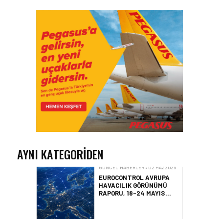
GÜNCEL HABERLER • 22 TEM 2026
OKYANUSU KÜREK
ÇEKEREK AŞACAK İLK
TÜRK TAKIMINA GURUR
DOLU DESTEK!
GÜNCEL HABERLER • 12 HAZ 2026
AVRUPA KOMISYONU AB
HAVA EMNIYETI LISTESINI
GÜNCELLEDI
AYNI KATEGORIDEN
GÜNCEL HABERLER • 02 HAZ 2026
EUROCONTROL AVRUPA
HAVACILIK GÖRÜNÜMÜ
RAPORU, 18-24 MAYIS
2026 HAFTASI