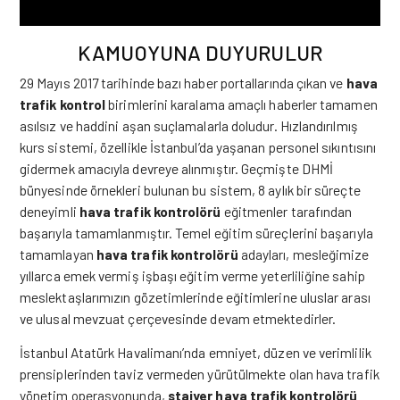
KAMUOYUNA DUYURULUR
29 Mayıs 2017 tarihinde bazı haber portallarında çıkan ve
hava
trafik kontrol
birimlerini karalama amaçlı haberler tamamen
asılsız ve haddini aşan suçlamalarla doludur. Hızlandırılmış
kurs sistemi, özellikle İstanbul’da yaşanan personel sıkıntısını
gidermek amacıyla devreye alınmıştır. Geçmişte DHMİ
bünyesinde örnekleri bulunan bu sistem, 8 aylık bir süreçte
deneyimli
hava trafik kontrolörü
eğitmenler tarafından
başarıyla tamamlanmıştır. Temel eğitim süreçlerini başarıyla
tamamlayan
hava trafik kontrolörü
adayları, mesleğimize
yıllarca emek vermiş işbaşı eğitim verme yeterliliğine sahip
meslektaşlarımızın gözetimlerinde eğitimlerine uluslar arası
ve ulusal mevzuat çerçevesinde devam etmektedirler.
İstanbul Atatürk Havalimanı’nda emniyet, düzen ve verimlilik
prensiplerinden taviz vermeden yürütülmekte olan hava trafik
yönetim operasyonunda,
stajyer hava trafik kontrolörü