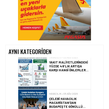
YÜZYIL GÖKTÜRKLERI
HAVACILIK • 06 AĞU 2026
HITIT BILIŞIM 500’DE
SEKTÖREL YAZILIM
BIRINCISI
AYNI KATEGORIDEN
HAVACILIK • 05 AĞU 2026
YAKIT MALIYETLERINDEKI
YÜZDE 46’LIK ARTIŞA
KARŞI HANGI ÖNLEMLER
ALINIYOR?
HAVACILIK • 05 AĞU 2026
ÇELEBI HAVACILIK
MACARISTAN’DAN
BUDAPEŞTE GÖNÜLLÜ