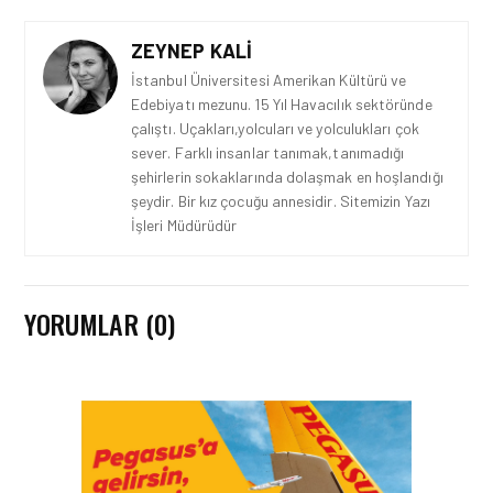
ZEYNEP KALI
İstanbul Üniversitesi Amerikan Kültürü ve
Edebiyatı mezunu. 15 Yıl Havacılık sektöründe
çalıştı. Uçakları,yolcuları ve yolculukları çok
sever. Farklı insanlar tanımak,tanımadığı
şehirlerin sokaklarında dolaşmak en hoşlandığı
şeydir. Bir kız çocuğu annesidir. Sitemizin Yazı
İşleri Müdürüdür
YORUMLAR (0)
HAVACILIK • 08 AĞU 2026
TÜRK HAVA YOLLARI’NIN
STRATEJIK DÖNÜŞÜM
HIKAYESI: YIRMIBIRINCI