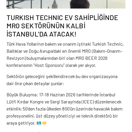
TURKISH TECHNIC EV SAHİPLİĞİNDE
MRO SEKTÖRÜNÜN KALBİ
İSTANBUL’DA ATACAK!
Türk Hava Yolları’nın bakım ve onarım iştiraki Turkish Technic,
Baltıklar ve Doğu Avrupa’daki en önemli MRO (Bakım-Onarım-
Revizyon) buluşmalarından biri olan MRO BEER 2026
konferansının “Host Sponsoru” olarak yer alıyor.
Sektörün geleceğini şekillendirecek bu dev organizasyona
dair öne çıkan detaylar şunlar:
Büyük Buluşma: 17–18 Haziran 2026 tarihlerinde İstanbul
Lütfi Kırdar Kongre ve Sergi Sarayı’nda (ICEC) düzenlenecek
etkinlik; 50’den fazla ülkeden 800’ün üzerinde havacılık bakım
profesyonelini, üst düzey yöneticiyi ve teknik direktörü bir
araya getiriyor.