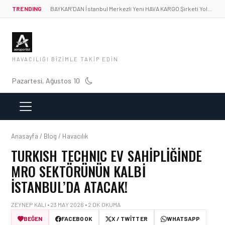
TRENDING
BAYKAR’DAN İstanbul Merkezli Yeni HAVA KARGO Şirketi Yolda!
HAVACILIĞI BIZIMLE TAKIP EDIN
Pazartesi, Ağustos 10
Anasayfa / Blog / Havacılık
TURKISH TECHNIC EV SAHIPLIĞINDE
MRO SEKTÖRÜNÜN KALBI
İSTANBUL’DA ATACAK!
ZEYNEP KALI • 23 MAY 2026 • 2 DK OKUMA
BEĞEN
FACEBOOK
X / TWITTER
WHATSAPP