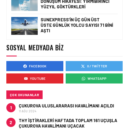
DÖNÜŞÜM HIKAYESI: YIRMIBIRINCI
YÜZYIL GÖKTÜRKLERI
YÜZYIL GÖKTÜRKLERI
SUNEXPRESS’IN ÜÇ GÜN ÜST
ÜSTE GÜNLÜK YOLCU SAYISI 71 BINI
HAVACILIK • 06 AĞU 2026
AŞTI
HITIT BILIŞIM 500’DE
SEKTÖREL YAZILIM
BIRINCISI
SOSYAL MEDYADA BIZ
FACEBOOK
X / TWITTER
HAVACILIK • 05 AĞU 2026
YAKIT MALIYETLERINDEKI
YOUTUBE
WHATSAPP
YÜZDE 46’LIK ARTIŞA
KARŞI HANGI ÖNLEMLER
ALINIYOR?
ÇOK OKUNANLAR
ÇUKUROVA ULUSLARARASI HAVALIMANI AÇILDI
1
11 AĞU 2024
THY IŞTIRAKLERI HAFTADA TOPLAM 161 UÇUŞLA
2
ÇUKUROVA HAVALIMANI UÇACAK