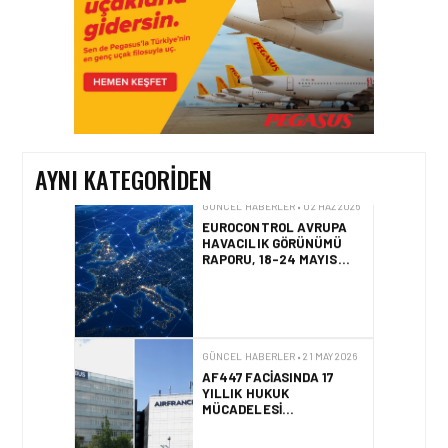
GÜNCEL HABERLER • 12 HAZ 2026
AVRUPA KOMISYONU AB
HAVA EMNIYETI LISTESINI
GÜNCELLEDI
AYNI KATEGORIDEN
GÜNCEL HABERLER • 02 HAZ 2026
EUROCONTROL AVRUPA
HAVACILIK GÖRÜNÜMÜ
RAPORU, 18-24 MAYIS
2026 HAFTASI
GÜNCEL HABERLER • 21 MAY 2026
AF447 FACIASINDA 17
YILLIK HUKUK
MÜCADELESI
SONUÇLANDI