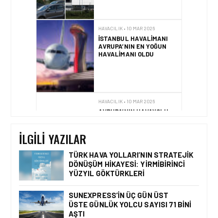
HAVACILIK • 10 MAR 2026
İSTANBUL HAVALIMANI
AVRUPA’NIN EN YOĞUN
HAVALIMANI OLDU
HAVACILIK • 10 MAR 2026
AVRUPA’NIN HAVAYOLU
DEVLERI GÖKYÜZÜNDE
YARIŞIYOR
İLGILI YAZILAR
TÜRK HAVA YOLLARI’NIN STRATEJIK
DÖNÜŞÜM HIKAYESI: YIRMIBIRINCI
YÜZYIL GÖKTÜRKLERI
GÜNCEL HABERLER • 22 TEM 2026
OKYANUSU KÜREK
ÇEKEREK AŞACAK İLK
SUNEXPRESS’IN ÜÇ GÜN ÜST
TÜRK TAKIMINA GURUR
ÜSTE GÜNLÜK YOLCU SAYISI 71 BINI
DOLU DESTEK!
AŞTI