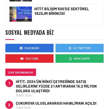
HITIT BILIŞIM 500’DE SEKTÖREL
YAZILIM BIRINCISI
GÜNCEL HABERLER • 12 HAZ 2026
AVRUPA KOMISYONU AB
HAVA EMNIYETI LISTESINI
GÜNCELLEDI
SOSYAL MEDYADA BIZ
FACEBOOK
X / TWITTER
GÜNCEL HABERLER • 02 HAZ 2026
EUROCONTROL AVRUPA
YOUTUBE
WHATSAPP
HAVACILIK GÖRÜNÜMÜ
RAPORU, 18-24 MAYIS
2026 HAFTASI
ÇOK OKUNANLAR
HITIT, 2024’ÜN IKINCI ÇEYREĞINDE SATIŞ
1
GELIRLERINI YÜZDE 21 ARTIRARAK 15,2 MILYON
DOLARA ULAŞTIRDI
10 AĞU 2024
ÇUKUROVA ULUSLARARASI HAVALIMANI AÇILDI
2
11 AĞU 2024