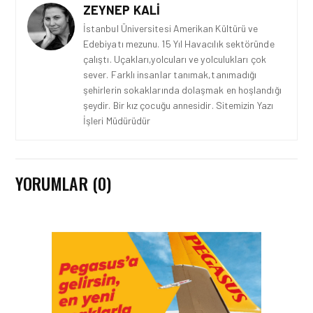
ZEYNEP KALI
İstanbul Üniversitesi Amerikan Kültürü ve
Edebiyatı mezunu. 15 Yıl Havacılık sektöründe
çalıştı. Uçakları,yolcuları ve yolculukları çok
sever. Farklı insanlar tanımak,tanımadığı
şehirlerin sokaklarında dolaşmak en hoşlandığı
şeydir. Bir kız çocuğu annesidir. Sitemizin Yazı
İşleri Müdürüdür
YORUMLAR (0)
GÜNCEL HABERLER • 22 TEM 2026
OKYANUSU KÜREK
ÇEKEREK AŞACAK İLK
TÜRK TAKIMINA GURUR
DOLU DESTEK!