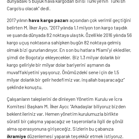
dünyadaki 5 büyük hava kargodan birisi Türkiye’nin Turkish
Cargo’su olacak” dedi.
2017 yılının
hava kargo pazarı
açısından çok verimli geçtiğini
belirten M. İlker Aycı, “2017 yılında 1,1 milyon ton kargo taşıdık
ve şuanda dünyada 82 noktaya ulaştık. Özellikle 2016 yılında 56
kargo uçuş noktasına sahipken bugün 82 noktaya gelmiş
olmak bizi gururlandırıyor. En son bu hatlara Miami’yi eklediler,
şimdi de Bogota’yı ekleyecekler. Biz 1,3 milyar dolarlık bir
kargo geliriyle bir milyar dolar bariyerini aşmanın da
muvaffakiyetini yaşıyoruz. Önümüzdeki sene için de 1,5
milyar dolarlık bir gelir hedefimiz var, inşallah başaracağız”
şeklinde konuştu.
Çalışanların taleplerini de dinleyen Yönetim Kurulu ve İcra
Komitesi Başkanı M. İlker Aycı; “Arkadaşlar biliyoruz bizden
beklentileriniz var. Hemen yönetim kurulumuzla birlikte
süratli bir çalışma yapacağız ve taşeronlarla ilgili de gönül
alma operasyonuna girişeceğiz. Sizlerin bu çabanıza
ikramiye
düzenlemesi yaparak teşekkür etmek istiyoruz.