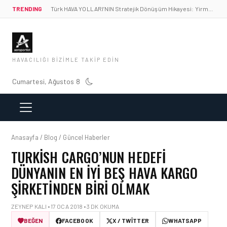
TRENDING
Türk HAVA YOLLARI’NIN Stratejik Dönüşüm Hikayesi: Yirmibirinci Yüzyıl Göktürkleri
HAVACILIĞI BIZIMLE TAKIP EDIN
Cumartesi, Ağustos 8
Anasayfa / Blog / Güncel Haberler
TURKISH CARGO’NUN HEDEFI
DÜNYANIN EN IYI BEŞ HAVA KARGO
ŞIRKETINDEN BIRI OLMAK
ZEYNEP KALI • 17 OCA 2018 • 3 DK OKUMA
BEĞEN
FACEBOOK
X / TWITTER
WHATSAPP