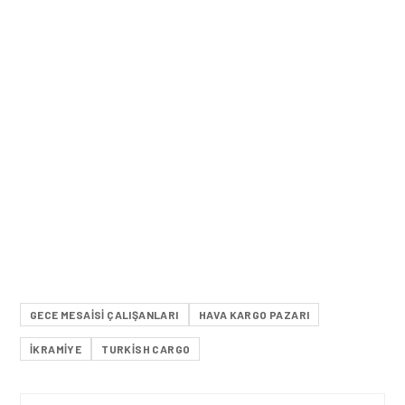
GECE MESAISI ÇALIŞANLARI
HAVA KARGO PAZARI
IKRAMIYE
TURKISH CARGO