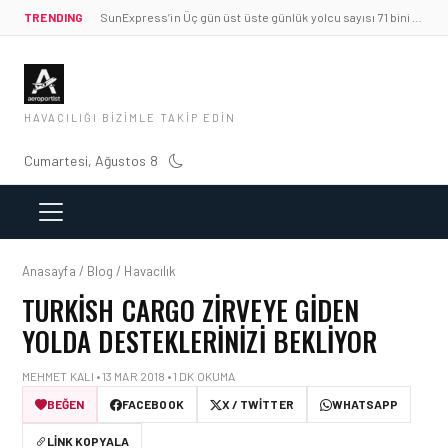
TRENDING
SunExpress’in Üç gün üst üste günlük yolcu sayısı 71 bini aştı
HAVACILIĞI BIZIMLE TAKIP EDIN
Cumartesi, Ağustos 8
Anasayfa / Blog / Havacılık
TURKISH CARGO ZIRVEYE GIDEN
YOLDA DESTEKLERINIZI BEKLIYOR
MEHMET KALI • 13 MAR 2018 • 1 DK OKUMA
BEĞEN
FACEBOOK
X / TWITTER
WHATSAPP
LINK KOPYALA