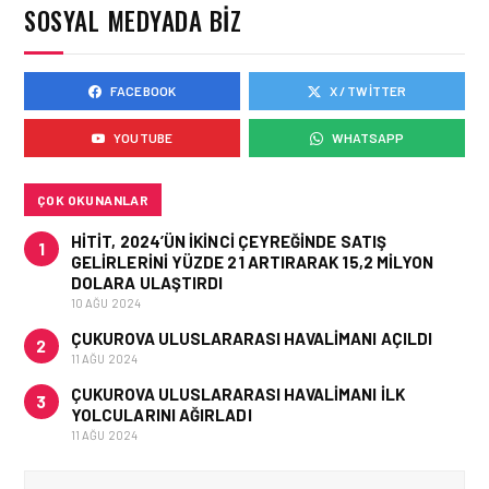
SOSYAL MEDYADA BIZ
ALINIYOR?
FACEBOOK
X / TWITTER
HAVACILIK • 05 AĞU 2026
ÇELEBI HAVACILIK
YOUTUBE
WHATSAPP
MACARISTAN’DAN
BUDAPEŞTE GÖNÜLLÜ
KURTARMA BIRLIĞI’NE
ANLAMLI DESTEK!
ÇOK OKUNANLAR
HITIT, 2024’ÜN IKINCI ÇEYREĞINDE SATIŞ
1
GELIRLERINI YÜZDE 21 ARTIRARAK 15,2 MILYON
DOLARA ULAŞTIRDI
10 AĞU 2024
ÇUKUROVA ULUSLARARASI HAVALIMANI AÇILDI
2
11 AĞU 2024
ÇUKUROVA ULUSLARARASI HAVALIMANI İLK
3
YOLCULARINI AĞIRLADI
11 AĞU 2024