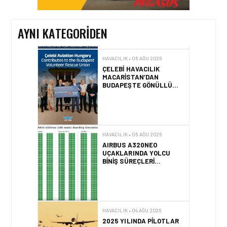
ALINIYOR?
AYNI KATEGORIDEN
HAVACILIK • 05 AĞU 2026
ÇELEBI HAVACILIK
MACARISTAN’DAN
BUDAPEŞTE GÖNÜLLÜ
KURTARMA BIRLIĞI’NE
ANLAMLI DESTEK!
HAVACILIK • 05 AĞU 2026
AIRBUS A320NEO
UÇAKLARINDA YOLCU
BINIŞ SÜREÇLERI
SIMÜLASYONLA TEST
EDILDI!
HAVACILIK • 04 AĞU 2026
2025 YILINDA PILOTLAR
ENÇOK KUŞ ÇARPMA
OLAYINI RAPOR ETTI