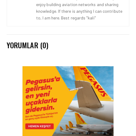
enjoy building aviation networks and sharing
knowledge. If there is anything I can contribute
to, I am here. Best regards "kali"
YORUMLAR (0)
HAVACILIK • 06 AĞU 2026
HITIT BILIŞIM 500’DE
SEKTÖREL YAZILIM
BIRINCISI
HAVACILIK • 05 AĞU 2026
YAKIT MALIYETLERINDEKI
YÜZDE 46’LIK ARTIŞA
KARŞI HANGI ÖNLEMLER