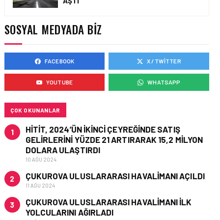
AŞTI
TURHAN ÖZEN SAUDI
CARGO CHIEF
COMMERCIAL OFFICER
SOSYAL MEDYADA BIZ
OLDU
FACEBOOK
X / TWITTER
KARGO • 06 TEM 2026
FLYDUBAI’DEN SABIHA
YOUTUBE
WHATSAPP
GÖKÇEN’E GÜNLÜK
UÇUŞLAR VE KARGO
HIZMETI BAŞLADI!
ÇOK OKUNANLAR
HITIT, 2024’ÜN IKINCI ÇEYREĞINDE SATIŞ
1
GELIRLERINI YÜZDE 21 ARTIRARAK 15,2 MILYON
DOLARA ULAŞTIRDI
10 AĞU 2024
ÇUKUROVA ULUSLARARASI HAVALIMANI AÇILDI
2
11 AĞU 2024
ÇUKUROVA ULUSLARARASI HAVALIMANI İLK
3
YOLCULARINI AĞIRLADI