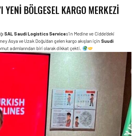
I YENI BÖLGESEL KARGO MERKEZI
ağı
SAL Saudi Logistics Service
s’in Medine ve Cidde’deki
üney Asya ve Uzak Doğu’dan gelen kargo akışları için
Suudi
ut adımlarından biri olarak dikkat çekti.