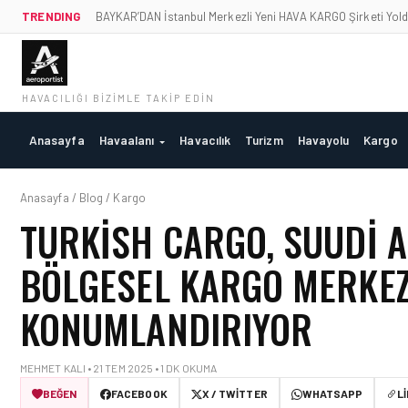
TRENDING
BAYKAR’DAN İstanbul Merkezli Yeni HAVA KARGO Şirketi Yold
HAVACILIĞI BIZIMLE TAKIP EDIN
Anasayfa
Havaalanı
Havacılık
Turizm
Havayolu
Kargo
Anasayfa / Blog / Kargo
TURKISH CARGO, SUUDI A
BÖLGESEL KARGO MERKEZ
KONUMLANDIRIYOR
MEHMET KALI • 21 TEM 2025 • 1 DK OKUMA
BEĞEN
FACEBOOK
X / TWITTER
WHATSAPP
L