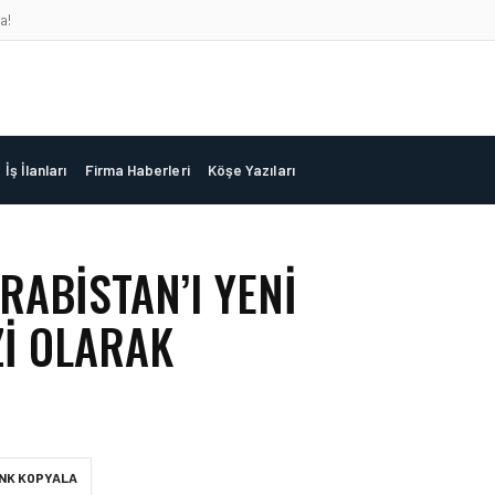
a!
İş İlanları
Firma Haberleri
Köşe Yazıları
RABISTAN’I YENI
I OLARAK
INK KOPYALA