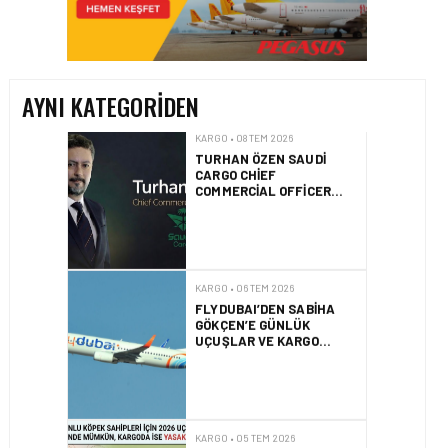
TURHAN ÖZEN SAUDI
CARGO CHIEF
COMMERCIAL OFFICER
OLDU
AYNI KATEGORIDEN
KARGO • 06 TEM 2026
FLYDUBAI’DEN SABIHA
GÖKÇEN’E GÜNLÜK
UÇUŞLAR VE KARGO
HIZMETI BAŞLADI!
KARGO • 05 TEM 2026
BASIK BURUNLU KÖPEK
SAHIPLERI IÇIN 2026
UÇUŞ REHBERI
KARGO • 05 TEM 2026