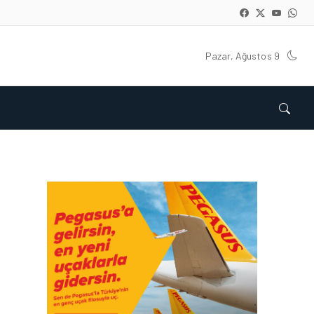
Pazar, Ağustos 9
KARGO • 26 TEM 2026
HONG KONG VE ÇIN’DEN
AVRUPA’YA HAVA
KARGODA SERT DÜŞÜŞ
KARGO • 08 TEM 2026