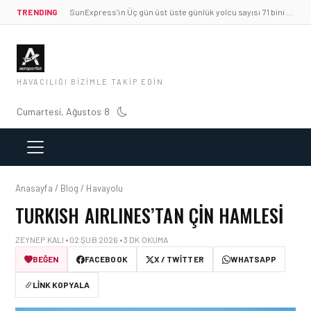
TRENDING
SunExpress’in Üç gün üst üste günlük yolcu sayısı 71 bini aştı
HAVACILIĞI BIZIMLE TAKIP EDIN
Cumartesi, Ağustos 8
Anasayfa / Blog / Havayolu
TURKISH AIRLINES’TAN ÇIN HAMLESI
ZEYNEP KALI • 02 ŞUB 2026 • 3 DK OKUMA
BEĞEN
FACEBOOK
X / TWITTER
WHATSAPP
LINK KOPYALA