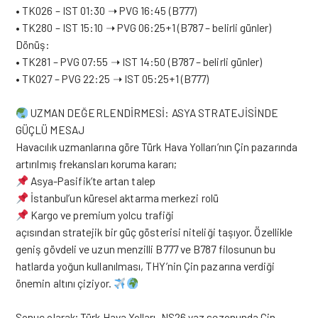
• TK026 – IST 01:30 ➝ PVG 16:45 (B777)
• TK280 – IST 15:10 ➝ PVG 06:25+1 (B787 – belirli günler)
Dönüş:
• TK281 – PVG 07:55 ➝ IST 14:50 (B787 – belirli günler)
• TK027 – PVG 22:25 ➝ IST 05:25+1 (B777)
UZMAN DEĞERLENDİRMESİ: ASYA STRATEJİSİNDE
GÜÇLÜ MESAJ
Havacılık uzmanlarına göre Türk Hava Yolları’nın Çin pazarında
artırılmış frekansları koruma kararı;
Asya-Pasifik’te artan talep
İstanbul’un küresel aktarma merkezi rolü
Kargo ve premium yolcu trafiği
açısından stratejik bir güç gösterisi niteliği taşıyor. Özellikle
geniş gövdeli ve uzun menzilli B777 ve B787 filosunun bu
hatlarda yoğun kullanılması, THY’nin Çin pazarına verdiği
önemin altını çiziyor.
Sonuç olarak; Türk Hava Yolları, NS26 yaz sezonunda Çin