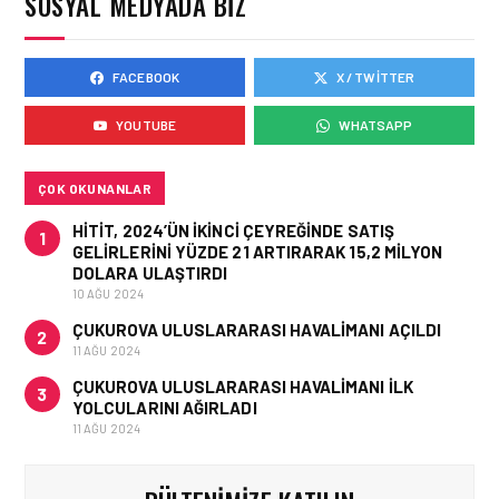
SOSYAL MEDYADA BIZ
FACEBOOK
X / TWITTER
HAVAYOLU • 05 AĞU 2026
AIR ASTANA’DAN 2026
YOUTUBE
WHATSAPP
YILI İLK YARI FINANSAL
VE OPERASYONEL
SONUÇLARI!
ÇOK OKUNANLAR
HITIT, 2024’ÜN IKINCI ÇEYREĞINDE SATIŞ
1
GELIRLERINI YÜZDE 21 ARTIRARAK 15,2 MILYON
DOLARA ULAŞTIRDI
10 AĞU 2024
ÇUKUROVA ULUSLARARASI HAVALIMANI AÇILDI
2
11 AĞU 2024
ÇUKUROVA ULUSLARARASI HAVALIMANI İLK
3
YOLCULARINI AĞIRLADI
11 AĞU 2024