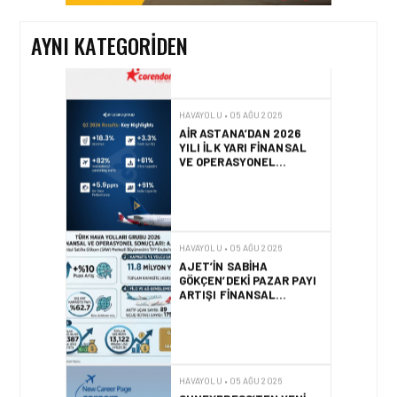
AYNI KATEGORIDEN
HAVAYOLU • 05 AĞU 2026
AIR ASTANA’DAN 2026
YILI İLK YARI FINANSAL
VE OPERASYONEL
SONUÇLARI!
HAVAYOLU • 05 AĞU 2026
AJET’IN SABIHA
GÖKÇEN’DEKI PAZAR PAYI
ARTIŞI FINANSAL
SONUÇLARI NASIL
ETKILEDI?
HAVAYOLU • 05 AĞU 2026
SUNEXPRESS’TEN YENI
KARIYER WEB SITESI VE
DIJITAL İŞE ALIM
PLATFORMU!