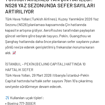
NS26 YAZ SEZONUNDA SEFER SAYILARI
ARTIRILIYOR
Türk Hava Yolları (Turkish Airlines), Kuzey Yarımküre 2026 Yaz
Sezonu (NS26) planlaması kapsamında Çin hatlarında
kapasite artışına gidiyor. AeroRoutes tarafından paylaşılan
güncel verilere göre bayrak taşıyıcı, Pekin, Guangzhou ve
Şanghay hatlarında daha önce planlanan sefer sayılarını yukarı
yönlü revize ederek genişletilmiş frekansları koruma kararı
aldı.
İSTANBUL – PEKİN (BEIJING CAPITAL) HATTINDA 10
HAFTALIK SEFER
Türk Hava Yolları
, 29 Mart 2026 itibarıyla İstanbul–Pekin
Capital hattında haftalık sefer sayısını 7’den 10’a çıkarılmış
seviyede sürdürmeye devam edecek.
Kullanılan uçak tipleri:
• Boeing 777-300ER