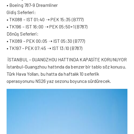
• Boeing 787-9 Dreamliner
Gidiş Seferleri:
• TK088 – IST 01:40 ➝ PEK 15:35 (B777)
• TK196 – IST 16:00 ➝ PEK 05:50+1 (B787)
Dönüş Seferleri:
• TK089 – PEK 00:05 ➝ IST 05:30 (B777)
• TK197 – PEK 07:45 ➝ IST 13:10 (B787)
İSTANBUL – GUANGZHOU HATTINDA KAPASİTE KORUNUYOR
İstanbul–Guangzhou hattında da benzer bir tablo söz konusu.
Türk Hava Yolları, bu hatta da haftalık 10 seferlik
operasyonunu NS26 yaz sezonu boyunca sürdürecek.