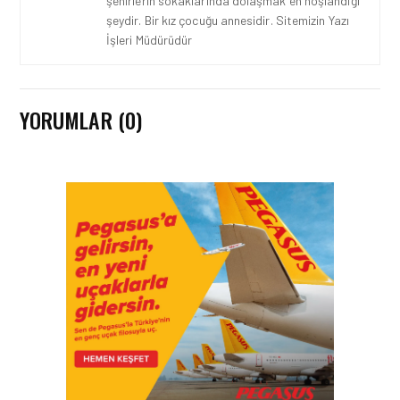
şehirlerin sokaklarında dolaşmak en hoşlandığı
şeydir. Bir kız çocuğu annesidir. Sitemizin Yazı
İşleri Müdürüdür
YORUMLAR (0)
HAVAYOLU • 07 AĞU 2026
SUNEXPRESS’IN ÜÇ GÜN
ÜST ÜSTE GÜNLÜK
YOLCU SAYISI 71 BINI AŞTI
HAVAYOLU • 05 AĞU 2026
CORENDON’DAN YAKIT
VERIMLILIĞI VE
SÜRDÜRÜLEBILIRLIK IÇIN
İŞ BIRLIĞI!