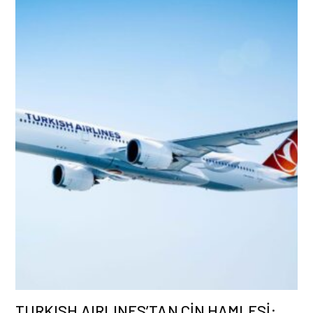
TURKISH AIRLINES’TAN ÇİN HAMLESİ
: