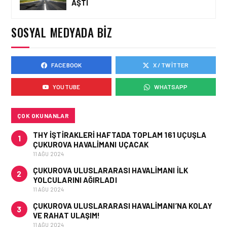
AŞTI
SOCAR TÜRKIYE’DEN
İSTANBUL
HAVALIMANI’NDA KRITIK
SOSYAL MEDYADA BIZ
PROJE HAMLESI
FACEBOOK
X / TWITTER
FIRMA HABERLERI • 28 MAY 2026
HAVACILIK EĞITIMINDE
YOUTUBE
WHATSAPP
“ROSETTA TAŞI” DEVRI:
EMPOWER.AERO’DAN
CBTA-UNITY™ TANITILDI
ÇOK OKUNANLAR
THY IŞTIRAKLERI HAFTADA TOPLAM 161 UÇUŞLA
1
ÇUKUROVA HAVALIMANI UÇACAK
11 AĞU 2024
ÇUKUROVA ULUSLARARASI HAVALIMANI İLK
2
YOLCULARINI AĞIRLADI
11 AĞU 2024
ÇUKUROVA ULUSLARARASI HAVALIMANI’NA KOLAY
3
VE RAHAT ULAŞIM!
11 AĞU 2024