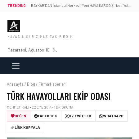
TRENDING
BAYKAR’DAN İstanbul Merkezli Yeni HAVA KARGO Şirketi Yolda!
HAVACILIĞI BIZIMLE TAKIP EDIN
Pazartesi, Ağustos 10
Anasayfa / Blog / Firma Haberleri
TÜRK HAVAYOLLARI EKIP ODASI
MEHMET KALI • 22 EYL 2014 • 1 DK OKUMA
BEĞEN
FACEBOOK
X / TWITTER
WHATSAPP
LINK KOPYALA