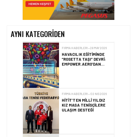
SOCAR TÜRKIYE’DEN
İSTANBUL
HAVALIMANI’NDA KRITIK
PROJE HAMLESI
AYNI KATEGORIDEN
FIRMA HABERLERI • 28 MAY 2026
HAVACILIK EĞITIMINDE
“ROSETTA TAŞI” DEVRI:
EMPOWER.AERO’DAN
CBTA-UNITY™ TANITILDI
FIRMA HABERLERI • 02 NIS 2026
HITIT’TEN MILLI YILDIZ
KIZ MASA TENISÇILERE
ULAŞIM DESTEĞI
FIRMA HABERLERI • 31 MAR 2026