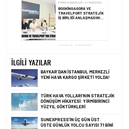
BOOKINGAGORA VE
TRAVELPORT STRATEJIK
IŞ BIRLIĞI ANLAŞMASINI
YENILEDI!
HAVACILIK • 10 MAR 2026
AIR ASTANA
GLOBEMEETS
İSTANBUL’DA KÜRESEL
BAĞLANTIYI
İLGILI YAZILAR
GÜÇLENDIRIYOR
BAYKAR’DAN İSTANBUL MERKEZLI
YENI HAVA KARGO ŞIRKETI YOLDA!
FIRMA HABERLERI • 04 AĞU 2026
TAV
HAVALIMANLARI’NDAN
TÜRK HAVA YOLLARI’NIN STRATEJIK
CAPITAL 500 BAŞARISI!
DÖNÜŞÜM HIKAYESI: YIRMIBIRINCI
YÜZYIL GÖKTÜRKLERI
SUNEXPRESS’IN ÜÇ GÜN ÜST
ÜSTE GÜNLÜK YOLCU SAYISI 71 BINI
FIRMA HABERLERI • 23 TEM 2026