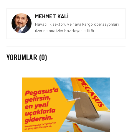
MEHMET KALI
Havacılık sektörü ve hava kargo operasyonları
üzerine analizler hazırlayan editör.
YORUMLAR (0)
FIRMA HABERLERI • 04 AĞU 2026
TAV
HAVALIMANLARI’NDAN
CAPITAL 500 BAŞARISI!
FIRMA HABERLERI • 23 TEM 2026