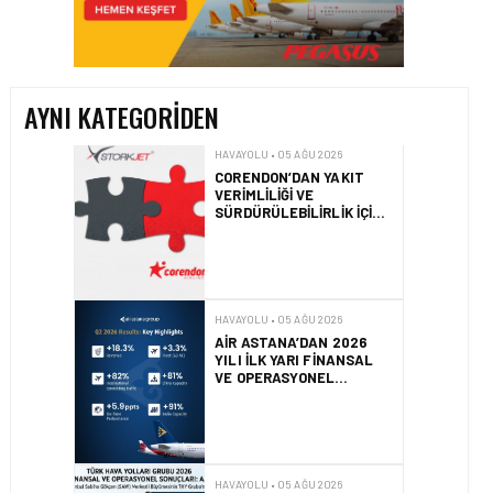
CORENDON’DAN YAKIT
VERIMLILIĞI VE
SÜRDÜRÜLEBILIRLIK IÇIN
İŞ BIRLIĞI!
AYNI KATEGORIDEN
HAVAYOLU • 05 AĞU 2026
AIR ASTANA’DAN 2026
YILI İLK YARI FINANSAL
VE OPERASYONEL
SONUÇLARI!
HAVAYOLU • 05 AĞU 2026
AJET’IN SABIHA
GÖKÇEN’DEKI PAZAR PAYI
ARTIŞI FINANSAL
SONUÇLARI NASIL
ETKILEDI?
HAVAYOLU • 05 AĞU 2026