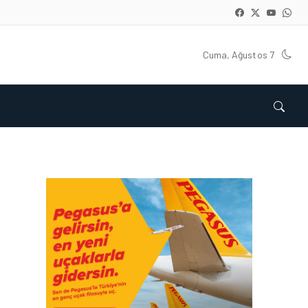
Cuma, Ağustos 7
HAVAYOLU • 07 AĞU 2026
SUNEXPRESS’IN ÜÇ GÜN
ÜST ÜSTE GÜNLÜK
YOLCU SAYISI 71 BINI AŞTI
HAVAYOLU • 05 AĞU 2026