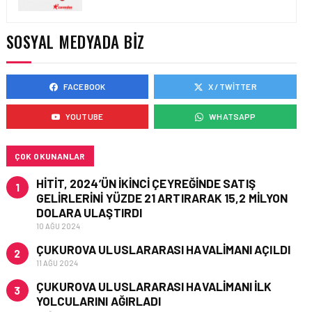
CORENDON’DAN YAKIT
VERIMLILIĞI VE
SÜRDÜRÜLEBILIRLIK IÇIN
SOSYAL MEDYADA BIZ
İŞ BIRLIĞI!
FACEBOOK
X / TWITTER
HAVAYOLU • 05 AĞU 2026
AIR ASTANA’DAN 2026
YOUTUBE
WHATSAPP
YILI İLK YARI FINANSAL
VE OPERASYONEL
SONUÇLARI!
ÇOK OKUNANLAR
HITIT, 2024’ÜN IKINCI ÇEYREĞINDE SATIŞ
1
GELIRLERINI YÜZDE 21 ARTIRARAK 15,2 MILYON
DOLARA ULAŞTIRDI
10 AĞU 2024
ÇUKUROVA ULUSLARARASI HAVALIMANI AÇILDI
2
11 AĞU 2024
ÇUKUROVA ULUSLARARASI HAVALIMANI İLK
3
YOLCULARINI AĞIRLADI