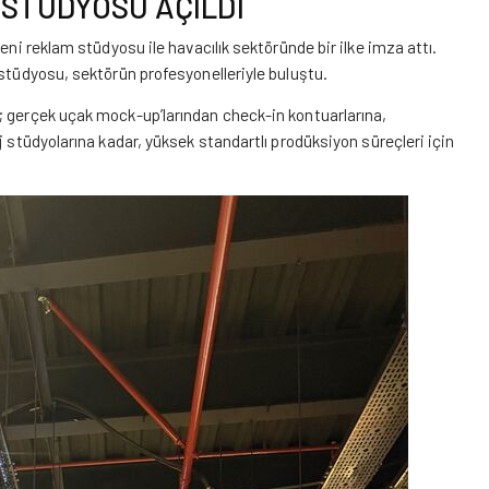
 STÜDYOSU AÇILDI
eni reklam stüdyosu ile havacılık sektöründe bir ilke imza attı.
 stüdyosu, sektörün profesyonelleriyle buluştu.
; gerçek uçak mock-up’larından check-in kontuarlarına,
j stüdyolarına kadar, yüksek standartlı prodüksiyon süreçleri için