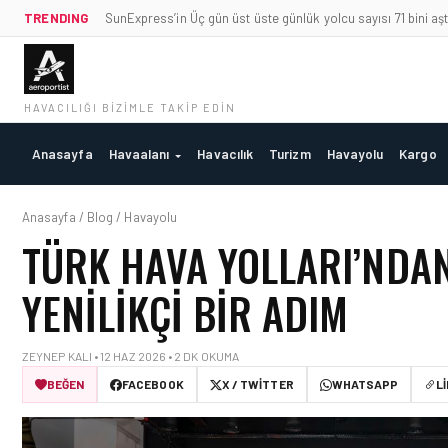
TRENDING
SunExpress’in Üç gün üst üste günlük yolcu sayısı 71 bini aşt
HAVACILIĞI BIZIMLE TAKIP EDIN
Anasayfa
Havaalanı
Havacılık
Turizm
Havayolu
Kargo
Anasayfa / Blog / Havayolu
TÜRK HAVA YOLLARI’NDAN
YENILIKÇI BIR ADIM
ZEYNEP KALI • 12 HAZ 2026 • 2 DK OKUMA
BEĞEN
FACEBOOK
X / TWITTER
WHATSAPP
L