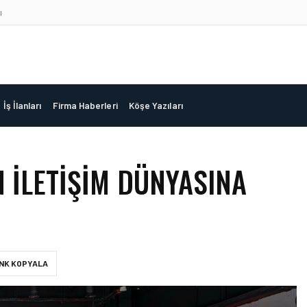
ı
İş İlanları
Firma Haberleri
Köşe Yazıları
 İLETIŞIM DÜNYASINA
INK KOPYALA