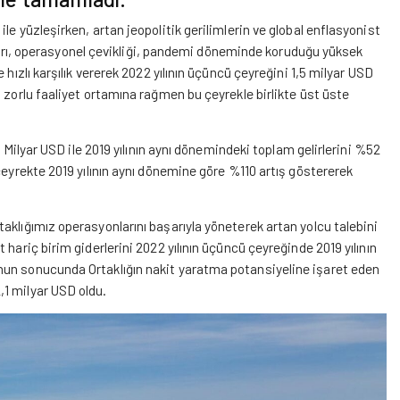
e yüzleşirken, artan jeopolitik gerilimlerin ve global enflasyonist
rı
, operasyonel çevikliği, pandemi döneminde koruduğu yüksek
hızlı karşılık vererek 2022 yılının üçüncü çeyreğini 1,5 milyar USD
 zorlu faaliyet ortamına rağmen bu çeyrekle birlikte üst üste
1 Milyar USD ile 2019 yılının aynı dönemindeki toplam gelirlerini %52
çeyrekte 2019 yılının aynı dönemine göre %110 artış göstererek
aklığımız operasyonlarını başarıyla yöneterek artan yolcu talebini
hariç birim giderlerini 2022 yılının üçüncü çeyreğinde 2019 yılının
nun sonucunda Ortaklığın nakit yaratma potansiyeline işaret eden
1 milyar USD oldu.