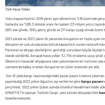
Türk Hava Yolları
Yolcu kapasitesinin 2019 yılının aynı döneminin %16 üzerinde gerçe
hatlarda ise %85,3 doluluk oranı ile toplam 23 milyon yolcu taşınd
260’ı dar gövde, 109’u geniş gövde ve 21’i kargo uçağı olmak üzer
2021 yılında ve 2022 yılının ilk yarısında Avrupa’nın en fazla uçan n
dünyanın en çok uluslararası koltuk kapasitesi sunan network hava 
Personel ve altyapı eksikliğinin getirdiği sorunların büyük ölçüde 
olarak sürdürdü. Avrupalı hava yolları %1,7’lik ortalama uçuş iptali
Ülkemizin havacılık altyapısına olan yatırımlarının bir neticesi o
zamanında kalkış oranları Avrupa’nın en iyileri arasında yer aldı.
Son 10 yılda kargo taşımacılığındaki pazar payını 4 katına çıkartan 
yayımladığı 2022 yılının Ağustos ayı verilerine göre
kargo pazarı
n
perçinledi. 2022 yılının Şubat ayında İstanbul Havalimanı’ndaki yü
SMARTIST’e taşınan Turkish Cargo, yeni evinde dünyada lider
hav
hedeflemektedir.