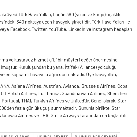
fakı üyesi Türk Hava Yolları, bugün 390 (yolcu ve kargo) uçaklık
esindeki 340 noktaya uçan havayolu şirketidir. Türk Hava Yolları ile
eya Facebook, Twitter, YouTube, Linkedİn ve Instagram hesapları
tanınma ve kusursuz hizmet gibi bir müşteri değer önermesine
rulmuştur. Kuruluşundan bu yana, İttifak (Alliance) yolculuğu
e en kapsamlı havayolu ağını sunmaktadır. Üye havayolları;
, ANA, Asiana Airlines, Austrian, Avianca, Brussels Airlines, Copa
, LOT Polish Airlines, Lufthansa, Scandinavian Airlines, Shenzhen
Portugal, THAI, Turkish Airlines ve United’dır. Genel olarak, Star
2.000’den fazla günlük uçuş sunmaktadır. Bununla birlikte, Star
n Juneyao Airlines ve THAI Smile Airways tarafından da bağlantılı
ILIK AÇIKLAMASI
ÜÇÜNCÜ ÇEYREK
YILIN ÜÇÜNCÜ ÇEYREĞI