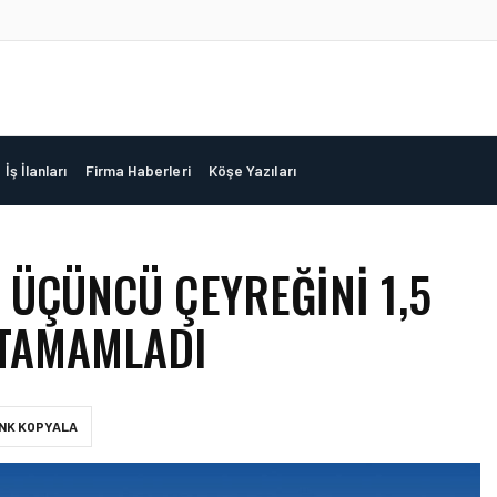
İş İlanları
Firma Haberleri
Köşe Yazıları
N ÜÇÜNCÜ ÇEYREĞINI 1,5
 TAMAMLADI
INK KOPYALA