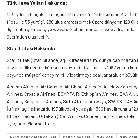
Türk Hava Yolları Hakkında:
1933 yılında 5 uçaktan oluşan mütevazı bir filo ile kurulan Star İtti
filosu ile 53 yurtiçi, 286 uluslararası olmak üzere dünyanın 129 ülk
ilgili daha geniş bilgiye
www.turkishairlines.com
web adresinden v
üzerinden ulaşılabilir.
Star İttifakı Hakkında:
Star İttifakı (Star Alliance) ağı, küresel erişim, dünya çapında 
dayanan ilk gerçek küresel havayolu ittifakı olarak 1997 yılında ku
boyunca müşteri deneyimini iyileştirmeye odaklanarak, en büyük v
Aegean Airlines, Air Canada, Air China, Air India, Air New Zealand
Airlines, Croatia Airlines, EGYPTAIR, Ethiopian Airlines, EVA Air
Airlines, Singapore Airlines, Soth African Airways, SWISS, TAP Air 
İttifakı ağı hâlihazırda 197 ülkedeki yaklaşık 1.300 havalimanına 1
İttifakı Bağlantı Ortakları (Star Airlines Connecting Partners) ola
uçuşlar sağlanmaktadır.
HAVA KARGO MARKALARI
KARGO PAZARI
THY KAR
THY KARL