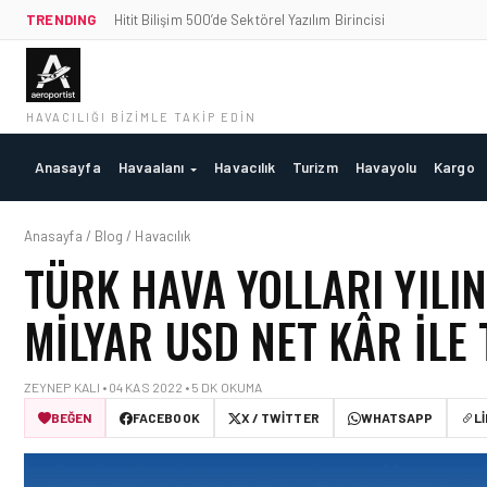
TRENDING
Hitit Bilişim 500’de Sektörel Yazılım Birincisi
HAVACILIĞI BIZIMLE TAKIP EDIN
Anasayfa
Havaalanı
Havacılık
Turizm
Havayolu
Kargo
Anasayfa / Blog / Havacılık
TÜRK HAVA YOLLARI YILI
MILYAR USD NET KÂR ILE
ZEYNEP KALI • 04 KAS 2022 • 5 DK OKUMA
BEĞEN
FACEBOOK
X / TWITTER
WHATSAPP
L