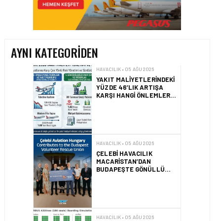
YAKIT MALIYETLERINDEKI
YÜZDE 46’LIK ARTIŞA
KARŞI HANGI ÖNLEMLER
ALINIYOR?
AYNI KATEGORIDEN
HAVACILIK • 05 AĞU 2026
ÇELEBI HAVACILIK
MACARISTAN’DAN
BUDAPEŞTE GÖNÜLLÜ
KURTARMA BIRLIĞI’NE
ANLAMLI DESTEK!
HAVACILIK • 05 AĞU 2026
AIRBUS A320NEO
UÇAKLARINDA YOLCU
BINIŞ SÜREÇLERI
SIMÜLASYONLA TEST
EDILDI!
HAVACILIK • 04 AĞU 2026