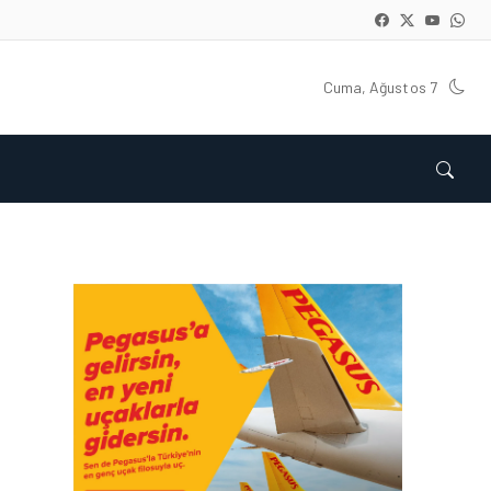
Cuma, Ağustos 7
HAVACILIK • 06 AĞU 2026
HITIT BILIŞIM 500’DE
SEKTÖREL YAZILIM
BIRINCISI
HAVACILIK • 05 AĞU 2026