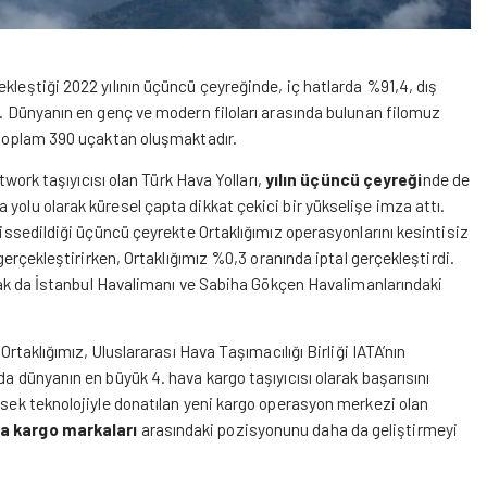
kleştiği 2022 yılının üçüncü çeyreğinde, iç hatlarda %91,4, dış
ı. Dünyanın en genç ve modern filoları arasında bulunan filomuz
e toplam 390 uçaktan oluşmaktadır.
etwork taşıyıcısı olan Türk Hava Yolları,
yılın üçüncü çeyreği
nde de
yolu olarak küresel çapta dikkat çekici bir yükselişe imza attı.
hissedildiği üçüncü çeyrekte Ortaklığımız operasyonlarını kesintisiz
 gerçekleştirirken, Ortaklığımız %0,3 oranında iptal gerçekleştirdi.
larak da İstanbul Havalimanı ve Sabiha Gökçen Havalimanlarındaki
Ortaklığımız, Uluslararası Hava Taşımacılığı Birliği IATA’nın
da dünyanın en büyük 4. hava kargo taşıyıcısı olarak başarısını
ksek teknolojiyle donatılan yeni
kargo
operasyon merkezi olan
a kargo markaları
arasındaki pozisyonunu daha da geliştirmeyi