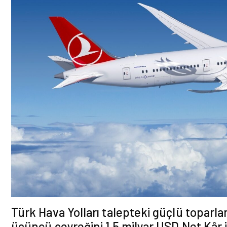
Türk Hava Yolları talepteki güçlü toparlan
üçüncü çeyreğini 1,5 milyar USD Net Kâr 