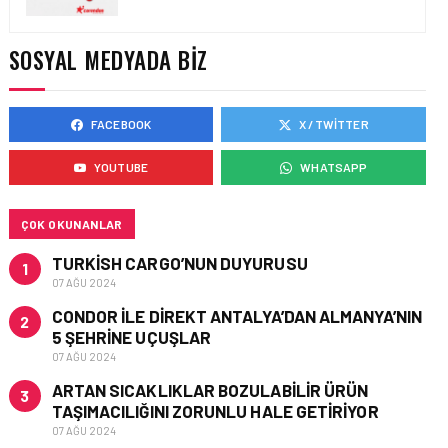
YAKIT MALIYETLERINDEKI
YÜZDE 46’LIK ARTIŞA
KARŞI HANGI ÖNLEMLER
SOSYAL MEDYADA BIZ
ALINIYOR?
FACEBOOK
X / TWITTER
HAVACILIK • 05 AĞU 2026
ÇELEBI HAVACILIK
YOUTUBE
WHATSAPP
MACARISTAN’DAN
BUDAPEŞTE GÖNÜLLÜ
KURTARMA BIRLIĞI’NE
ANLAMLI DESTEK!
ÇOK OKUNANLAR
TURKISH CARGO’NUN DUYURUSU
1
07 AĞU 2024
CONDOR ILE DIREKT ANTALYA’DAN ALMANYA’NIN
2
5 ŞEHRINE UÇUŞLAR
07 AĞU 2024
ARTAN SICAKLIKLAR BOZULABILIR ÜRÜN
3
TAŞIMACILIĞINI ZORUNLU HALE GETIRIYOR
07 AĞU 2024