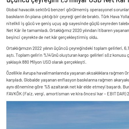
Global havacılık sektörü benzeri görülmemiş operasyonel sorunlar il
baskıların ön plana çıktığı bir çeyreği geride bıraktı.
Türk Hava Yolla
nitelikli iş gücü ve geniş uçuş ağı sayesinde güçlü seyreden talebe 
Net Kâr ile tamamladı. Ortaklığımız 2020 yılından itibaren yaşanan
beşinci çeyrekte de net kâr gerçekleştirmiş oldu.
Ortaklığımızın 2022 yılının üçüncü çeyreğindeki toplam gelirleri, 6,
aştı. Toplam gelirin %14’ünü oluşturan kargo gelirleri söz konusu 
yaklaşık 880 Milyon USD olarak gerçekleşti.
Özellikle Avrupa havalimanlarında yaşanan aksaklıklara rağmen Ort
karşıladı. Globalde yaşanan enflasyon baskılarına rağmen akaryakıt 
aynı dönemine göre %5 azaltarak net kâr elde etmeyi başardı. Bu
FAVKÖK (Faiz, vergi, amortisman ve kira öncesi kar – EBITDAR) 2,