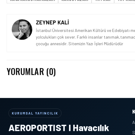
ZEYNEP KALI
İstanbul Üniversitesi Amerikan Kültürü ve Edebiyatı mez
yolculukları çok sever. Farklı insanlar tanımak,tanımad
çocuğu annesidir. Sitemizin Yazı İşleri Müdürüdür
YORUMLAR (0)
KURUMSAL YAYINCILIK
A
AEROPORTIST I Havacılık
S