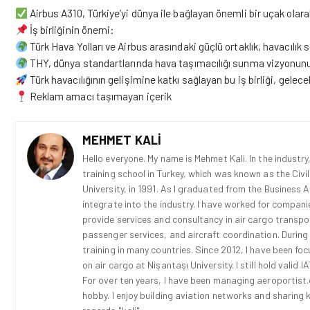
Airbus A310, Türkiye’yi dünya ile bağlayan önemli bir uçak olar
İş birliğinin önemi:
Türk Hava Yolları ve Airbus arasındaki güçlü ortaklık, havacı
THY, dünya standartlarında hava taşımacılığı sunma vizyonun
Türk havacılığının gelişimine katkı sağlayan bu iş birliği, ge
Reklam amacı taşımayan içerik
MEHMET KALI
Hello everyone. My name is Mehmet Kali. In the industry,
training school in Turkey, which was known as the Civi
University, in 1991. As I graduated from the Business 
integrate into the industry. I have worked for compani
provide services and consultancy in air cargo transport
passenger services, and aircraft coordination. During
training in many countries. Since 2012, I have been fo
on air cargo at Nişantaşı University. I still hold vali
For over ten years, I have been managing aeroportist.c
hobby. I enjoy building aviation networks and sharing k