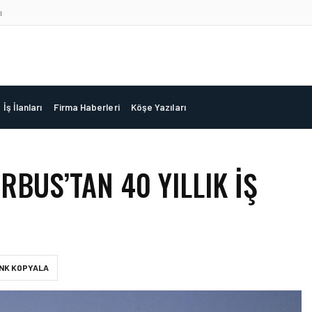
ı
İş İlanları
Firma Haberleri
Köşe Yazıları
RBUS’TAN 40 YILLIK İŞ
INK KOPYALA