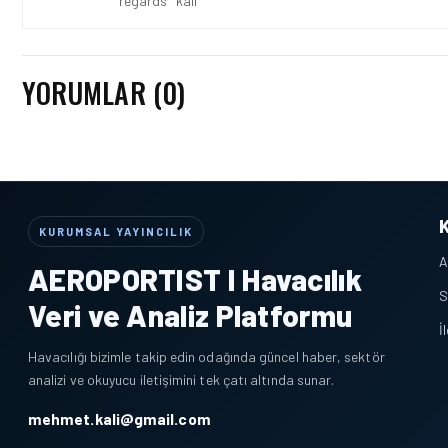
regards "kali"
YORUMLAR (0)
KURUMSAL YAYINCILIK
A
AEROPORTIST I Havacılık
S
Veri ve Analiz Platformu
İ
Havacılığı bizimle takip edin odağında güncel haber, sektör
analizi ve okuyucu iletişimini tek çatı altında sunar.
mehmet.kali@gmail.com