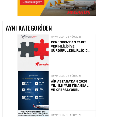
CORENDON’DAN YAKIT
VERIMLILIĞI VE
SÜRDÜRÜLEBILIRLIK IÇIN
İŞ BIRLIĞI!
AYNI KATEGORIDEN
HAVAYOLU • 05 AĞU 2026
AIR ASTANA’DAN 2026
YILI İLK YARI FINANSAL
VE OPERASYONEL
SONUÇLARI!
HAVAYOLU • 05 AĞU 2026
AJET’IN SABIHA
GÖKÇEN’DEKI PAZAR PAYI
ARTIŞI FINANSAL
SONUÇLARI NASIL
ETKILEDI?
HAVAYOLU • 05 AĞU 2026