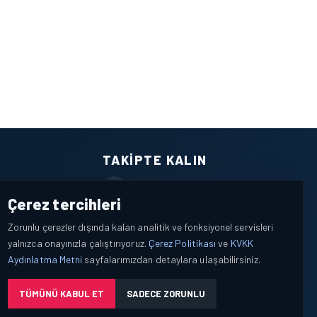
TAKIPTE KALIN
Facebook
Çerez tercihleri
X / Twitter
Zorunlu çerezler dışında kalan analitik ve fonksiyonel servisleri
yalnızca onayınızla çalıştırıyoruz.
Çerez Politikası
ve
KVKK
YouTube
Aydınlatma Metni
sayfalarımızdan detaylara ulaşabilirsiniz.
WhatsApp
TÜMÜNÜ KABUL ET
SADECE ZORUNLU