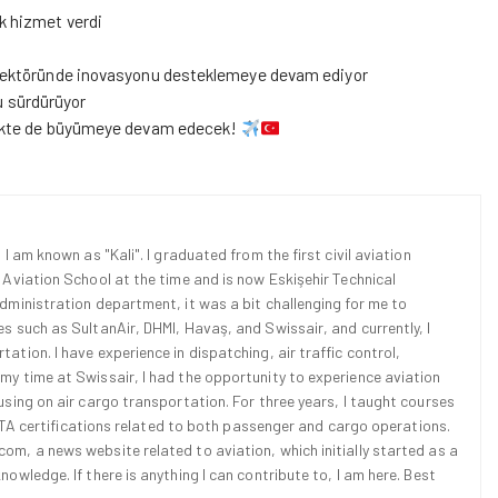
ak hizmet verdi
lık sektöründe inovasyonu desteklemeye devam ediyor
u sürdürüyor
lecekte de büyümeye devam edecek!
 I am known as "Kali". I graduated from the first civil aviation
l Aviation School at the time and is now Eskişehir Technical
Administration department, it was a bit challenging for me to
es such as SultanAir, DHMI, Havaş, and Swissair, and currently, I
ation. I have experience in dispatching, air traffic control,
 my time at Swissair, I had the opportunity to experience aviation
cusing on air cargo transportation. For three years, I taught courses
d IATA certifications related to both passenger and cargo operations.
om, a news website related to aviation, which initially started as a
nowledge. If there is anything I can contribute to, I am here. Best