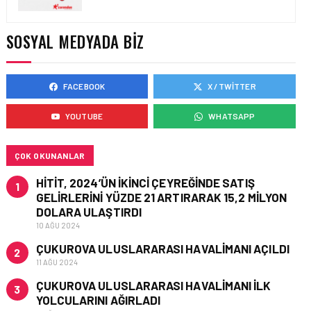
CORENDON’DAN YAKIT
VERIMLILIĞI VE
SÜRDÜRÜLEBILIRLIK IÇIN
SOSYAL MEDYADA BIZ
İŞ BIRLIĞI!
FACEBOOK
X / TWITTER
HAVAYOLU • 05 AĞU 2026
AIR ASTANA’DAN 2026
YOUTUBE
WHATSAPP
YILI İLK YARI FINANSAL
VE OPERASYONEL
SONUÇLARI!
ÇOK OKUNANLAR
HITIT, 2024’ÜN IKINCI ÇEYREĞINDE SATIŞ
1
GELIRLERINI YÜZDE 21 ARTIRARAK 15,2 MILYON
DOLARA ULAŞTIRDI
10 AĞU 2024
ÇUKUROVA ULUSLARARASI HAVALIMANI AÇILDI
2
11 AĞU 2024
ÇUKUROVA ULUSLARARASI HAVALIMANI İLK
3
YOLCULARINI AĞIRLADI