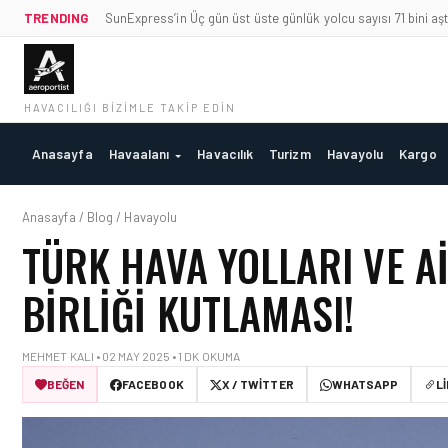
TRENDING
SunExpress’in Üç gün üst üste günlük yolcu sayısı 71 bini aşt
HAVACILIĞI BIZIMLE TAKIP EDIN
Anasayfa
Havaalanı
Havacılık
Turizm
Havayolu
Kargo
Anasayfa / Blog / Havayolu
TÜRK HAVA YOLLARI VE AI
BIRLIĞI KUTLAMASI!
MEHMET KALI • 02 MAY 2025 • 1 DK OKUMA
BEĞEN
FACEBOOK
X / TWITTER
WHATSAPP
L