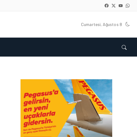
Cumartesi, Ağustos 8
HAVAYOLU • 07 AĞU 2026
SUNEXPRESS’IN ÜÇ GÜN
ÜST ÜSTE GÜNLÜK
YOLCU SAYISI 71 BINI AŞTI
HAVAYOLU • 05 AĞU 2026