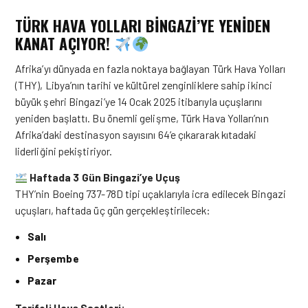
TÜRK HAVA YOLLARI BINGAZI’YE YENIDEN
KANAT AÇIYOR!
Afrika’yı dünyada en fazla noktaya bağlayan Türk Hava Yolları
(THY), Libya’nın tarihi ve kültürel zenginliklere sahip ikinci
büyük şehri Bingazi’ye 14 Ocak 2025 itibarıyla uçuşlarını
yeniden başlattı. Bu önemli gelişme, Türk Hava Yolları’nın
Afrika’daki destinasyon sayısını 64’e çıkararak kıtadaki
liderliğini pekiştiriyor.
Haftada 3 Gün Bingazi’ye Uçuş
THY’nin Boeing 737-78D tipi uçaklarıyla icra edilecek Bingazi
uçuşları, haftada üç gün gerçekleştirilecek:
Salı
Perşembe
Pazar
Tarifeli Uçuş Saatleri: