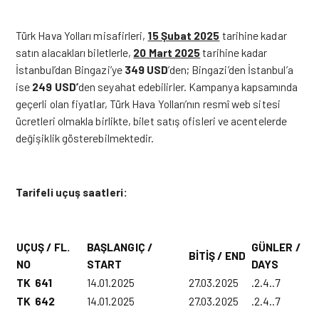
Türk Hava Yolları misafirleri,
15 Şubat 2025
tarihine kadar
satın alacakları biletlerle,
20 Mart 2025
tarihine kadar
İstanbul’dan Bingazi’ye
349 USD
’den; Bingazi’den İstanbul’a
ise
249 USD’
den seyahat edebilirler. Kampanya kapsamında
geçerli olan fiyatlar, Türk Hava Yolları’nın resmî web sitesi
ücretleri olmakla birlikte, bilet satış ofisleri ve acentelerde
değişiklik gösterebilmektedir.
Tarifeli uçuş saatleri:
UÇUŞ / FL.
BAŞLANGIÇ /
GÜNLER /
BİTİŞ / END
NO
START
DAYS
TK 641
14.01.2025
27.03.2025
.2.4..7
TK 642
14.01.2025
27.03.2025
.2.4..7