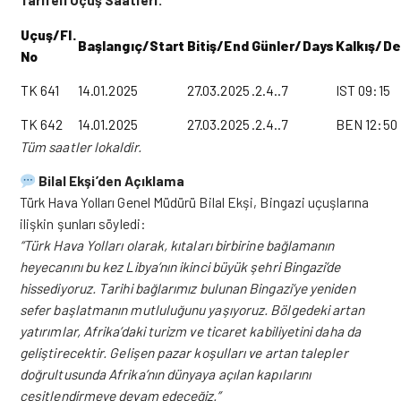
Uçuş/Fl.
Başlangıç/Start
Bitiş/End
Günler/Days
Kalkış/D
No
TK 641
14.01.2025
27.03.2025
.2.4..7
IST 09:15
TK 642
14.01.2025
27.03.2025
.2.4..7
BEN 12:50
Tüm saatler lokaldir.
Bilal Ekşi’den Açıklama
Türk Hava Yolları Genel Müdürü Bilal Ekşi, Bingazi uçuşlarına
ilişkin şunları söyledi:
“Türk Hava Yolları olarak, kıtaları birbirine bağlamanın
heyecanını bu kez Libya’nın ikinci büyük şehri Bingazi’de
hissediyoruz. Tarihi bağlarımız bulunan Bingazi’ye yeniden
sefer başlatmanın mutluluğunu yaşıyoruz. Bölgedeki artan
yatırımlar, Afrika’daki turizm ve ticaret kabiliyetini daha da
geliştirecektir. Gelişen pazar koşulları ve artan talepler
doğrultusunda Afrika’nın dünyaya açılan kapılarını
çeşitlendirmeye devam edeceğiz.”