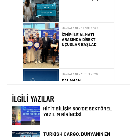
İZMIR ILE ALMATI
ARASINDA DIREKT
UÇUŞLAR BAŞLADI
HAVAALANI • 31 TEM 2026
DALAMAN
HAVALIMANI\’NDAN
TÜRKIYE\’DE BIR İLK
HAVAALANI • 05 AĞU 2026
İLGILI YAZILAR
İSTANBUL VALI
YARDIMCISI BEKIR
DINKIRCI’DEN KONTROL
HITIT BILIŞIM 500’DE SEKTÖREL
KULESI’NE ZIYARET
YAZILIM BIRINCISI
TURKISH CARGO, DÜNYANIN EN