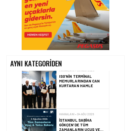
TASARIMDAN GERÇEĞE:
ANKARA HAVALIMANI
DEVLET KONUKEVI
HAVAALANI • 05 AĞU 2026
ISG’NIN TERMINAL
MEMURLARINDAN CAN
KURTARAN HAMLE
AYNI KATEGORIDEN
HAVAALANI • 04 AĞU 2026
İSTANBUL SABIHA
GÖKÇEN’DE TÜM
ZAMANLARIN UÇUŞ VE
YOLCU REKORU KIRILDI
HAVAALANI • 01 AĞU 2026