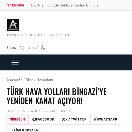
TRENDING
Hitit Bilişim 500’de Sektörel Yazılım Birincisi
HAVACILIĞI BIZIMLE TAKIP EDIN
Cuma, Ağustos 7
Anasayfa / Blog / Havaalanı
TÜRK HAVA YOLLARI BINGAZI’YE
YENIDEN KANAT AÇIYOR!
MEHMET KALI • 14 OCA 2025 • 4 DK OKUMA
BEĞEN
FACEBOOK
X / TWITTER
WHATSAPP
LINK KOPYALA