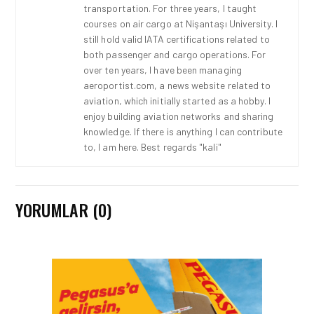
transportation. For three years, I taught
courses on air cargo at Nişantaşı University. I
still hold valid IATA certifications related to
both passenger and cargo operations. For
over ten years, I have been managing
aeroportist.com, a news website related to
aviation, which initially started as a hobby. I
enjoy building aviation networks and sharing
knowledge. If there is anything I can contribute
to, I am here. Best regards "kali"
YORUMLAR (0)
HAVAALANI • 05 AĞU 2026
İSTANBUL VALI
YARDIMCISI BEKIR
DINKIRCI’DEN KONTROL
KULESI’NE ZIYARET
HAVAALANI • 05 AĞU 2026