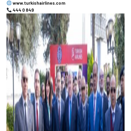
www
.turkishairlines
.com
444 0 849