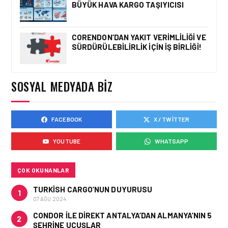
HAVAALANI • 05 AĞU 2026
BÜYÜK HAVA KARGO TAŞIYICISI
TASARIMDAN GERÇEĞE:
ANKARA HAVALIMANI
DEVLET KONUKEVI
CORENDON’DAN YAKIT VERIMLILIĞI VE
SÜRDÜRÜLEBILIRLIK IÇIN İŞ BIRLIĞI!
HAVAALANI • 05 AĞU 2026
SOSYAL MEDYADA BIZ
ISG’NIN TERMINAL
MEMURLARINDAN CAN
KURTARAN HAMLE
FACEBOOK
X / TWITTER
YOUTUBE
WHATSAPP
ÇOK OKUNANLAR
TURKISH CARGO’NUN DUYURUSU
1
07 AĞU 2024
CONDOR ILE DIREKT ANTALYA’DAN ALMANYA’NIN 5
2
ŞEHRINE UÇUŞLAR