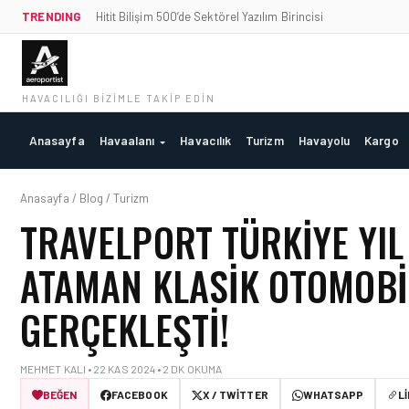
TRENDING
Hitit Bilişim 500’de Sektörel Yazılım Birincisi
HAVACILIĞI BIZIMLE TAKIP EDIN
Anasayfa
Havaalanı
Havacılık
Turizm
Havayolu
Kargo
Anasayfa / Blog / Turizm
TRAVELPORT TÜRKIYE YIL
ATAMAN KLASIK OTOMOBI
GERÇEKLEŞTI!
MEHMET KALI • 22 KAS 2024 • 2 DK OKUMA
BEĞEN
FACEBOOK
X / TWITTER
WHATSAPP
L