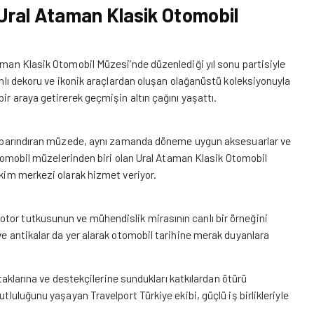
 Ural Ataman Klasik Otomobil
taman Klasik Otomobil Müzesi’nde düzenlediği yıl sonu partisiyle
Canlı dekoru ve ikonik araçlardan oluşan olağanüstü koleksiyonuyla
ir araya getirerek geçmişin altın çağını yaşattı.
arı barındıran müzede, aynı zamanda döneme uygun aksesuarlar ve
 otomobil müzelerinden biri olan Ural Ataman Klasik Otomobil
ekim merkezi olarak hizmet veriyor.
tor tutkusunun ve mühendislik mirasının canlı bir örneğini
ve antikalar da yer alarak otomobil tarihine merak duyanlara
ortaklarına ve destekçilerine sundukları katkılardan ötürü
tluluğunu yaşayan Travelport Türkiye ekibi, güçlü iş birlikleriyle