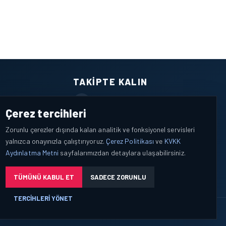
TAKIPTE KALIN
Facebook
Çerez tercihleri
X / Twitter
Zorunlu çerezler dışında kalan analitik ve fonksiyonel servisleri
yalnızca onayınızla çalıştırıyoruz.
Çerez Politikası
ve
KVKK
YouTube
Aydınlatma Metni
sayfalarımızdan detaylara ulaşabilirsiniz.
WhatsApp
TÜMÜNÜ KABUL ET
SADECE ZORUNLU
TERCIHLERI YÖNET
leri yalnızca açık bilgilendirme ve tercih yönetimi çerçevesinde işlenir.