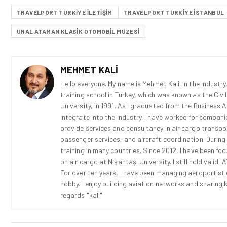
TRAVELPORT TÜRKIYE ILETIŞIM
TRAVELPORT TÜRKIYE ISTANBUL
URAL ATAMAN KLASIK OTOMOBIL MÜZESI
MEHMET KALI
Hello everyone. My name is Mehmet Kali. In the industry,
training school in Turkey, which was known as the Civi
University, in 1991. As I graduated from the Business 
integrate into the industry. I have worked for compani
provide services and consultancy in air cargo transport
passenger services, and aircraft coordination. During
training in many countries. Since 2012, I have been fo
on air cargo at Nişantaşı University. I still hold vali
For over ten years, I have been managing aeroportist.c
hobby. I enjoy building aviation networks and sharing k
regards "kali"