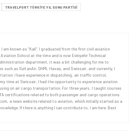
TRAVELPORT TÜRKIYE YIL SONU PARTISI
 I am known as "Kali". I graduated from the first civil aviation
l Aviation School at the time and is now Eskişehir Technical
Administration department, it was a bit challenging for me to
es such as SultanAir, DHMI, Havaş, and Swissair, and currently, I
ation. I have experience in dispatching, air traffic control,
 my time at Swissair, I had the opportunity to experience aviation
cusing on air cargo transportation. For three years, I taught courses
d IATA certifications related to both passenger and cargo operations.
om, a news website related to aviation, which initially started as a
nowledge. If there is anything I can contribute to, I am here. Best