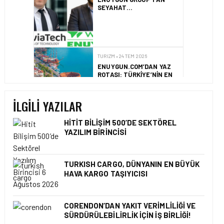
ROTASI: TÜRKIYE’NIN EN
POPÜLER PLAJLARI
TURIZM • 18 TEM 2026
JAPONYA’YI KENDI
HIZINIZDA
KEŞFEDIN,TREN VE
OTOBÜSLE YENI BIR
İLGILI YAZILAR
GÜZERGÂH
HITIT BILIŞIM 500’DE SEKTÖREL
YAZILIM BIRINCISI
TURKISH CARGO, DÜNYANIN EN BÜYÜK
HAVA KARGO TAŞIYICISI
CORENDON’DAN YAKIT VERIMLILIĞI VE
SÜRDÜRÜLEBILIRLIK IÇIN İŞ BIRLIĞI!