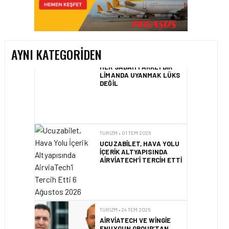
LIMANDA UYANMAK LÜKS
DEĞIL
AYNI KATEGORIDEN
TURIZM • 01 TEM 2026
UCUZABILET, HAVA YOLU
İÇERIK ALTYAPISINDA
AIRVIATECH’I TERCIH ETTI
TURIZM • 24 TEM 2026
AIRVIATECH VE WINGIE
ENUYGUN GROUP’TAN
SEYAHAT
TEKNOLOJILERINDE GÜÇ
BIRLIĞI
TURIZM • 24 TEM 2026
ENUYGUN.COM’DAN YAZ