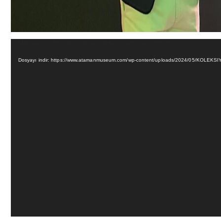
Video
Media error: Format(s) not supported or source(s) not found
oynatıcı
Dosyayı indir: https://www.atamanmuseum.com/wp-content/uploads/2024/05/KOL