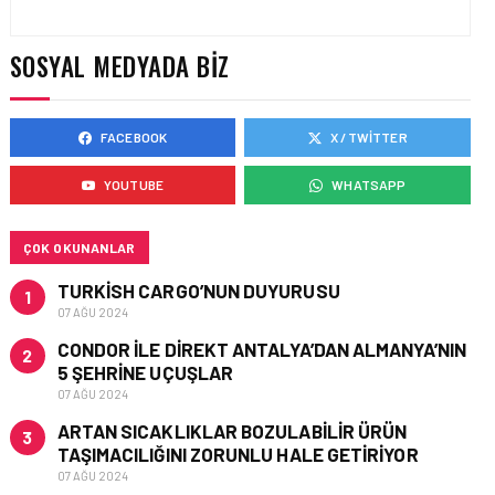
SOSYAL MEDYADA BIZ
FACEBOOK
X / TWITTER
YOUTUBE
WHATSAPP
ÇOK OKUNANLAR
TURKISH CARGO’NUN DUYURUSU
1
07 AĞU 2024
CONDOR ILE DIREKT ANTALYA’DAN ALMANYA’NIN
2
5 ŞEHRINE UÇUŞLAR
07 AĞU 2024
ARTAN SICAKLIKLAR BOZULABILIR ÜRÜN
3
TAŞIMACILIĞINI ZORUNLU HALE GETIRIYOR
07 AĞU 2024