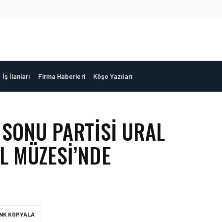
İş İlanları
Firma Haberleri
Köşe Yazıları
 SONU PARTISI URAL
L MÜZESI’NDE
INK KOPYALA