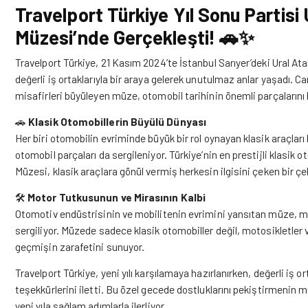
Travelport Türkiye Yıl Sonu Partisi
Müzesi’nde Gerçekleşti! 🚗✨
Travelport Türkiye, 21 Kasım 2024’te İstanbul Sarıyer’deki Ural A
değerli iş ortaklarıyla bir araya gelerek unutulmaz anlar yaşadı. 
misafirleri büyüleyen müze, otomobil tarihinin önemli parçalarını b
🚗
Klasik Otomobillerin Büyülü Dünyası
Her biri otomobilin evriminde büyük bir rol oynayan klasik araçl
otomobil parçaları da sergileniyor. Türkiye’nin en prestijli klasik
Müzesi, klasik araçlara gönül vermiş herkesin ilgisini çeken bir ç
🛠️
Motor Tutkusunun ve Mirasının Kalbi
Otomotiv endüstrisinin ve mobilitenin evrimini yansıtan müze, mo
sergiliyor. Müzede sadece klasik otomobiller değil, motosikletler 
geçmişin zarafetini sunuyor.
Travelport Türkiye, yeni yılı karşılamaya hazırlanırken, değerli iş 
teşekkürlerini iletti. Bu özel gecede dostluklarını pekiştirmenin mu
yeni yıla sağlam adımlarla ilerliyor.