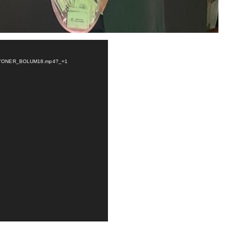
EKSIYONER_BOLUM18.mp4?_=1