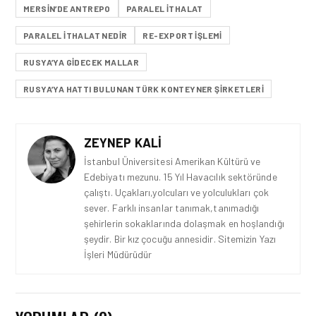
MERSIN’DE ANTREPO
PARALEL ITHALAT
PARALEL ITHALAT NEDIR
RE-EXPORT IŞLEMI
RUSYA’YA GIDECEK MALLAR
RUSYA’YA HATTI BULUNAN TÜRK KONTEYNER ŞIRKETLERI
ZEYNEP KALI
İstanbul Üniversitesi Amerikan Kültürü ve
Edebiyatı mezunu. 15 Yıl Havacılık sektöründe
çalıştı. Uçakları,yolcuları ve yolculukları çok
sever. Farklı insanlar tanımak,tanımadığı
şehirlerin sokaklarında dolaşmak en hoşlandığı
şeydir. Bir kız çocuğu annesidir. Sitemizin Yazı
İşleri Müdürüdür