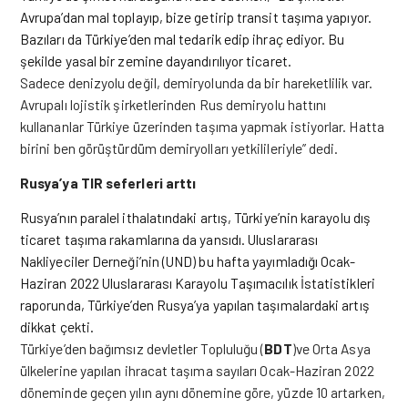
Avrupa’dan mal toplayıp, bize getirip transit taşıma yapıyor.
Bazıları da Türkiye’den mal tedarik edip ihraç ediyor. Bu
şekilde yasal bir zemine dayandırılıyor ticaret.
Sadece denizyolu değil, demiryolunda da bir hareketlilik var.
Avrupalı
lojistik
şirketlerinden Rus demiryolu hattını
kullananlar Türkiye üzerinden taşıma yapmak istiyorlar. Hatta
birini ben görüştürdüm demiryolları yetkilileriyle” dedi.
Rusya’ya TIR seferleri arttı
Rusya’nın paralel ithalatındaki artış, Türkiye’nin karayolu dış
ticaret taşıma rakamlarına da yansıdı. Uluslararası
Nakliyeciler Derneği’nin (UND) bu hafta yayımladığı Ocak-
Haziran 2022 Uluslararası Karayolu Taşımacılık İstatistikleri
raporunda, Türkiye’den Rusya’ya yapılan taşımalardaki artış
dikkat çekti.
Türkiye’den bağımsız devletler Topluluğu (
BDT
)ve Orta Asya
ülkelerine yapılan ihracat taşıma sayıları Ocak-Haziran 2022
döneminde geçen yılın aynı dönemine göre, yüzde 10 artarken,