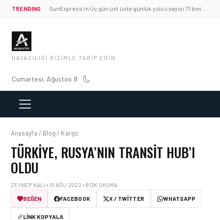
TRENDING
SunExpress’in Üç gün üst üste günlük yolcu sayısı 71 bini aştı
HAVACILIĞI BIZIMLE TAKIP EDIN
Cumartesi, Ağustos 8
Anasayfa / Blog / Kargo
TÜRKIYE, RUSYA’NIN TRANSIT HUB’I
OLDU
ZEYNEP KALI • 10 AĞU 2022 • 8 DK OKUMA
BEĞEN
FACEBOOK
X / TWITTER
WHATSAPP
LINK KOPYALA