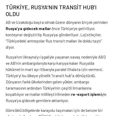
TÜRKİYE, RUSYA’NIN TRANSİT HUB’I
OLDU
AB ve Uzakdoğu başta olmak üzere dünyanın birçok yerinden
Rusya’ya gidecek mallar
önce Türkiye’ye getiriliyor,
konteyner değiştirilip Rusya’ya gönderiliyor. Lojistikçiler,
“Türkiye’deki antrepolar Rus transit malları ile doldu taştı”
diyor.
Rusya’nın Ukrayna’yı işgaliyle yaşanan savaş nedeniyle ABD
ve AB’nin ambargolarıyla karşı karşıya kalan Rusya’da
hükümetin mart ayı itibarıyla paralel ithalata izin vermesi,
Türkiye’yi bu ülkeye yönelik “transit hub”a dönüştürdü.
Dünyanın farklı ülkelerinden gelen yükler,
ambargo
taramasının ardından Türkiye’nin çeşitli limanlarına
boşaltılıyor ve mallar millileştirilmeden
re-export işlemi
yle
Rusya’ya gidecek gemilere aktarılıyor.
Gümrüklü bölgelerde karayolu taşımaları için de benzer bir