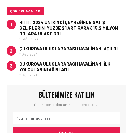
UÇUŞLAR VE KARGO
HIZMETI BAŞLADI!
ÇOK OKUNANLAR
HITIT, 2024’ÜN IKINCI ÇEYREĞINDE SATIŞ
1
GELIRLERINI YÜZDE 21 ARTIRARAK 15,2 MILYON
DOLARA ULAŞTIRDI
10 AĞU 2024
ÇUKUROVA ULUSLARARASI HAVALIMANI AÇILDI
2
11 AĞU 2024
ÇUKUROVA ULUSLARARASI HAVALIMANI İLK
3
YOLCULARINI AĞIRLADI
11 AĞU 2024
BÜLTENIMIZE KATILIN
Yeni haberlerden anında haberdar olun