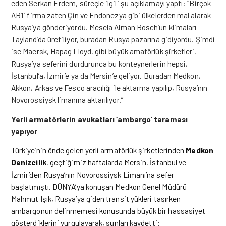
eden Serkan Erdem, süreçle ilgili şu açıklamayı yaptı: “Birçok
AB’li firma zaten Çin ve Endonezya gibi ülkelerden mal alarak
Rusya’ya gönderiyordu. Mesela Alman Bosch’un klimaları
Tayland’da üretiliyor, buradan Rusya pazarına gidiyordu. Şimdi
ise Maersk, Hapag Lloyd, gibi büyük amatörlük şirketleri,
Rusya’ya seferini durdurunca bu konteynerlerin hepsi,
İstanbul’a, İzmir’e ya da Mersin’e geliyor. Buradan Medkon,
Akkon, Arkas ve Fesco aracılığı ile aktarma yapılıp, Rusya’nın
Novorossiysk limanına aktarılıyor.”
Yerli armatörlerin avukatları ‘ambargo’ taraması
yapıyor
Türkiye’nin önde gelen yerli armatörlük şirketlerinden
Medkon
Denizcilik
, geçtiğimiz haftalarda Mersin, İstanbul ve
İzmir’den Rusya’nın Novorossiysk Limanı’na sefer
başlatmıştı. DÜNYA’ya konuşan Medkon Genel Müdürü
Mahmut Işık, Rusya’ya giden transit yükleri taşırken
ambargonun delinmemesi konusunda büyük bir hassasiyet
gösterdiklerini vurgulayarak, şunları kaydetti: