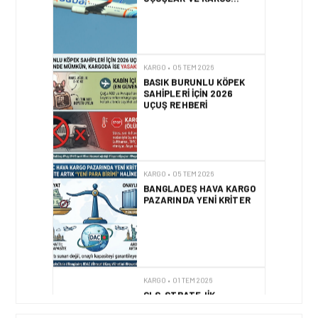
HIZMETI BAŞLADI!
KARGO • 05 TEM 2026
BASIK BURUNLU KÖPEK
SAHIPLERI IÇIN 2026
UÇUŞ REHBERI
KARGO • 05 TEM 2026
BANGLADEŞ HAVA KARGO
PAZARINDA YENI KRITER
KARGO • 01 TEM 2026
GLS, STRATEJIK
ORTAKLIK ILE TÜRKIYE
KARGO PAZARINA GIRIŞ