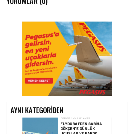
YORUMLAR (0)
KARGO • 26 TEM 2026
HONG KONG VE ÇIN’DEN
AVRUPA’YA HAVA
KARGODA SERT DÜŞÜŞ
KARGO • 08 TEM 2026
TURHAN ÖZEN SAUDI
CARGO CHIEF
COMMERCIAL OFFICER
OLDU
AYNI KATEGORIDEN
KARGO • 06 TEM 2026
FLYDUBAI’DEN SABIHA
GÖKÇEN’E GÜNLÜK
UÇUŞLAR VE KARGO