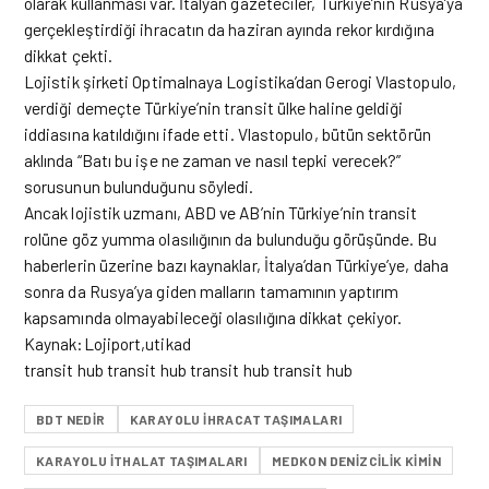
olarak kullanması var. İtalyan gazeteciler, Türkiye’nin Rusya’ya
gerçekleştirdiği ihracatın da haziran ayında rekor kırdığına
dikkat çekti.
Lojistik şirketi Optimalnaya Logistika’dan Gerogi Vlastopulo,
verdiği demeçte Türkiye’nin transit ülke haline geldiği
iddiasına katıldığını ifade etti. Vlastopulo, bütün sektörün
aklında “Batı bu işe ne zaman ve nasıl tepki verecek?”
sorusunun bulunduğunu söyledi.
Ancak lojistik uzmanı, ABD ve AB’nin Türkiye’nin transit
rolüne göz yumma olasılığının da bulunduğu görüşünde. Bu
haberlerin üzerine bazı kaynaklar, İtalya’dan Türkiye’ye, daha
sonra da Rusya’ya giden malların tamamının yaptırım
kapsamında olmayabileceği olasılığına dikkat çekiyor.
Kaynak:Lojiport,utikad
transit hub transit hub transit hub transit hub
BDT NEDIR
KARAYOLU IHRACAT TAŞIMALARI
KARAYOLU ITHALAT TAŞIMALARI
MEDKON DENIZCILIK KIMIN