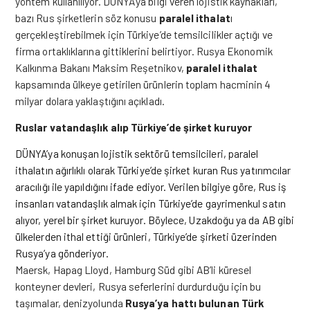
yöntem kullanılıyor. DÜNYA’ya bilgi veren lojistik kaynakları,
bazı Rus şirketlerin söz konusu
paralel ithalat
ı
gerçekleştirebilmek için Türkiye’de temsilcilikler açtığı ve
firma ortaklıklarına gittiklerini belirtiyor. Rusya Ekonomik
Kalkınma Bakanı Maksim Reşetnikov,
paralel ithalat
kapsamında ülkeye getirilen ürünlerin toplam hacminin 4
milyar dolara yaklaştığını açıkladı.
Ruslar vatandaşlık alıp Türkiye’de şirket kuruyor
DÜNYA’ya konuşan lojistik sektörü temsilcileri, paralel
ithalatın ağırlıklı olarak Türkiye’de şirket kuran Rus yatırımcılar
aracılığı ile yapıldığını ifade ediyor. Verilen bilgiye göre, Rus iş
insanları vatandaşlık almak için Türkiye’de gayrimenkul satın
alıyor, yerel bir şirket kuruyor. Böylece, Uzakdoğu ya da AB gibi
ülkelerden ithal ettiği ürünleri, Türkiye’de şirketi üzerinden
Rusya’ya gönderiyor.
Maersk, Hapag Lloyd, Hamburg Süd gibi AB’li küresel
konteyner devleri, Rusya seferlerini durdurduğu için bu
taşımalar, denizyolunda
Rusya’ya hattı bulunan Türk