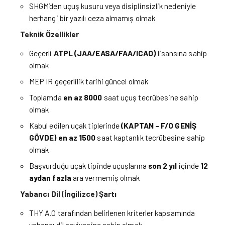
SHGM’den uçuş kusuru veya disiplinsizlik nedeniyle
herhangi bir yazılı ceza almamış olmak
Teknik Özellikler
Geçerli
ATPL (JAA/EASA/FAA/ICAO)
lisansına sahip
olmak
MEP IR geçerlilik tarihi güncel olmak
Toplamda
en az
8000
saat uçuş tecrübesine sahip
olmak
Kabul edilen uçak tiplerinde
(KAPTAN – F/O GENİŞ
GÖVDE)
en az
1500
saat kaptanlık tecrübesine sahip
olmak
Başvurduğu uçak tipinde uçuşlarına
son 2 yıl
içinde
12
aydan fazla
ara vermemiş olmak
Yabancı Dil (İngilizce) Şartı
THY A.O tarafından belirlenen kriterler kapsamında
yabancı dil seviyesine sahip olmak.