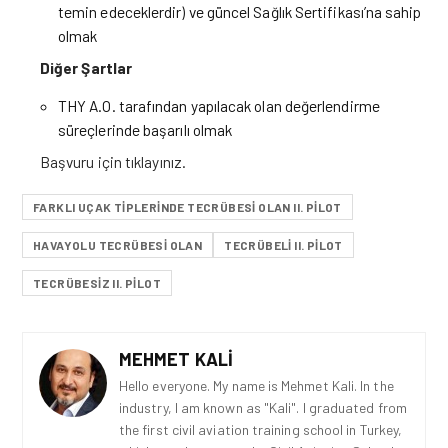
temin edeceklerdir) ve güncel Sağlık Sertifikası’na sahip
olmak
Diğer Şartlar
THY A.O. tarafından yapılacak olan değerlendirme
süreçlerinde başarılı olmak
Başvuru için
tıklayınız.
FARKLI UÇAK TIPLERINDE TECRÜBESI OLAN II. PILOT
HAVAYOLU TECRÜBESI OLAN
TECRÜBELI II. PILOT
TECRÜBESIZ II. PILOT
MEHMET KALI
Hello everyone. My name is Mehmet Kali. In the
industry, I am known as "Kali". I graduated from
the first civil aviation training school in Turkey,