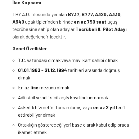
İlan Kapsamı
THY A.O. filosunda yer alan
B737, B777, A320, A330,
A340
uçak tiplerinden birinde
en az
750 saat
uçuş
tecrübesine sahip olan adaylar
Tecrübeli II. Pilot Adayı
olarak değerlendirilecektir.
Genel Özellikler
T.C. vatandaşı olmak veya mavi kart sahibi olmak
01.01.1963
–
31.12.1994
tarihleri arasında doğmuş
olmak
En az
lise
mezunu olmak
Adli sicil ve adli sicil arşiv kaydı bulunmamak
Askerlik hizmetini tamamlamış veya
en az 2 yıl
tecil
ettirebiliyor olmak
Ortaklığın göstereceği yeri base olarak kabul edip orada
ikamet etmek