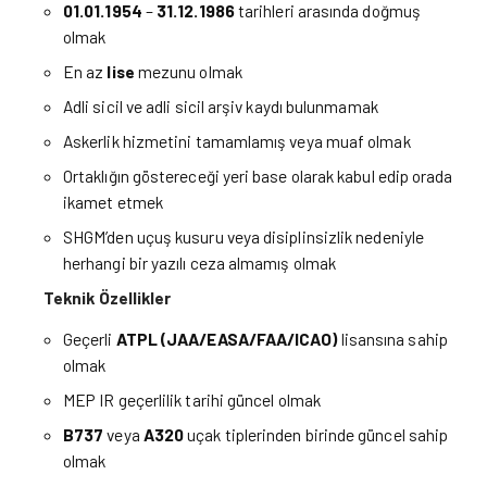
01.01.1954
–
31.12.1986
tarihleri arasında doğmuş
olmak
En az
lise
mezunu olmak
Adli sicil ve adli sicil arşiv kaydı bulunmamak
Askerlik hizmetini tamamlamış veya muaf olmak
Ortaklığın göstereceği yeri base olarak kabul edip orada
ikamet etmek
SHGM’den uçuş kusuru veya disiplinsizlik nedeniyle
herhangi bir yazılı ceza almamış olmak
Teknik Özellikler
Geçerli
ATPL (JAA/EASA/FAA/ICAO)
lisansına sahip
olmak
MEP IR geçerlilik tarihi güncel olmak
B737
veya
A320
uçak tiplerinden birinde güncel sahip
olmak