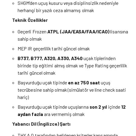
SHGM’den uçuş kusuru veya disiplinsizlik nedeniyle
herhangi bir yazılı ceza almamış olmak
Teknik Özellikler
Geçerli Frozen
ATPL (JAA/EASA/FAA/ICAO)
lisansına
sahip olmak
MEP IR geçerlilik tarihi güncel olmak
B737, B777, A320, A330, A340
uçak tiplerinden
birinde tip eğitimi almış olmak ve Type Rating geçerlilik
tarihi güncel olmak
Başvurduğu uçak tipinde
en az 750 saat
uçuş
tecrübesine sahip olmak (simülatör ve line check saati
hariç)
Başvurduğu uçak tipinde uçuşlarına
son 2 yıl
içinde
12
aydan fazla
ara vermemiş olmak
Yabancı Dil (İngilizce) Şartı
THY A.O tarafından belirlenen kriterler kapsamında