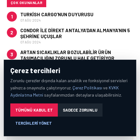
ÇOK OKUNANLAR
TURKISH CARGO’NUN DUYURUSU
1
07 AĞU 2024
CONDOR ILE DIREKT ANTALYA’DAN ALMANYA’NIN 5
2
ŞEHRINE UÇUŞLAR
07 AĞU 2024
ARTAN SICAKLIKLAR BOZULABILIR ÜRÜN
3
TAŞIMACILIĞINI ZORUNLU HALE GETIRIYOR
07 AĞU 2024
Çerez tercihleri
Zorunlu çerezler dışında kalan analitik ve fonksiyonel servisleri
BÜLTENIMIZE KATILIN
yalnızca onayınızla çalıştırıyoruz.
Çerez Politikası
ve
KVKK
Aydınlatma Metni
sayfalarımızdan detaylara ulaşabilirsiniz.
Yeni haberlerden anında haberdar olun
TÜMÜNÜ KABUL ET
SADECE ZORUNLU
TERCIHLERI YÖNET
ÜYE OL