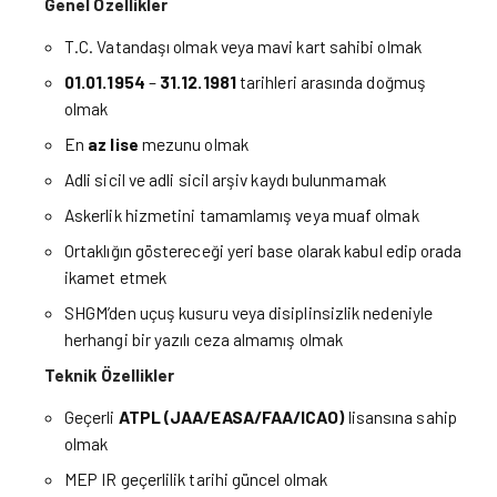
Genel Özellikler
T.C. Vatandaşı olmak veya mavi kart sahibi olmak
01.01.1954
–
31.12.1981
tarihleri arasında doğmuş
olmak
En
az lise
mezunu olmak
Adli sicil ve adli sicil arşiv kaydı bulunmamak
Askerlik hizmetini tamamlamış veya muaf olmak
Ortaklığın göstereceği yeri base olarak kabul edip orada
ikamet etmek
SHGM’den uçuş kusuru veya disiplinsizlik nedeniyle
herhangi bir yazılı ceza almamış olmak
Teknik Özellikler
Geçerli
ATPL (JAA/EASA/FAA/ICAO)
lisansına sahip
olmak
MEP IR geçerlilik tarihi güncel olmak