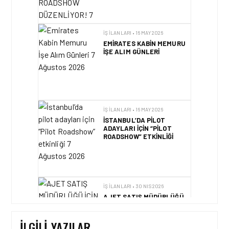
İŞ İLANLARI • 16 MAY 2026
EMIRATES KABIN MEMURU
İŞE ALIM GÜNLERI
İŞ İLANLARI • 16 MAY 2026
İSTANBUL’DA PILOT
ADAYLARI IÇIN “PILOT
ROADSHOW” ETKINLIĞI
İŞ İLANLARI • 30 NIS 2026
AJET SATIŞ MÜDÜRLÜĞÜ
IÇIN YENI EKIP
ARKADAŞLARINI
BEKLIYOR!
İLGILI YAZILAR