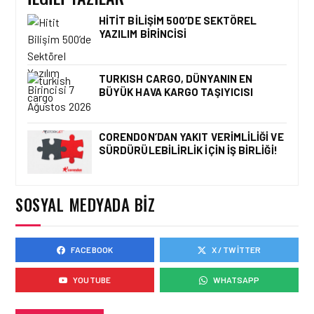
İŞ İLANLARI • 24 TEM 2026
HITIT BILIŞIM 500’DE SEKTÖREL
AIR ARABIA AILESI
YAZILIM BIRINCISI
BÜYÜYOR! 2026 AÇIK
POZISYONLAR
TURKISH CARGO, DÜNYANIN EN
BÜYÜK HAVA KARGO TAŞIYICISI
İŞ İLANLARI • 16 MAY 2026
YENI DÖNEM BAŞLIYOR VE
CORENDON’DAN YAKIT VERIMLILIĞI VE
EKIP ARKADAŞLARI
SÜRDÜRÜLEBILIRLIK IÇIN İŞ BIRLIĞI!
ARANIYOR
SOSYAL MEDYADA BIZ
İŞ İLANLARI • 16 MAY 2026
EMIRATES AĞUSTOS’TA
İSTANBUL’DA TEKNISYEN
FACEBOOK
X / TWITTER
ROADSHOW DÜZENLIYOR!
YOUTUBE
WHATSAPP