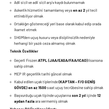
Adli sicil ve adli sicil arşiv kaydı bulunmamak
Askerlik hizmetini tamamlamış veya
en az 2
yıl tecil
ettirebiliyor olmak
Ortaklığın göstereceği yeri base olarak kabul edip orada
ikamet etmek
SHGM’den uçuş kusuru veya disiplinsizlik nedeniyle
herhangi bir yazılı ceza almamış olmak
Teknik Özellikler
Geçerli Frozen
ATPL (JAA/EASA/FAA/ICAO)
lisansına
sahip olmak
MEP IR geçerlilik tarihi güncel olmak
Kabul edilen uçak tiplerinde
(KAPTAN – F/O GENİŞ
GÖVDE)
en az
1500
saat uçuş tecrübesine sahip olmak
Başvurduğu uçak tipinde uçuşlarına
son 2 yıl
içinde
12
aydan fazla
ara vermemiş olmak
Yabancı Dil (İngilizce) Şartı