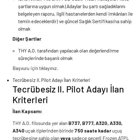
şartlarına uygun olmak (Adaylar bu şartı sağladıklarını
belgeleyen raporu, ilgili hastanelerden kendi imkânları ile
temin edeceklerdir) ve güncel Sağlık Sertifikası’na sahip
olmak
Diğer Şartlar
THY A.O. tarafından yapılacak olan değerlendirme
süreçlerinde başarılı olmak
Başvuru için
tıklayınız.
Tecrübesiz II. Pilot Adayı İlan Kriterleri
Tecrübesiz II. Pilot Adayı İlan
Kriterleri
İlan Kapsamı
THY A.O. filosunda yer alan
B737, B777, A320, A330,
A340
uçak tiplerinden birinde
750 saate kadar
uçuş
tecrübesine sahip olan
veya
sadece geçerli Frozen ATPL