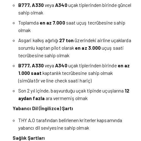
B777, A330
veya
A340
uçak tiplerinden birinde güncel
sahip olmak
Toplamda
en az
7.000
saat uçuş tecrübesine sahip
olmak
Asgari kalkış ağırlığı
27 ton
üzerindeki airline uçaklarda
sorumlu kaptan pilot olarak
en az
3.000
uçuş saati
tecrübesine sahip olmak
B777, A330
veya
A340
uçak tiplerinden birinde
en az
1.000 saat
kaptanlık tecrübesine sahip olmak
(simülatör ve line check saati hariç)
Son 2 yıl içinde, başvurduğu uçak tipinde uçuşlarına
12
aydan fazla
ara vermemiş olmak
Yabancı Dil (İngilizce) Şartı
THY A.O tarafından belirlenen kriterler kapsamında
yabancı dil seviyesine sahip olmak
Sağlık Şartları