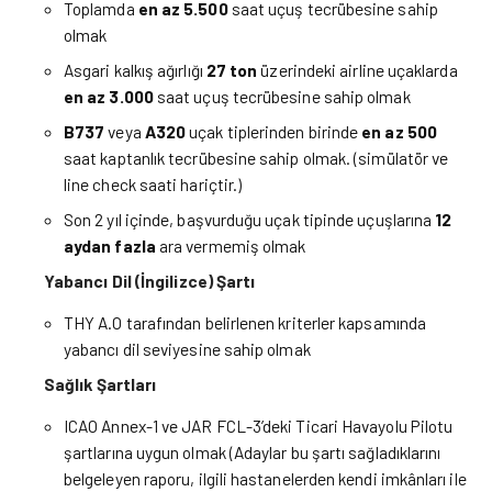
Toplamda
en az
5.500
saat uçuş tecrübesine sahip
olmak
Asgari kalkış ağırlığı
27 ton
üzerindeki airline uçaklarda
en az 3.000
saat uçuş tecrübesine sahip olmak
B737
veya
A320
uçak tiplerinden birinde
en az
500
saat kaptanlık tecrübesine sahip olmak. (simülatör ve
line check saati hariçtir.)
Son 2 yıl içinde, başvurduğu uçak tipinde uçuşlarına
12
aydan fazla
ara vermemiş olmak
Yabancı Dil (İngilizce) Şartı
THY A.O tarafından belirlenen kriterler kapsamında
yabancı dil seviyesine sahip olmak
Sağlık Şartları
ICAO Annex-1 ve JAR FCL-3’deki Ticari Havayolu Pilotu
şartlarına uygun olmak (Adaylar bu şartı sağladıklarını
belgeleyen raporu, ilgili hastanelerden kendi imkânları ile