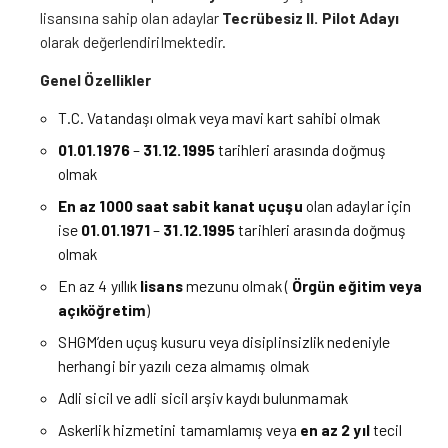
lisansına sahip olan adaylar
Tecrübesiz II. Pilot Adayı
olarak değerlendirilmektedir.
Genel Özellikler
T.C. Vatandaşı olmak veya mavi kart sahibi olmak
01.01.1976
–
31.12.1995
tarihleri arasında doğmuş
olmak
En az 1000 saat
sabit kanat uçuşu
olan adaylar için
ise
01.01.1971
–
31.12.1995
tarihleri arasında doğmuş
olmak
En az 4 yıllık
lisans
mezunu olmak (
Örgün eğitim veya
açıköğretim
)
SHGM’den uçuş kusuru veya disiplinsizlik nedeniyle
herhangi bir yazılı ceza almamış olmak
Adli sicil ve adli sicil arşiv kaydı bulunmamak
Askerlik hizmetini tamamlamış veya
en az 2 yıl
tecil