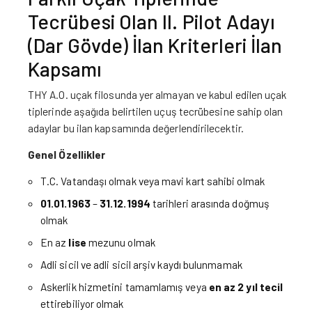
Tecrübesi Olan II. Pilot Adayı
(Dar Gövde) İlan Kriterleri İlan
Kapsamı
THY A.O. uçak filosunda yer almayan ve kabul edilen uçak
tiplerinde aşağıda belirtilen uçuş tecrübesine sahip olan
adaylar bu ilan kapsamında değerlendirilecektir.
Genel Özellikler
T.C. Vatandaşı olmak veya mavi kart sahibi olmak
01.01.1963
–
31.12.1994
tarihleri arasında doğmuş
olmak
En az
lise
mezunu olmak
Adli sicil ve adli sicil arşiv kaydı bulunmamak
Askerlik hizmetini tamamlamış veya
en az
2 yıl tecil
ettirebiliyor olmak