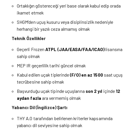
Ortaklığın göstereceği yeri base olarak kabul edip orada
ikamet etmek
SHGM’den uçuş kusuru veya disiplinsizlik nedeniyle
herhangi bir yazılı ceza almamış olmak
Teknik Özellikler
Geçerli Frozen
ATPL (JAA/EASA/FAA/ICAO)
lisansına
sahip olmak
MEP IR geçerlilik tarihi güncel olmak
Kabul edilen uçak tiplerinde
(F/O
)
en az
1500
saat uçuş
tecrübesine sahip olmak
Başvurduğu uçak tipinde uçuşlarına
son 2 yıl
içinde
12
aydan fazla
ara vermemiş olmak
Yabancı Dil (İngilizce) Şartı
THY A.O tarafından belirlenen kriterler kapsamında
yabancı dil seviyesine sahip olmak