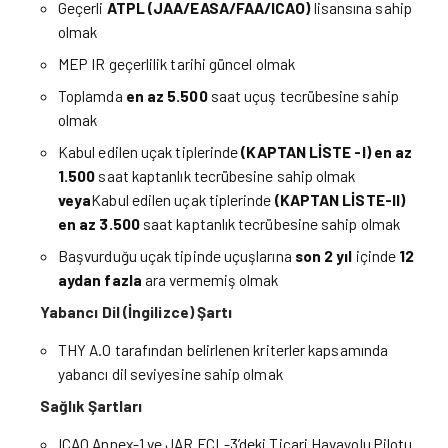
Geçerli
ATPL (JAA/EASA/FAA/ICAO)
lisansına sahip
olmak
MEP IR geçerlilik tarihi güncel olmak
Toplamda
en az 5.500
saat uçuş tecrübesine sahip
olmak
Kabul edilen uçak tiplerinde
(
KAPTAN LİSTE -I)
en az
1.500
saat kaptanlık tecrübesine sahip olmak
veya
Kabul edilen uçak tiplerinde
(KAPTAN LİSTE-II)
en az 3.500
saat kaptanlık tecrübesine sahip olmak
Başvurduğu uçak tipinde uçuşlarına
son 2 yıl
içinde
12
aydan fazla
ara vermemiş olmak
Yabancı Dil (İngilizce) Şartı
THY A.O tarafından belirlenen kriterler kapsamında
yabancı dil seviyesine sahip olmak
Sağlık Şartları
ICAO Annex-1 ve JAR FCL-3’deki Ticari Havayolu Pilotu