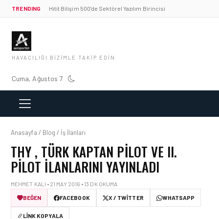
TRENDING
Hitit Bilişim 500’de Sektörel Yazılım Birincisi
HAVACILIĞI BIZIMLE TAKIP EDIN
Cuma, Ağustos 7
Anasayfa / Blog / İş İlanları
THY , TÜRK KAPTAN PILOT VE II.
PILOT ILANLARINI YAYINLADI
MEHMET KALI • 21 MAY 2016 • 13 DK OKUMA
BEĞEN
FACEBOOK
X / TWITTER
WHATSAPP
LINK KOPYALA