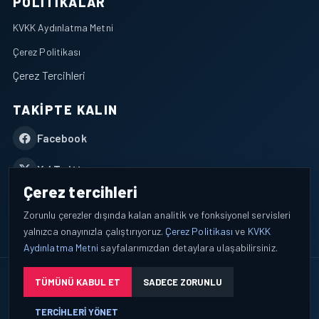
POLITIKALAR
KVKK Aydınlatma Metni
Çerez Politikası
Çerez Tercihleri
TAKIPTE KALIN
Facebook
X / Twitter
Çerez tercihleri
YouTube
Zorunlu çerezler dışında kalan analitik ve fonksiyonel servisleri
yalnızca onayınızla çalıştırıyoruz.
Çerez Politikası
ve
KVKK
WhatsApp
Aydınlatma Metni
sayfalarımızdan detaylara ulaşabilirsiniz.
© 2026 AEROPORTIST I Havacılık Veri ve Analiz Platformu. Tüm
TÜMÜNÜ KABUL ET
SADECE ZORUNLU
hakları saklıdır.
TERCIHLERI YÖNET
Okuyucu verileri yalnızca açık bilgilendirme ve tercih yönetimi