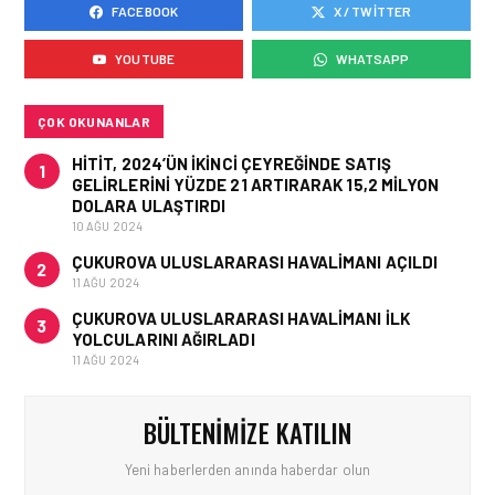
FACEBOOK
X / TWITTER
İŞ İLANLARI • 16 MAY 2026
EMIRATES AĞUSTOS’TA
YOUTUBE
WHATSAPP
İSTANBUL’DA TEKNISYEN
ROADSHOW DÜZENLIYOR!
ÇOK OKUNANLAR
HITIT, 2024’ÜN IKINCI ÇEYREĞINDE SATIŞ
1
GELIRLERINI YÜZDE 21 ARTIRARAK 15,2 MILYON
DOLARA ULAŞTIRDI
10 AĞU 2024
ÇUKUROVA ULUSLARARASI HAVALIMANI AÇILDI
2
11 AĞU 2024
ÇUKUROVA ULUSLARARASI HAVALIMANI İLK
3
YOLCULARINI AĞIRLADI
11 AĞU 2024
BÜLTENIMIZE KATILIN
Yeni haberlerden anında haberdar olun