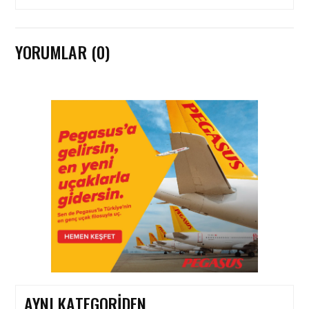
YORUMLAR (0)
İŞ İLANLARI • 24 TEM 2026
AIR ARABIA AILESI
BÜYÜYOR! 2026 AÇIK
POZISYONLAR
İŞ İLANLARI • 16 MAY 2026
YENI DÖNEM BAŞLIYOR VE
EKIP ARKADAŞLARI
ARANIYOR
AYNI KATEGORIDEN