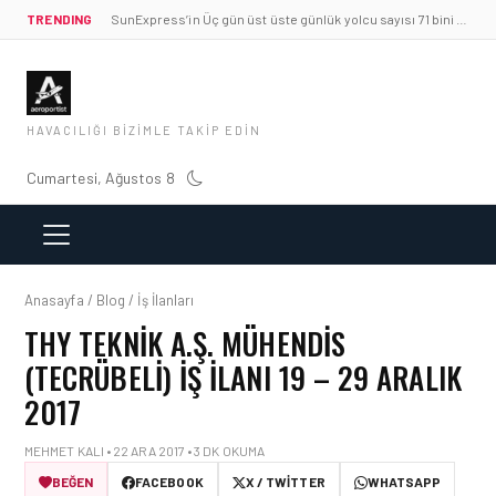
TRENDING
SunExpress’in Üç gün üst üste günlük yolcu sayısı 71 bini aştı
HAVACILIĞI BIZIMLE TAKIP EDIN
Cumartesi, Ağustos 8
Anasayfa / Blog / İş İlanları
THY TEKNIK A.Ş. MÜHENDIS
(TECRÜBELI) İŞ İLANI 19 – 29 ARALIK
2017
MEHMET KALI • 22 ARA 2017 • 3 DK OKUMA
BEĞEN
FACEBOOK
X / TWITTER
WHATSAPP