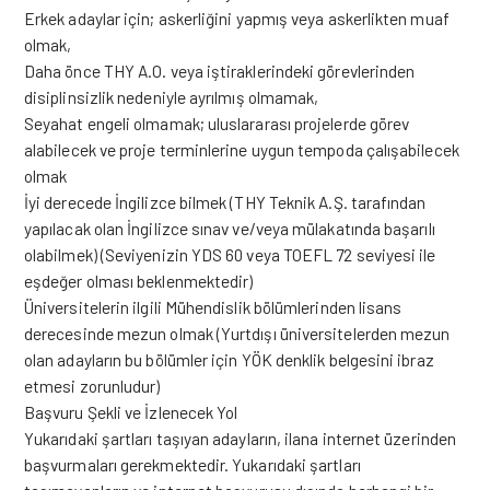
Erkek adaylar için; askerliğini yapmış veya askerlikten muaf
olmak,
Daha önce THY A.O. veya iştiraklerindeki görevlerinden
disiplinsizlik nedeniyle ayrılmış olmamak,
Seyahat engeli olmamak; uluslararası projelerde görev
alabilecek ve proje terminlerine uygun tempoda çalışabilecek
olmak
İyi derecede İngilizce bilmek (THY Teknik A.Ş. tarafından
yapılacak olan İngilizce sınav ve/veya mülakatında başarılı
olabilmek) (Seviyenizin YDS 60 veya TOEFL 72 seviyesi ile
eşdeğer olması beklenmektedir)
Üniversitelerin ilgili Mühendislik bölümlerinden lisans
derecesinde mezun olmak (Yurtdışı üniversitelerden mezun
olan adayların bu bölümler için YÖK denklik belgesini ibraz
etmesi zorunludur)
Başvuru Şekli ve İzlenecek Yol
Yukarıdaki şartları taşıyan adayların, ilana internet üzerinden
başvurmaları gerekmektedir. Yukarıdaki şartları