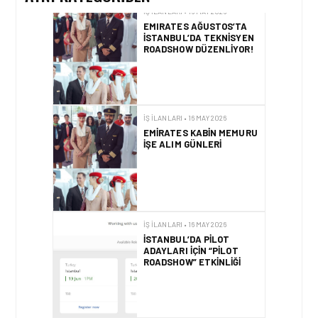
İŞ İLANLARI • 16 MAY 2026
EMIRATES AĞUSTOS’TA
İSTANBUL’DA TEKNISYEN
ROADSHOW DÜZENLIYOR!
İŞ İLANLARI • 16 MAY 2026
EMIRATES KABIN MEMURU
İŞE ALIM GÜNLERI
İŞ İLANLARI • 16 MAY 2026
İSTANBUL’DA PILOT
ADAYLARI IÇIN “PILOT
ROADSHOW” ETKINLIĞI