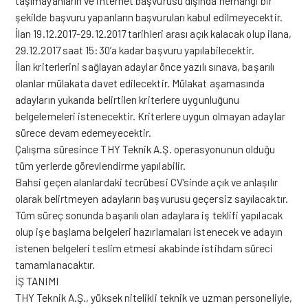
taşımayanların ve internet başvurusu dışında herhangi bir
şekilde başvuru yapanların başvuruları kabul edilmeyecektir.
İlan 19.12.2017-29.12.2017 tarihleri arası açık kalacak olup ilana,
29.12.2017 saat 15:30’a kadar başvuru yapılabilecektir.
İlan kriterlerini sağlayan adaylar önce yazılı sınava, başarılı
olanlar mülakata davet edilecektir. Mülakat aşamasında
adayların yukarıda belirtilen kriterlere uygunluğunu
belgelemeleri istenecektir. Kriterlere uygun olmayan adaylar
sürece devam edemeyecektir.
Çalışma süresince THY Teknik A.Ş. operasyonunun olduğu
tüm yerlerde görevlendirme yapılabilir.
Bahsi geçen alanlardaki tecrübesi CV’sinde açık ve anlaşılır
olarak belirtmeyen adayların başvurusu geçersiz sayılacaktır.
Tüm süreç sonunda başarılı olan adaylara iş teklifi yapılacak
olup işe başlama belgeleri hazırlamaları istenecek ve adayın
istenen belgeleri teslim etmesi akabinde istihdam süreci
tamamlanacaktır.
İŞ TANIMI
THY Teknik A.Ş., yüksek nitelikli teknik ve uzman personeliyle,