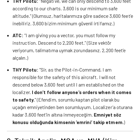
THY Pilotu:
“Negative, we can only descend to 3,600 feet
according to our charts. 3,600 is our minimum safe
altitude.” (Olumsuz, haritalarımıza göre sadece 3,600 feet’e
inebiliriz. 3,600 bizim minimum güvenli irtifamız.)
ATC:
“I am giving you a vector, you must follow my
instruction. Descend to 2,200 feet.” (Size vektör
veriyorum, talimatıma uymak zorundasınız. 2,200 feet’e
alçalın.)
THY Pilotu:
“Sir, as the Pilot-in-Command, I am
responsible for the safety of this aircraft. I will not
descend below 3,600 feet until I am established on the
localizer.
I don’t follow anyone’s orders when it comes
to safety.
” (Efendim, sorumlu kaptan pilot olarak bu
uçağın emniyetinden ben sorumluyum. Localizer’a oturana
kadar 3,600 feet’in altına inmeyeceğim.
Emniyet söz
konusu olduğunda kimsenin ’emrini’ takip etmem.
)