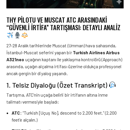
THY PİLOTU VE MUSCAT ATC ARASINDAKİ
“GÜVENLİ İRTİFA” TARTIŞMASI: DETAYLI ANALİZ
27-28 Aralık tarihlerinde Muscat (Umman) hava sahasında,
İstanbul-Muscat seferini yapan bir
Turkish Airlines Airbus
A321neo
uçağının kaptanı ile yaklaşma kontrolörü (Approach)
arasında, uçağın alçalma irtifası üzerine oldukça profesyonel
ancak gergin bir diyalog yaşandı.
1. Telsiz Diyaloğu (Özet Transkript)
Tartışma, ATC’nin uçağa belirli bir irtifanın altına inme
talimatı vermesiyle başladı:
ATC:
“Turkish [Uçuş No], descend to 2,200 feet.” (2,200
feet’e alçalın.)