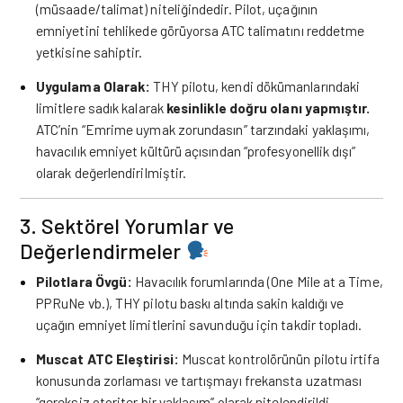
(müsaade/talimat) niteliğindedir. Pilot, uçağının
emniyetini tehlikede görüyorsa ATC talimatını reddetme
yetkisine sahiptir.
Uygulama Olarak:
THY pilotu, kendi dökümanlarındaki
limitlere sadık kalarak
kesinlikle doğru olanı yapmıştır.
ATC’nin “Emrime uymak zorundasın” tarzındaki yaklaşımı,
havacılık emniyet kültürü açısından “profesyonellik dışı”
olarak değerlendirilmiştir.
3. Sektörel Yorumlar ve
Değerlendirmeler
Pilotlara Övgü:
Havacılık forumlarında (One Mile at a Time,
PPRuNe vb.), THY pilotu baskı altında sakin kaldığı ve
uçağın emniyet limitlerini savunduğu için takdir topladı.
Muscat ATC Eleştirisi:
Muscat kontrolörünün pilotu irtifa
konusunda zorlaması ve tartışmayı frekansta uzatması
“gereksiz otoriter bir yaklaşım” olarak nitelendirildi.