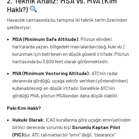
2. Teknik Analiz: MSA vs. MVA (Kim
Haklı?)
Havacılık camiasında bu tartışma iki teknik terim üzerinden
şekilleniyor:
MSA (Minimum Safe Altitude):
Pilotun elindeki
haritalarda yazan, bölgedeki manialardan (dağ, kule vb.)
korunmak için belirlenen en düşük güvenli irtifadır. Pilotun
haritasında bu 3,600 feet olarak görünmektedir.
MVA (Minimum Vectoring Altitude):
ATC’nin radar
ekranında gördüğü, uçağa vektör verirken (yönlendirirken)
kullanabileceği en düşük irtifadır. Genellikle ATC’nin
gördüğü MVA, pilotun MSA’sından daha düşük olabilir.
Peki Kim Haklı?
Hukuki Olarak:
ICAO kurallarına göre uçağın emniyetinden
birinci derecede sorumlu kişi
Sorumlu Kaptan Pilot
(PIC)
‘dur. ATC talimatları bir “emir” değil, “clearance”