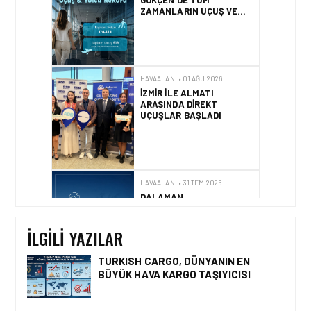
GÖKÇEN’DE TÜM
ZAMANLARIN UÇUŞ VE
YOLCU REKORU KIRILDI
HAVAALANI • 01 AĞU 2026
İZMIR ILE ALMATI
ARASINDA DIREKT
UÇUŞLAR BAŞLADI
HAVAALANI • 31 TEM 2026
DALAMAN
HAVALIMANI\’NDAN
TÜRKIYE\’DE BIR İLK
İLGILI YAZILAR
TURKISH CARGO, DÜNYANIN EN
BÜYÜK HAVA KARGO TAŞIYICISI
HAVAALANI • 05 AĞU 2026
İSTANBUL VALI