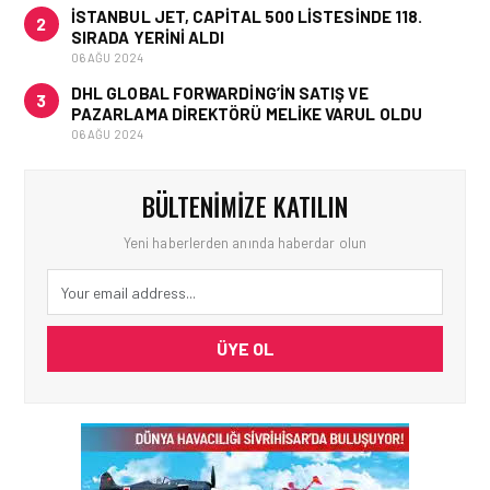
İSTANBUL JET, CAPITAL 500 LISTESINDE 118.
2
SIRADA YERINI ALDI
06 AĞU 2024
DHL GLOBAL FORWARDING’IN SATIŞ VE
3
PAZARLAMA DIREKTÖRÜ MELIKE VARUL OLDU
06 AĞU 2024
BÜLTENIMIZE KATILIN
Yeni haberlerden anında haberdar olun
ÜYE OL