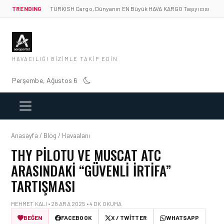
TRENDING
TURKISH Cargo, Dünyanın EN Büyük HAVA KARGO Taşıyıcısı
HAVACILIĞI BIZIMLE TAKIP EDIN
Perşembe, Ağustos 6
Anasayfa / Blog / Havaalanı
THY PILOTU VE MUSCAT ATC
ARASINDAKI “GÜVENLI İRTIFA”
TARTIŞMASI
MEHMET KALI • 28 ARA 2025 • 4 DK OKUMA
BEĞEN
FACEBOOK
X / TWITTER
WHATSAPP