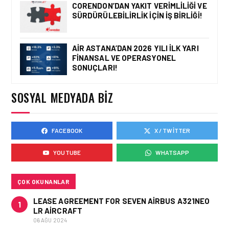
YARDIMCISI BEKIR
CORENDON’DAN YAKIT VERIMLILIĞI VE
DINKIRCI’DEN KONTROL
SÜRDÜRÜLEBILIRLIK IÇIN İŞ BIRLIĞI!
KULESI’NE ZIYARET
AIR ASTANA’DAN 2026 YILI İLK YARI
FINANSAL VE OPERASYONEL
HAVAALANI • 05 AĞU 2026
SONUÇLARI!
TASARIMDAN GERÇEĞE:
ANKARA HAVALIMANI
DEVLET KONUKEVI
SOSYAL MEDYADA BIZ
FACEBOOK
X / TWITTER
HAVAALANI • 05 AĞU 2026
ISG’NIN TERMINAL
YOUTUBE
WHATSAPP
MEMURLARINDAN CAN
KURTARAN HAMLE
ÇOK OKUNANLAR
LEASE AGREEMENT FOR SEVEN AIRBUS A321NEO
1
LR AIRCRAFT
06 AĞU 2024