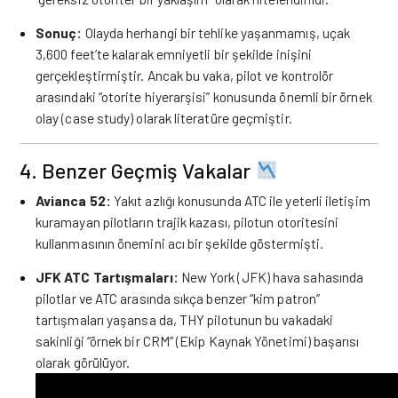
Sonuç:
Olayda herhangi bir tehlike yaşanmamış, uçak
3,600 feet’te kalarak emniyetli bir şekilde inişini
gerçekleştirmiştir. Ancak bu vaka, pilot ve kontrolör
arasındaki “otorite hiyerarşisi” konusunda önemli bir örnek
olay (case study) olarak literatüre geçmiştir.
4. Benzer Geçmiş Vakalar
Avianca 52:
Yakıt azlığı konusunda ATC ile yeterli iletişim
kuramayan pilotların trajik kazası, pilotun otoritesini
kullanmasının önemini acı bir şekilde göstermişti.
JFK ATC Tartışmaları:
New York (JFK) hava sahasında
pilotlar ve ATC arasında sıkça benzer “kim patron”
tartışmaları yaşansa da, THY pilotunun bu vakadaki
sakinliği “örnek bir CRM” (Ekip Kaynak Yönetimi) başarısı
olarak görülüyor.