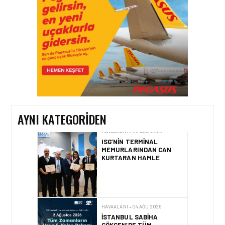
DINKIRCI’DEN KONTROL
KULESI’NE ZIYARET
HAVAALANI • 05 AĞU 2026
TASARIMDAN GERÇEĞE:
ANKARA HAVALIMANI
DEVLET KONUKEVI
AYNI KATEGORIDEN
HAVAALANI • 05 AĞU 2026
ISG’NIN TERMINAL
MEMURLARINDAN CAN
KURTARAN HAMLE
HAVAALANI • 04 AĞU 2026
İSTANBUL SABIHA