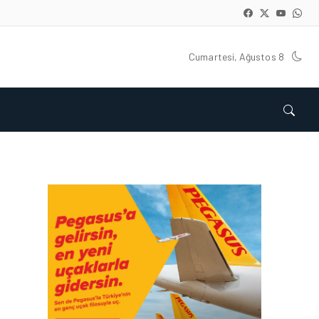
Cumartesi, Ağustos 8
HAVACILIK • 06 AĞU 2026
HITIT BILIŞIM 500’DE
SEKTÖREL YAZILIM
BIRINCISI
HAVACILIK • 05 AĞU 2026