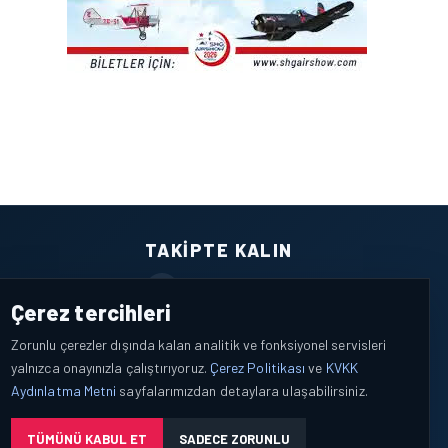
TAKIPTE KALIN
Facebook
Çerez tercihleri
X / Twitter
Zorunlu çerezler dışında kalan analitik ve fonksiyonel servisleri
yalnızca onayınızla çalıştırıyoruz.
Çerez Politikası
ve
KVKK
YouTube
Aydınlatma Metni
sayfalarımızdan detaylara ulaşabilirsiniz.
WhatsApp
TÜMÜNÜ KABUL ET
SADECE ZORUNLU