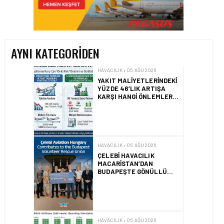
YAKIT MALIYETLERINDEKI
YÜZDE 46’LIK ARTIŞA
KARŞI HANGI ÖNLEMLER
ALINIYOR?
AYNI KATEGORIDEN
HAVACILIK • 05 AĞU 2026
ÇELEBI HAVACILIK
MACARISTAN’DAN
BUDAPEŞTE GÖNÜLLÜ
KURTARMA BIRLIĞI’NE
ANLAMLI DESTEK!
HAVACILIK • 05 AĞU 2026
AIRBUS A320NEO
UÇAKLARINDA YOLCU
BINIŞ SÜREÇLERI
SIMÜLASYONLA TEST
EDILDI!
HAVACILIK • 04 AĞU 2026