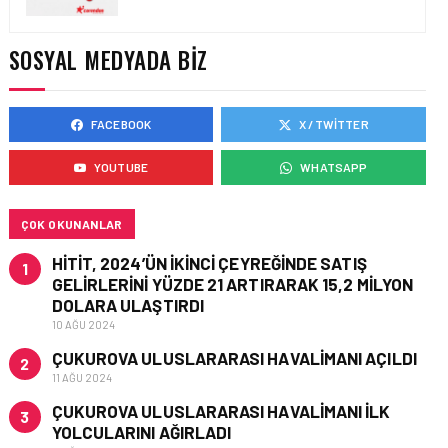
YAKIT MALIYETLERINDEKI
YÜZDE 46’LIK ARTIŞA
KARŞI HANGI ÖNLEMLER
SOSYAL MEDYADA BIZ
ALINIYOR?
FACEBOOK
X / TWITTER
HAVACILIK • 05 AĞU 2026
ÇELEBI HAVACILIK
YOUTUBE
WHATSAPP
MACARISTAN’DAN
BUDAPEŞTE GÖNÜLLÜ
KURTARMA BIRLIĞI’NE
ANLAMLI DESTEK!
ÇOK OKUNANLAR
HITIT, 2024’ÜN IKINCI ÇEYREĞINDE SATIŞ
1
GELIRLERINI YÜZDE 21 ARTIRARAK 15,2 MILYON
DOLARA ULAŞTIRDI
10 AĞU 2024
ÇUKUROVA ULUSLARARASI HAVALIMANI AÇILDI
2
11 AĞU 2024
ÇUKUROVA ULUSLARARASI HAVALIMANI İLK
3
YOLCULARINI AĞIRLADI