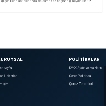
ığı şehirlerin sokaklarında dolaşmak en hoşlandığı şeydir. Bir kız
KURUMSAL
POLITIKALAR
nasayfa
KVKK Aydınlatma Metni
on Haberler
Çerez Politikası
Çerez Tercihleri
letişim