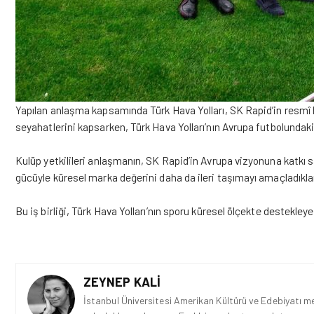
Yapılan anlaşma kapsamında Türk Hava Yolları, SK Rapid’in resmî ha
seyahatlerini kapsarken, Türk Hava Yolları’nın Avrupa futbolunda
Kulüp yetkilileri anlaşmanın, SK Rapid’in Avrupa vizyonuna katkı s
gücüyle küresel marka değerini daha da ileri taşımayı amaçladıkları
Bu iş birliği, Türk Hava Yolları’nın sporu küresel ölçekte destekle
ZEYNEP KALI
İstanbul Üniversitesi Amerikan Kültürü ve Edebiyatı mez