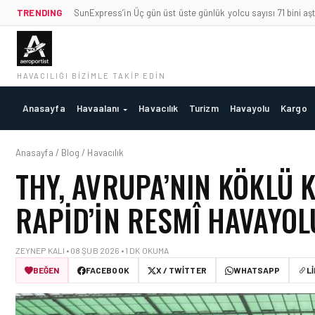
TRENDING
SunExpress’in Üç gün üst üste günlük yolcu sayısı 71 bini aşt
HAVACILIĞI BIZIMLE TAKIP EDIN
Anasayfa
Havaalanı
Havacılık
Turizm
Havayolu
Kargo
Anasayfa / Blog / Havacılık
THY, AVRUPA’NIN KÖKLÜ 
RAPID’IN RESMÎ HAVAYOL
ZEYNEP KALI • 08 ŞUB 2026 • 1 DK OKUMA
BEĞEN
FACEBOOK
X / TWITTER
WHATSAPP
L