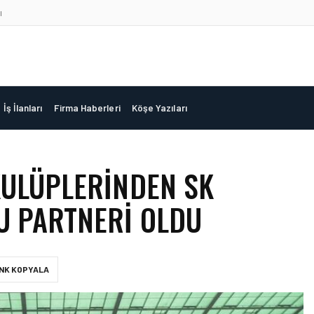
ı
İş İlanları
Firma Haberleri
Köşe Yazıları
KULÜPLERINDEN SK
U PARTNERI OLDU
INK KOPYALA