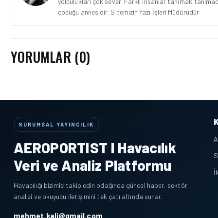
yolculukları çok sever. Farklı insanlar tanımak,tanımad
çocuğu annesidir. Sitemizin Yazı İşleri Müdürüdür
YORUMLAR (0)
KURUMSAL YAYINCILIK
A
AEROPORTIST I Havacılık
S
Veri ve Analiz Platformu
İ
Havacılığı bizimle takip edin odağında güncel haber, sektör
analizi ve okuyucu iletişimini tek çatı altında sunar.
mehmet.kali@gmail.com