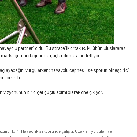
vayolu partneri oldu. Bu stratejik ortaklık, kulübün uluslararası
ki marka görünürlüğünü de güçlendirmeyi hedefliyor.
ağlayacağını vurgularken; havayolu cephesi ise sporun birleştirici
nı belirtti.
yen vizyonunun bir diğer güçlü adımı olarak
öne
çıkıyor.
unu. 15 Yıl Havacılık sektöründe çalıştı. Uçakları,yolcuları ve