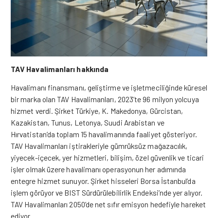
TAV Havalimanları hakkında
Havalimanı finansmanı, geliştirme ve işletmeciliğinde küresel
bir marka olan TAV Havalimanları, 2023’te 96 milyon yolcuya
hizmet verdi. Şirket Türkiye, K. Makedonya, Gürcistan,
Kazakistan, Tunus, Letonya, Suudi Arabistan ve
Hırvatistan’da toplam 15 havalimanında faaliyet gösteriyor.
TAV Havalimanları iştirakleriyle gümrüksüz mağazacılık,
yiyecek-içecek, yer hizmetleri, bilişim, özel güvenlik ve ticari
işler olmak üzere havalimanı operasyonun her adımında
entegre hizmet sunuyor. Şirket hisseleri Borsa İstanbul’da
işlem görüyor ve BIST Sürdürülebilirlik Endeksi’nde yer alıyor.
TAV Havalimanları 2050’de
net
sıfır emisyon hedefiyle hareket
ediyor.