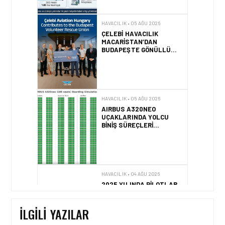
HAVACILIK • 05 AĞU 2026
ÇELEBI HAVACILIK
MACARISTAN’DAN
BUDAPEŞTE GÖNÜLLÜ
KURTARMA BIRLIĞI’NE
ANLAMLI DESTEK!
HAVACILIK • 05 AĞU 2026
AIRBUS A320NEO
UÇAKLARINDA YOLCU
BINIŞ SÜREÇLERI
SIMÜLASYONLA TEST
EDILDI!
HAVACILIK • 04 AĞU 2026
2025 YILINDA PILOTLAR
ENÇOK KUŞ ÇARPMA
OLAYINI RAPOR ETTI
İLGILI YAZILAR