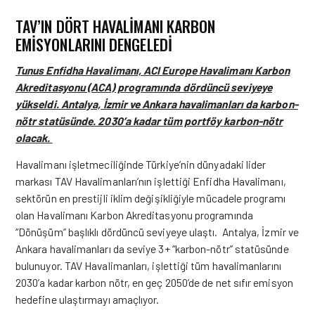
TAV’IN DÖRT HAVALIMANI KARBON
EMISYONLARINI DENGELEDI
Tunus Enfidha Havalimanı, ACI Europe Havalimanı Karbon
Akreditasyonu (ACA) programında dördüncü seviyeye
yükseldi. Antalya, İzmir ve Ankara havalimanları da karbon-
nötr statüsünde. 2030’a kadar tüm portföy karbon-nötr
olacak.
Havalimanı işletmeciliğinde Türkiye’nin dünyadaki lider
markası TAV Havalimanları’nın işlettiği Enfidha Havalimanı,
sektörün en prestijli iklim değişikliğiyle mücadele programı
olan Havalimanı Karbon Akreditasyonu programında
“Dönüşüm” başlıklı dördüncü seviyeye ulaştı. Antalya, İzmir ve
Ankara havalimanları da seviye 3+ “karbon-nötr” statüsünde
bulunuyor.
TAV Havalimanları
, işlettiği tüm havalimanlarını
2030’a kadar karbon nötr, en geç 2050’de de net sıfır emisyon
hedefine ulaştırmayı amaçlıyor.