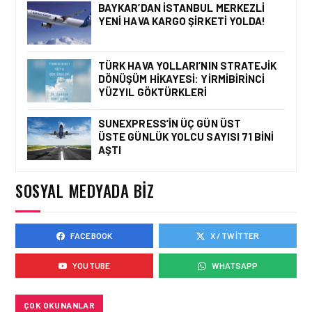
BAYKAR’DAN İSTANBUL MERKEZLI
YENI HAVA KARGO ŞIRKETI YOLDA!
HAVACILIK • 08 AĞU 2026
TÜRK HAVA YOLLARI’NIN
STRATEJIK DÖNÜŞÜM
TÜRK HAVA YOLLARI’NIN STRATEJIK
HIKAYESI: YIRMIBIRINCI
DÖNÜŞÜM HIKAYESI: YIRMIBIRINCI
YÜZYIL GÖKTÜRKLERI
YÜZYIL GÖKTÜRKLERI
SUNEXPRESS’IN ÜÇ GÜN ÜST
ÜSTE GÜNLÜK YOLCU SAYISI 71 BINI
HAVACILIK • 06 AĞU 2026
AŞTI
HITIT BILIŞIM 500’DE
SEKTÖREL YAZILIM
BIRINCISI
SOSYAL MEDYADA BIZ
FACEBOOK
X / TWITTER
HAVACILIK • 05 AĞU 2026
YAKIT MALIYETLERINDEKI
YOUTUBE
WHATSAPP
YÜZDE 46’LIK ARTIŞA
KARŞI HANGI ÖNLEMLER
ALINIYOR?
ÇOK OKUNANLAR