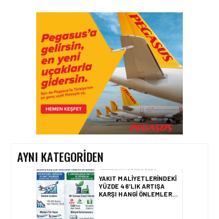
HAVACILIK • 08 AĞU 2026
TÜRK HAVA YOLLARI’NIN
STRATEJIK DÖNÜŞÜM
HIKAYESI: YIRMIBIRINCI
YÜZYIL GÖKTÜRKLERI
HAVACILIK • 06 AĞU 2026
HITIT BILIŞIM 500’DE
SEKTÖREL YAZILIM
BIRINCISI
AYNI KATEGORIDEN
HAVACILIK • 05 AĞU 2026
YAKIT MALIYETLERINDEKI
YÜZDE 46’LIK ARTIŞA
KARŞI HANGI ÖNLEMLER
ALINIYOR?