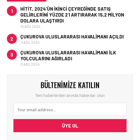
HITIT, 2024’ÜN IKINCI ÇEYREĞINDE SATIŞ
1
GELIRLERINI YÜZDE 21 ARTIRARAK 15,2 MILYON
DOLARA ULAŞTIRDI
10 AĞU 2024
ÇUKUROVA ULUSLARARASI HAVALIMANI AÇILDI
2
11 AĞU 2024
ÇUKUROVA ULUSLARARASI HAVALIMANI İLK
3
YOLCULARINI AĞIRLADI
11 AĞU 2024
BÜLTENIMIZE KATILIN
Yeni haberlerden anında haberdar olun
ÜYE OL