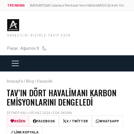
TRENDING
BAYKAR’DAN İstanbul Merkezli Yeni HAVA KARGO Şirketi Yolda!
HAVACILIĞI BIZIMLE TAKIP EDIN
Pazar, Ağustos 9
Anasayfa / Blog / Havacılık
TAV’IN DÖRT HAVALIMANI KARBON
EMISYONLARINI DENGELEDI
ZEYNEP KALI • 05 HAZ 2024 • 3 DK OKUMA
BEĞEN
FACEBOOK
X / TWITTER
WHATSAPP
LINK KOPYALA