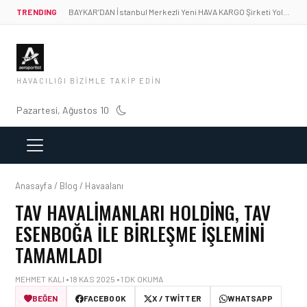
TRENDING
BAYKAR’DAN İstanbul Merkezli Yeni HAVA KARGO Şirketi Yolda!
HAVACILIĞI BIZIMLE TAKIP EDIN
Pazartesi, Ağustos 10
Anasayfa / Blog / Havaalanı
TAV HAVALIMANLARI HOLDING, TAV
ESENBOĞA ILE BIRLEŞME İŞLEMINI
TAMAMLADI
MEHMET KALI • 18 KAS 2025 • 1 DK OKUMA
BEĞEN
FACEBOOK
X / TWITTER
WHATSAPP