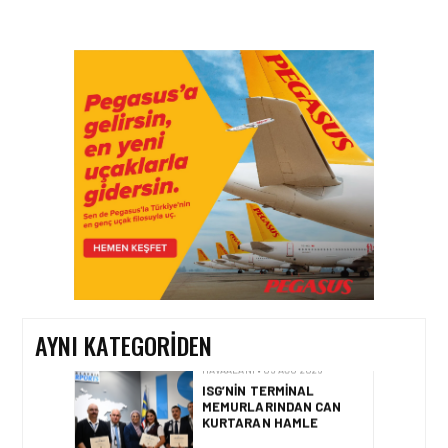
HAVAALANI • 05 AĞU 2026
İSTANBUL VALI
YARDIMCISI BEKIR
DINKIRCI’DEN KONTROL
KULESI’NE ZIYARET
HAVAALANI • 05 AĞU 2026
TASARIMDAN GERÇEĞE:
ANKARA HAVALIMANI
DEVLET KONUKEVI
AYNI KATEGORIDEN
HAVAALANI • 05 AĞU 2026
ISG’NIN TERMINAL
MEMURLARINDAN CAN
KURTARAN HAMLE