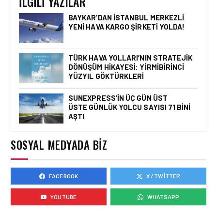
İLGILI YAZILAR
BAYKAR’DAN İSTANBUL MERKEZLI
YENI HAVA KARGO ŞIRKETI YOLDA!
HAVAALANI • 05 AĞU 2026
İSTANBUL VALI
YARDIMCISI BEKIR
TÜRK HAVA YOLLARI’NIN STRATEJIK
DINKIRCI’DEN KONTROL
DÖNÜŞÜM HIKAYESI: YIRMIBIRINCI
KULESI’NE ZIYARET
YÜZYIL GÖKTÜRKLERI
SUNEXPRESS’IN ÜÇ GÜN ÜST
ÜSTE GÜNLÜK YOLCU SAYISI 71 BINI
HAVAALANI • 05 AĞU 2026
AŞTI
TASARIMDAN GERÇEĞE:
ANKARA HAVALIMANI
DEVLET KONUKEVI
SOSYAL MEDYADA BIZ
FACEBOOK
X / TWITTER
HAVAALANI • 05 AĞU 2026
ISG’NIN TERMINAL
YOUTUBE
WHATSAPP
MEMURLARINDAN CAN
KURTARAN HAMLE