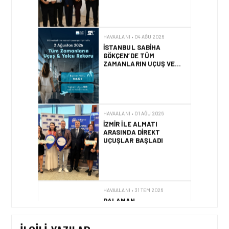
HAVAALANI • 04 AĞU 2026
İSTANBUL SABIHA
GÖKÇEN’DE TÜM
ZAMANLARIN UÇUŞ VE
YOLCU REKORU KIRILDI
HAVAALANI • 01 AĞU 2026
İZMIR ILE ALMATI
ARASINDA DIREKT
UÇUŞLAR BAŞLADI
HAVAALANI • 31 TEM 2026
DALAMAN
HAVALIMANI\’NDAN
TÜRKIYE\’DE BIR İLK