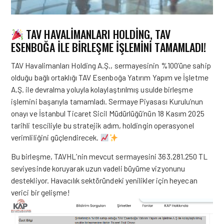
TAV HAVALİMANLARI HOLDİNG, TAV
ESENBOĞA İLE BİRLEŞME İŞLEMİNİ TAMAMLADI!
TAV Havalimanları Holding A.Ş., sermayesinin %100’üne sahip
olduğu bağlı ortaklığı TAV Esenboğa Yatırım Yapım ve İşletme
A.Ş. ile devralma yoluyla kolaylaştırılmış usulde birleşme
işlemini başarıyla tamamladı. Sermaye Piyasası Kurulu’nun
onayı ve İstanbul Ticaret Sicil Müdürlüğü’nün 18 Kasım 2025
tarihli tesciliyle bu stratejik adım, holdingin operasyonel
verimliliğini güçlendirecek.
Bu birleşme, TAVHL’nin mevcut sermayesini 363.281.250 TL
seviyesinde koruyarak uzun vadeli büyüme vizyonunu
destekliyor. Havacılık sektöründeki yenilikler için heyecan
verici bir gelişme!