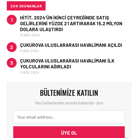
ÇOK OKUNANLAR
HITIT, 2024’ÜN IKINCI ÇEYREĞINDE SATIŞ
1
GELIRLERINI YÜZDE 21 ARTIRARAK 15,2 MILYON
DOLARA ULAŞTIRDI
10 AĞU 2024
ÇUKUROVA ULUSLARARASI HAVALIMANI AÇILDI
2
11 AĞU 2024
ÇUKUROVA ULUSLARARASI HAVALIMANI İLK
3
YOLCULARINI AĞIRLADI
11 AĞU 2024
BÜLTENIMIZE KATILIN
Yeni haberlerden anında haberdar olun
ÜYE OL