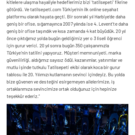
kitlelere ulaşma hayaliyle hedeflerimiz bizi ‘tatilsepeti’ fikrine
götürdü. Ve tatilsepeti.com Türkiye’nin ilk online seyahat
platformu olarak hayata geçti. Bir sonraki yıl Harbiye’de daha
geniş bir ofise, sığamayınca 2007 yılında ise 4. Levent’te daha
geniş bir ofise taşındık ve kısa zamanda 4 kat büyüdük. 20 yıl
önce çıktığımız yolda bugün geldiğimiz yer o 3 liseli öğrenci
için gurur verici. 20 yıl sonra bugün 350 çalışanımızla
Türkiye’nin tatilini yapıyoruz. Müşteri memnuniyeti, marka
güvenilirliği, aldığımız sayısız ödül, kazanımlar, yatırımlar ve
mutlu işinde tutkulu Tatilsepeti ekibi olarak koca bir gurur
tablosu ile 20. Yılımızı kutlamanın sevinci içindeyiz. Bu yolda
bize güvenen ve desteğini esirgemeyen ailelerimize, iş
ortaklarımıza sevincimize ortak olduğunuz için hepinize
teşekkür ederiz.’’