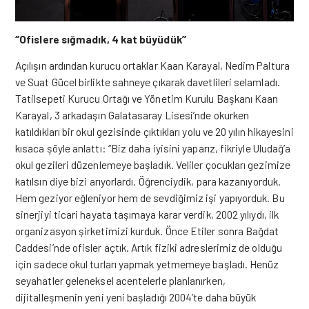
‘’Ofislere sığmadık, 4 kat büyüdük’’
Açılışın ardından kurucu ortaklar Kaan Karayal, Nedim Paltura
ve Suat Gücel birlikte sahneye çıkarak davetlileri selamladı.
Tatilsepeti Kurucu Ortağı ve Yönetim Kurulu Başkanı Kaan
Karayal, 3 arkadaşın Galatasaray Lisesi’nde okurken
katıldıkları bir okul gezisinde çıktıkları yolu ve 20 yılın hikayesini
kısaca şöyle anlattı: ‘’Biz daha iyisini yaparız, fikriyle Uludağ’a
okul gezileri düzenlemeye başladık. Veliler çocukları gezimize
katılsın diye bizi arıyorlardı. Öğrenciydik, para kazanıyorduk.
Hem geziyor eğleniyor hem de sevdiğimiz işi yapıyorduk. Bu
sinerjiyi ticari hayata taşımaya karar verdik, 2002 yılıydı, ilk
organizasyon şirketimizi kurduk. Önce Etiler sonra Bağdat
Caddesi’nde ofisler açtık. Artık fiziki adreslerimiz de olduğu
için sadece okul turları yapmak yetmemeye başladı. Henüz
seyahatler geleneksel acentelerle planlanırken,
dijitalleşmenin yeni yeni başladığı 2004’te daha büyük