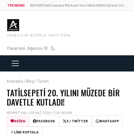
TRENDING
BAYKAR’DAN İstanbul Merkezli Yeni HAVA KARGO Şirketi Yolda!
HAVACILIĞI BIZIMLE TAKIP EDIN
Pazartesi, Ağustos 10
Anasayfa / Blog / Turizm
TATILSEPETI 20. YILINI MÜZEDE BIR
DAVETLE KUTLADI!
MEHMET KALI • 03 HAZ 2024 • 7 DK OKUMA
BEĞEN
FACEBOOK
X / TWITTER
WHATSAPP
LINK KOPYALA