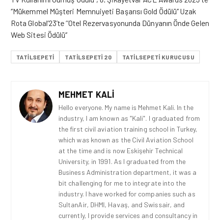
‘’Mükemmel Müşteri Memnuiyeti Başarısı Gold Ödülü’’ Uzak
Rota Global’23’te ‘’Otel Rezervasyonunda Dünyanın Önde Gelen
Web Sitesi Ödülü’’
TATILSEPETI
TATILSEPETI 20
TATILSEPETI KURUCUSU
MEHMET KALI
Hello everyone. My name is Mehmet Kali. In the
industry, I am known as "Kali". I graduated from
the first civil aviation training school in Turkey,
which was known as the Civil Aviation School
at the time and is now Eskişehir Technical
University, in 1991. As I graduated from the
Business Administration department, it was a
bit challenging for me to integrate into the
industry. I have worked for companies such as
SultanAir, DHMI, Havaş, and Swissair, and
currently, I provide services and consultancy in