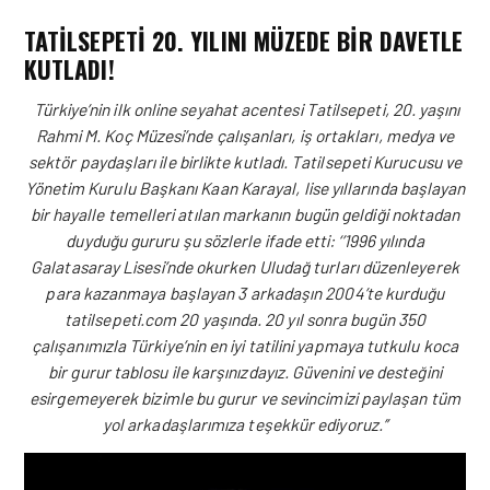
TATILSEPETI 20. YILINI MÜZEDE BIR DAVETLE
KUTLADI!
Türkiye’nin ilk online seyahat acentesi Tatilsepeti, 20. yaşını
Rahmi M. Koç Müzesi’nde çalışanları, iş ortakları, medya ve
sektör paydaşları ile birlikte kutladı. Tatilsepeti Kurucusu ve
Yönetim Kurulu Başkanı Kaan Karayal, lise yıllarında başlayan
bir hayalle temelleri atılan markanın bugün geldiği noktadan
duyduğu gururu şu sözlerle ifade etti: ‘’1996 yılında
Galatasaray Lisesi’nde okurken Uludağ turları düzenleyerek
para kazanmaya başlayan 3 arkadaşın 2004’te kurduğu
tatilsepeti.com 20 yaşında. 20 yıl sonra bugün 350
çalışanımızla Türkiye’nin en iyi tatilini yapmaya tutkulu koca
bir gurur tablosu ile karşınızdayız. Güvenini ve desteğini
esirgemeyerek bizimle bu gurur ve sevincimizi paylaşan tüm
yol arkadaşlarımıza teşekkür ediyoruz.’’