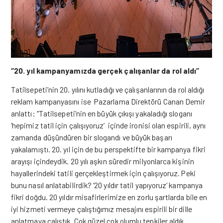
‘’20. yıl kampanyamızda gerçek çalışanlar da rol aldı’’
Tatilsepeti’nin 20. yılını kutladığı ve çalışanlarının da rol aldığı
reklam kampanyasını ise Pazarlama Direktörü Canan Demir
anlattı: ‘’Tatilsepeti’nin en büyük çıkışı yakaladığı sloganı
‘hepimiz tatil için çalışıyoruz’ içinde ironisi olan espirili, aynı
zamanda düşündüren bir slogandı ve büyük başarı
yakalamıştı. 20. yıl için de bu perspektifte bir kampanya fikri
arayışı içindeydik. 20 yılı aşkın süredir milyonlarca kişinin
hayallerindeki tatili gerçekleştirmek için çalışıyoruz. Peki
bunu nasıl anlatabilirdik? ‘20 yıldır tatil yapıyoruz’ kampanya
fikri doğdu. 20 yıldır misafirlerimize en zorlu şartlarda bile en
iyi hizmeti vermeye çalıştığımız mesajını espirili bir dille
anlatmaya çalıştık. Çok güzel çok olumlu tepkiler aldık.