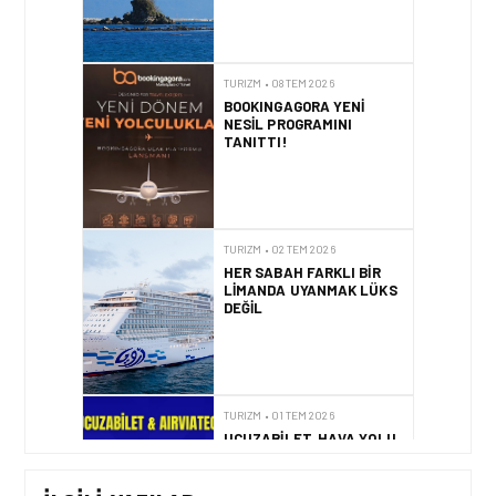
TURIZM • 08 TEM 2026
BOOKINGAGORA YENI
NESIL PROGRAMINI
TANITTI!
TURIZM • 02 TEM 2026
HER SABAH FARKLI BIR
LIMANDA UYANMAK LÜKS
DEĞIL
TURIZM • 01 TEM 2026
UCUZABILET, HAVA YOLU
İÇERIK ALTYAPISINDA
AIRVIATECH’I TERCIH ETTI