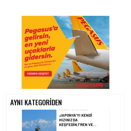
TURIZM • 24 TEM 2026
AIRVIATECH VE WINGIE
ENUYGUN GROUP’TAN
SEYAHAT
TEKNOLOJILERINDE GÜÇ
BIRLIĞI
TURIZM • 24 TEM 2026
ENUYGUN.COM’DAN YAZ
ROTASI: TÜRKIYE’NIN EN
POPÜLER PLAJLARI
AYNI KATEGORIDEN
TURIZM • 18 TEM 2026
JAPONYA’YI KENDI
HIZINIZDA
KEŞFEDIN,TREN VE
OTOBÜSLE YENI BIR
GÜZERGÂH