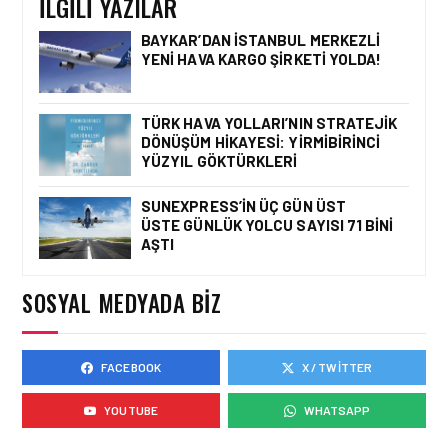
İLGILI YAZILAR
BAYKAR’DAN İSTANBUL MERKEZLI
TURIZM • 24 TEM 2026
YENI HAVA KARGO ŞIRKETI YOLDA!
AIRVIATECH VE WINGIE
ENUYGUN GROUP’TAN
SEYAHAT
TÜRK HAVA YOLLARI’NIN STRATEJIK
TEKNOLOJILERINDE GÜÇ
BIRLIĞI
DÖNÜŞÜM HIKAYESI: YIRMIBIRINCI
YÜZYIL GÖKTÜRKLERI
SUNEXPRESS’IN ÜÇ GÜN ÜST
TURIZM • 24 TEM 2026
ÜSTE GÜNLÜK YOLCU SAYISI 71 BINI
ENUYGUN.COM’DAN YAZ
ROTASI: TÜRKIYE’NIN EN
AŞTI
POPÜLER PLAJLARI
SOSYAL MEDYADA BIZ
TURIZM • 18 TEM 2026
FACEBOOK
X / TWITTER
JAPONYA’YI KENDI
HIZINIZDA
KEŞFEDIN,TREN VE
YOUTUBE
WHATSAPP
OTOBÜSLE YENI BIR
GÜZERGÂH