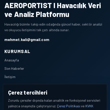
AEROPORTIST I Havacılık Veri
ve Analiz Platformu
Havacılığı bizimle takip edin odağında güncel haber, sektör analizi
ve okuyucu iletişimini tek çatı altında sunar.
mehmet.kali@gmail.com
KURUMSAL
Anasayfa
Son Haberler
İletişim
POLITIKALAR
Çerez tercihleri
KVKK Aydınlatma Metni
Zorunlu çerezler dışında kalan analitik ve fonksiyonel servisleri
Çerez Politikası
yalnızca onayınızla çalıştırıyoruz.
Çerez Politikası
ve
KVKK