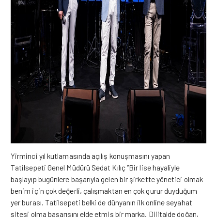
Yirminci yıl kutlamasında açılış konuşmasını yapan
Tatilsepeti Genel Müdürü Sedat Kılıç ‘’Bir lise hayaliyle
başlayıp bugünlere başarıyla gelen bir şirkette yönetici olmak
benim için çok değerli, çalışmaktan en çok gurur duyduğum
yer burası. Tatilsepeti belki de dünyanın ilk online seyahat
sitesi olma başarısını elde etmiş bir marka. Dijitalde doğan,