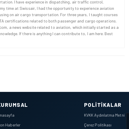
ation. I have experience in dispatching, air traffic control,
 my time at Swissair, I had the opportunity to experience aviation
cusing on air cargo transportation. For three years, I taught courses
d IATA certifications related to both passenger and cargo operations.
om, a news website related to aviation, which initially started as a
nowledge. If there is anything I can contribute to, I am here. Best
KURUMSAL
POLITIKALAR
nasayfa
KVKK Aydınlatma Metni
on Haberler
Çerez Politikası