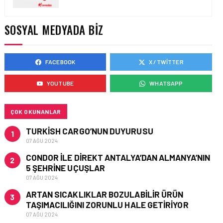
AIR ASTANA’DAN 2026
YILI İLK YARI FINANSAL
VE OPERASYONEL
SOSYAL MEDYADA BIZ
SONUÇLARI!
FACEBOOK
X / TWITTER
HAVAYOLU • 05 AĞU 2026
AJET’IN SABIHA
YOUTUBE
WHATSAPP
GÖKÇEN’DEKI PAZAR PAYI
ARTIŞI FINANSAL
SONUÇLARI NASIL
ETKILEDI?
ÇOK OKUNANLAR
TURKISH CARGO’NUN DUYURUSU
1
07 AĞU 2024
CONDOR ILE DIREKT ANTALYA’DAN ALMANYA’NIN
2
5 ŞEHRINE UÇUŞLAR
07 AĞU 2024
ARTAN SICAKLIKLAR BOZULABILIR ÜRÜN
3
TAŞIMACILIĞINI ZORUNLU HALE GETIRIYOR
07 AĞU 2024