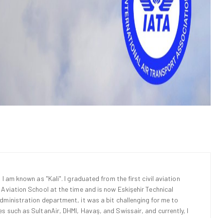
 I am known as "Kali". I graduated from the first civil aviation
l Aviation School at the time and is now Eskişehir Technical
Administration department, it was a bit challenging for me to
es such as SultanAir, DHMI, Havaş, and Swissair, and currently, I