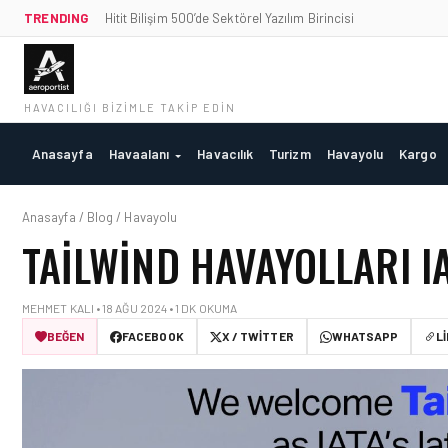
TRENDING
Hitit Bilişim 500’de Sektörel Yazılım Birincisi
HAVACILIĞI BIZIMLE TAKIP EDIN
Anasayfa
Havaalanı
Havacılık
Turizm
Havayolu
Kargo
Anasayfa / Blog / Havayolu
TAILWIND HAVAYOLLARI IA
MEHMET KALI • 18 AĞU 2024 • 1 DK OKUMA
BEĞEN
FACEBOOK
X / TWITTER
WHATSAPP
L