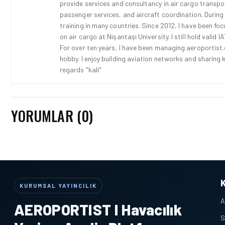
provide services and consultancy in air cargo transport
passenger services, and aircraft coordination. During
training in many countries. Since 2012, I have been fo
on air cargo at Nişantaşı University. I still hold vali
For over ten years, I have been managing aeroportist.c
hobby. I enjoy building aviation networks and sharing k
regards "kali"
YORUMLAR (0)
KURUMSAL YAYINCILIK
A
AEROPORTIST I Havacılık
S