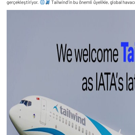
gerçekleştiriyor.
Tailwind’in bu önemli üyelikle, global havacı