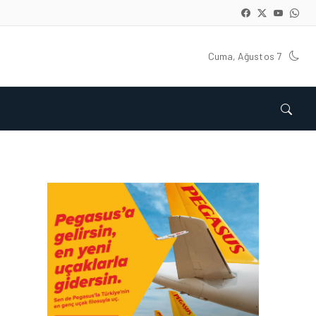
Cuma, Ağustos 7
HAVAYOLU • 05 AĞU 2026
CORENDON’DAN YAKIT
VERIMLILIĞI VE
SÜRDÜRÜLEBILIRLIK IÇIN
İŞ BIRLIĞI!
HAVAYOLU • 05 AĞU 2026