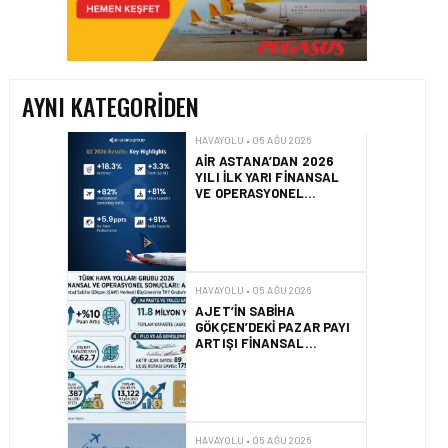
AIR ASTANA’DAN 2026
YILI İLK YARI FINANSAL
VE OPERASYONEL
SONUÇLARI!
AYNI KATEGORIDEN
HAVAYOLU • 05 AĞU 2026
AJET’IN SABIHA
GÖKÇEN’DEKI PAZAR PAYI
ARTIŞI FINANSAL
SONUÇLARI NASIL
ETKILEDI?
HAVAYOLU • 05 AĞU 2026
SUNEXPRESS’TEN YENI
KARIYER WEB SITESI VE
DIJITAL İŞE ALIM
PLATFORMU!
HAVAYOLU • 05 AĞU 2026