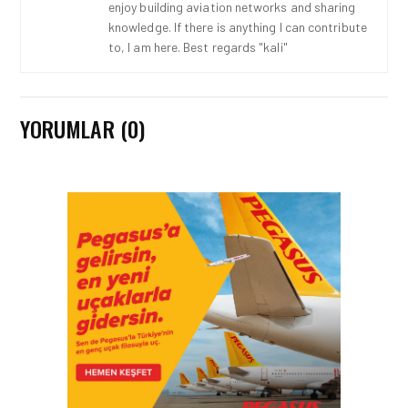
enjoy building aviation networks and sharing
knowledge. If there is anything I can contribute
to, I am here. Best regards "kali"
YORUMLAR (0)
HAVAYOLU • 07 AĞU 2026
SUNEXPRESS’IN ÜÇ GÜN
ÜST ÜSTE GÜNLÜK
YOLCU SAYISI 71 BINI AŞTI
HAVAYOLU • 05 AĞU 2026
CORENDON’DAN YAKIT
VERIMLILIĞI VE
SÜRDÜRÜLEBILIRLIK IÇIN