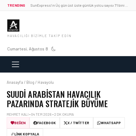
TRENDING
SunExpress’in Üç gün üst üste günlük yolcu sayısı 71 bini aştı
HAVACILIĞI BIZIMLE TAKIP EDIN
Cumartesi, Ağustos 8
Anasayfa / Blog / Havayolu
SUUDI ARABISTAN HAVACILIK
PAZARINDA STRATEJIK BÜYÜME
MEHMET KALI • 04 TEM 2026 • 2 DK OKUMA
BEĞEN
FACEBOOK
X / TWITTER
WHATSAPP
LINK KOPYALA