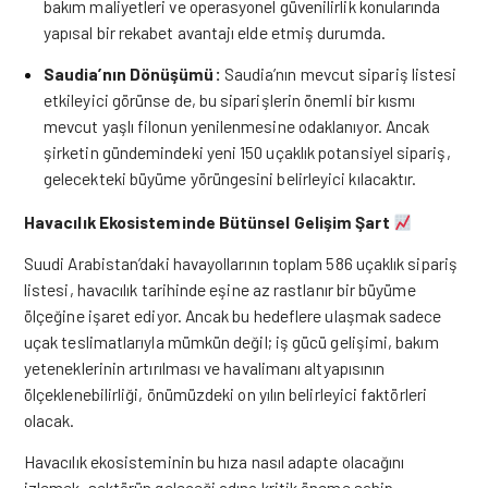
bakım maliyetleri ve operasyonel güvenilirlik konularında
yapısal bir rekabet avantajı elde etmiş durumda.
Saudia’nın Dönüşümü:
Saudia’nın mevcut sipariş listesi
etkileyici görünse de, bu siparişlerin önemli bir kısmı
mevcut yaşlı filonun yenilenmesine odaklanıyor. Ancak
şirketin gündemindeki yeni 150 uçaklık potansiyel sipariş,
gelecekteki büyüme yörüngesini belirleyici kılacaktır.
Havacılık Ekosisteminde Bütünsel Gelişim Şart
Suudi Arabistan’daki havayollarının toplam 586 uçaklık sipariş
listesi, havacılık tarihinde eşine az rastlanır bir büyüme
ölçeğine işaret ediyor. Ancak bu hedeflere ulaşmak sadece
uçak teslimatlarıyla mümkün değil; iş gücü gelişimi, bakım
yeteneklerinin artırılması ve havalimanı altyapısının
ölçeklenebilirliği, önümüzdeki on yılın belirleyici faktörleri
olacak.
Havacılık ekosisteminin bu hıza nasıl adapte olacağını
izlemek, sektörün geleceği adına kritik öneme sahip.