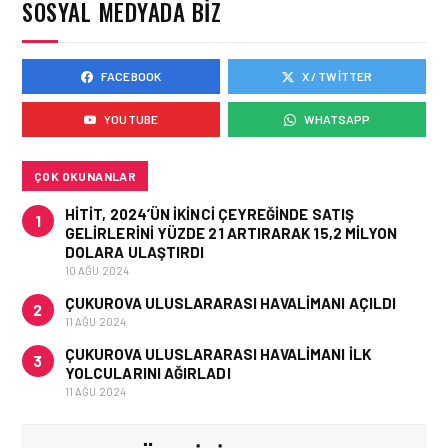
SOSYAL MEDYADA BIZ
İŞ BIRLIĞI!
FACEBOOK
X / TWITTER
HAVAYOLU • 05 AĞU 2026
AIR ASTANA’DAN 2026
YOUTUBE
WHATSAPP
YILI İLK YARI FINANSAL
VE OPERASYONEL
SONUÇLARI!
ÇOK OKUNANLAR
HITIT, 2024’ÜN IKINCI ÇEYREĞINDE SATIŞ
1
GELIRLERINI YÜZDE 21 ARTIRARAK 15,2 MILYON
DOLARA ULAŞTIRDI
10 AĞU 2024
ÇUKUROVA ULUSLARARASI HAVALIMANI AÇILDI
2
11 AĞU 2024
ÇUKUROVA ULUSLARARASI HAVALIMANI İLK
3
YOLCULARINI AĞIRLADI
11 AĞU 2024