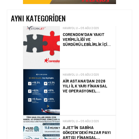
İŞ BIRLIĞI!
AYNI KATEGORIDEN
HAVAYOLU • 05 AĞU 2026
AIR ASTANA’DAN 2026
YILI İLK YARI FINANSAL
VE OPERASYONEL
SONUÇLARI!
HAVAYOLU • 05 AĞU 2026
AJET’IN SABIHA
GÖKÇEN’DEKI PAZAR PAYI
ARTIŞI FINANSAL
SONUÇLARI NASIL
ETKILEDI?
HAVAYOLU • 05 AĞU 2026
SUNEXPRESS’TEN YENI
KARIYER WEB SITESI VE
DIJITAL İŞE ALIM