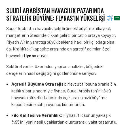
SUUDİ ARABİSTAN HAVACILIK PAZARINDA
STRATEJİK BÜYÜME: FLYNAS’IN YÜKSELİŞİ
Suudi Arabistan havacılık sektöründeki büyüme hikayesi,
manşetlerin ötesinde dikkat çekici bir tablo ortaya koyuyor.
Riyadh Air’in yarattığı büyük beklenti haklı bir ilgi odağı olsa
da, Krallık’taki kapasite artışında en agresif adımları özel
havayolu
flynas
atıyor.
Sektörel veriler üzerinden yapılan analizler, bölgedeki
dengelerin nasıl değiştiğini gözler önüne seriyor:
Agresif Büyüme Stratejisi:
Mevcut filosuna oranla 3,4
katlık sipariş hacmiyle flynas, Suudi Arabistan’ın köklü
havayolu şirketleri arasında açık ara en hızlı büyüme
kapasitesine sahip oyuncu konumunda.
Filo Kalitesi ve Verimlilik:
Flynas, filosunun yaklaşık
%95’ini yeni nesil uçaklardan oluşturarak; yakıt tasarrufu,