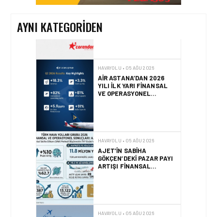
AYNI KATEGORIDEN
HAVAYOLU • 05 AĞU 2026
AIR ASTANA’DAN 2026
YILI İLK YARI FINANSAL
VE OPERASYONEL
SONUÇLARI!
HAVAYOLU • 05 AĞU 2026
AJET’IN SABIHA
GÖKÇEN’DEKI PAZAR PAYI
ARTIŞI FINANSAL
SONUÇLARI NASIL
ETKILEDI?
HAVAYOLU • 05 AĞU 2026
SUNEXPRESS’TEN YENI
KARIYER WEB SITESI VE
DIJITAL İŞE ALIM