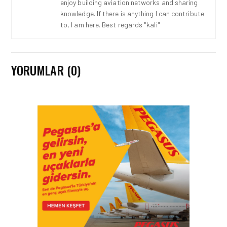
enjoy building aviation networks and sharing
knowledge. If there is anything I can contribute
to, I am here. Best regards "kali"
YORUMLAR (0)
HAVAYOLU • 07 AĞU 2026
SUNEXPRESS’IN ÜÇ GÜN
ÜST ÜSTE GÜNLÜK
YOLCU SAYISI 71 BINI AŞTI
HAVAYOLU • 05 AĞU 2026
CORENDON’DAN YAKIT
VERIMLILIĞI VE
SÜRDÜRÜLEBILIRLIK IÇIN
İŞ BIRLIĞI!