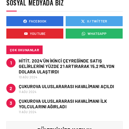
SOSYAL MEDYADA BIZ
İŞ BIRLIĞI!
FACEBOOK
X / TWITTER
HAVAYOLU • 05 AĞU 2026
AIR ASTANA’DAN 2026
YOUTUBE
WHATSAPP
YILI İLK YARI FINANSAL
VE OPERASYONEL
SONUÇLARI!
ÇOK OKUNANLAR
HITIT, 2024’ÜN IKINCI ÇEYREĞINDE SATIŞ
1
GELIRLERINI YÜZDE 21 ARTIRARAK 15,2 MILYON
DOLARA ULAŞTIRDI
10 AĞU 2024
ÇUKUROVA ULUSLARARASI HAVALIMANI AÇILDI
2
11 AĞU 2024
ÇUKUROVA ULUSLARARASI HAVALIMANI İLK
3
YOLCULARINI AĞIRLADI
11 AĞU 2024