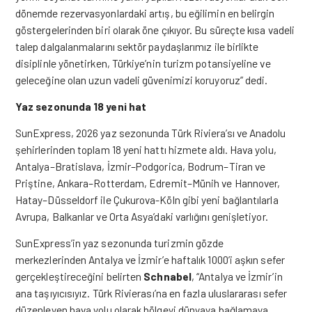
dönemde rezervasyonlardaki artış, bu eğilimin en belirgin
göstergelerinden biri olarak öne çıkıyor. Bu süreçte kısa vadeli
talep dalgalanmalarını sektör paydaşlarımız ile birlikte
disiplinle yönetirken, Türkiye’nin turizm potansiyeline ve
geleceğine olan uzun vadeli güvenimizi koruyoruz” dedi.
Yaz sezonunda 18 yeni hat
SunExpress, 2026 yaz sezonunda Türk Riviera’sı ve Anadolu
şehirlerinden toplam 18 yeni hattı hizmete aldı. Hava yolu,
Antalya–Bratislava, İzmir–Podgorica, Bodrum–Tiran ve
Priştine, Ankara–Rotterdam, Edremit–Münih ve Hannover,
Hatay–Düsseldorf ile Çukurova-Köln gibi yeni bağlantılarla
Avrupa, Balkanlar ve Orta Asya’daki varlığını genişletiyor.
SunExpress’in yaz sezonunda turizmin gözde
merkezlerinden Antalya ve İzmir’e haftalık 1000’i aşkın sefer
gerçekleştireceğini belirten
Schnabel
, “Antalya ve İzmir’in
ana taşıyıcısıyız. Türk Rivierası’na en fazla uluslararası sefer
düzenleyen hava yolu olarak bölgeyi dünyaya bağlamaya