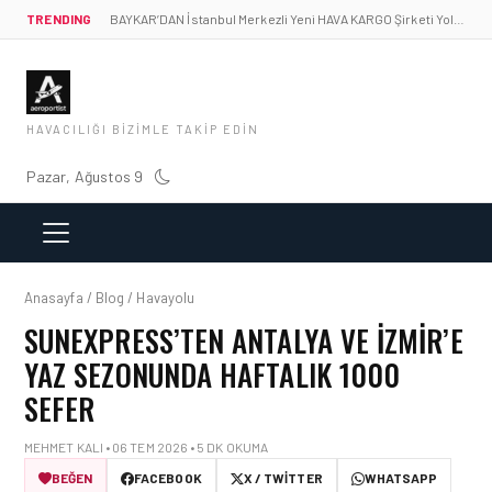
TRENDING
BAYKAR’DAN İstanbul Merkezli Yeni HAVA KARGO Şirketi Yolda!
HAVACILIĞI BIZIMLE TAKIP EDIN
Pazar, Ağustos 9
Anasayfa / Blog / Havayolu
SUNEXPRESS’TEN ANTALYA VE İZMIR’E
YAZ SEZONUNDA HAFTALIK 1000
SEFER
MEHMET KALI • 06 TEM 2026 • 5 DK OKUMA
BEĞEN
FACEBOOK
X / TWITTER
WHATSAPP