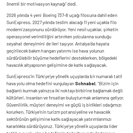
önemli bir motivasyon kaynağı” dedi.
2026 yılında 4 yeni Boeing 737-8 uçağı filosuna dahil eden
SunExpress, 2027 yılında teslim alacağı 11 yeni uçakla filo
modernizasyonunu sürdürüyor. Yeni nesil uçaklar, şirketin
operasyonel verimliliğini artırırken yolcularına sunduğu
seyahat deneyimini de ileri taşıyor. Antalya’da hayata
geçirilecek bakım hangarı yatırımı ise hava yolunun
sürdürülebilir büyüme hedeflerini desteklerken, bölgedeki
havacılık altyapısının gelişimine de katkı sağlayacak.
SunExpress’in Türkiye’ye yönelik uçuşlarda bir numaralı tatil
hava yolu olma hedefini vurgulayan
Schnabel
, “Bizim için
bağlantı kurmak yalnızca iki noktayı birbirine bağlamak değil;
kültürleri, insanları ve fırsatları buluşturmak anlamına geliyor.
Güvenilirlik, müşteri deneyimi ve güçlü iş birlikleri odağımızı
korurken, Türkiye’nin turizm potansiyeline ve havacılık
sektörünün gelişimine katkı sağlayacak yatırımlarımızı
kararlılıkla sürdürüyoruz. Türkiye’ye yönelik uçuşlarda lider