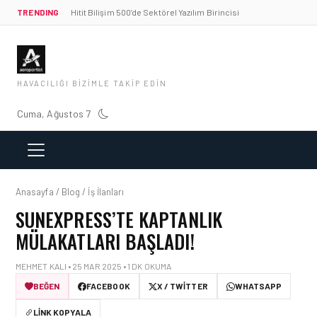
TRENDING
Hitit Bilişim 500’de Sektörel Yazılım Birincisi
HAVACILIĞI BIZIMLE TAKIP EDIN
Cuma, Ağustos 7
Anasayfa / Blog / İş İlanları
SUNEXPRESS’TE KAPTANLIK
MÜLAKATLARI BAŞLADI!
MEHMET KALI • 25 MAR 2025 • 1 DK OKUMA
BEĞEN
FACEBOOK
X / TWITTER
WHATSAPP
LINK KOPYALA