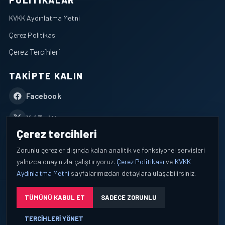
POLITIKALAR
KVKK Aydınlatma Metni
Çerez Politikası
Çerez Tercihleri
TAKIPTE KALIN
Facebook
X / Twitter
Çerez tercihleri
YouTube
Zorunlu çerezler dışında kalan analitik ve fonksiyonel servisleri
yalnızca onayınızla çalıştırıyoruz.
Çerez Politikası
ve
KVKK
WhatsApp
Aydınlatma Metni
sayfalarımızdan detaylara ulaşabilirsiniz.
© 2026 AEROPORTIST I Havacılık Veri ve Analiz Platformu. Tüm
TÜMÜNÜ KABUL ET
SADECE ZORUNLU
hakları saklıdır.
TERCIHLERI YÖNET
Okuyucu verileri yalnızca açık bilgilendirme ve tercih yönetimi