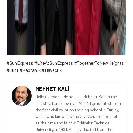
#SunExpress #LifeAtSunExpress #TogetherToNewHeights
#Pilot #Kaptanlık #Havacılık
MEHMET KALI
Hello everyone. My name is Mehmet Kali. In the
industry, I am known as "Kali". I graduated from
the first civil aviation training school in Turkey,
which was known as the Civil Aviation School
at the time and is now Eskişehir Technical
University, in 1991. As I graduated from the