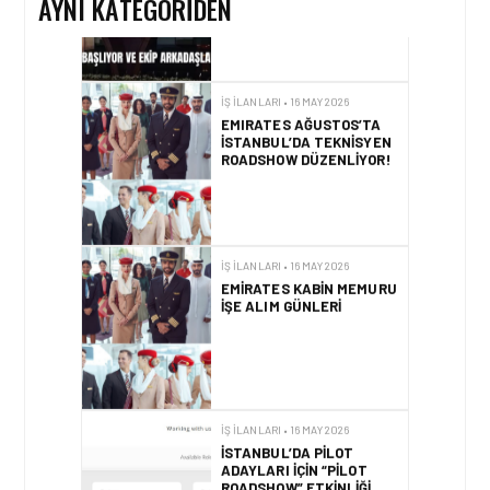
AYNI KATEGORIDEN
İŞ İLANLARI • 16 MAY 2026
EMIRATES AĞUSTOS’TA
İSTANBUL’DA TEKNISYEN
ROADSHOW DÜZENLIYOR!
İŞ İLANLARI • 16 MAY 2026
EMIRATES KABIN MEMURU
İŞE ALIM GÜNLERI
İŞ İLANLARI • 16 MAY 2026
İSTANBUL’DA PILOT
ADAYLARI IÇIN “PILOT
ROADSHOW” ETKINLIĞI