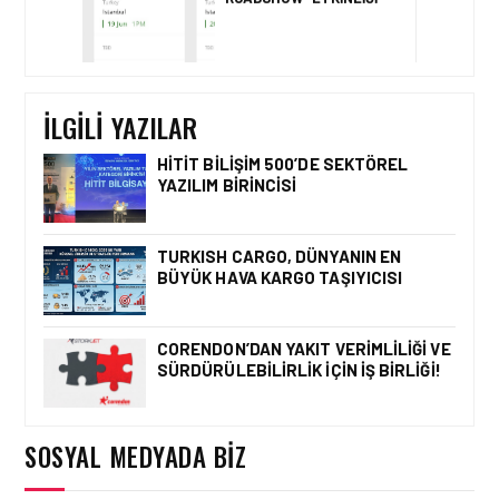
İŞ İLANLARI • 30 NIS 2026
AJET SATIŞ MÜDÜRLÜĞÜ
IÇIN YENI EKIP
ARKADAŞLARINI
BEKLIYOR!
İLGILI YAZILAR
HITIT BILIŞIM 500’DE SEKTÖREL
YAZILIM BIRINCISI
İŞ İLANLARI • 24 TEM 2026
AIR ARABIA AILESI
BÜYÜYOR! 2026 AÇIK
TURKISH CARGO, DÜNYANIN EN
POZISYONLAR
BÜYÜK HAVA KARGO TAŞIYICISI
CORENDON’DAN YAKIT VERIMLILIĞI VE
SÜRDÜRÜLEBILIRLIK IÇIN İŞ BIRLIĞI!
İŞ İLANLARI • 16 MAY 2026
YENI DÖNEM BAŞLIYOR VE
EKIP ARKADAŞLARI
ARANIYOR
SOSYAL MEDYADA BIZ