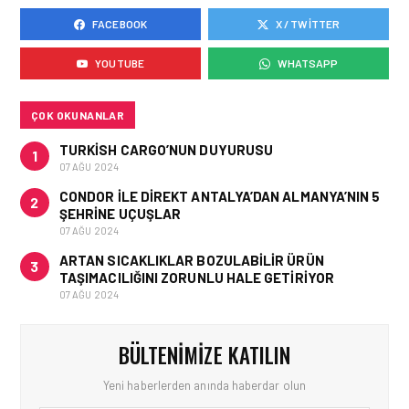
FACEBOOK
X / TWITTER
İŞ İLANLARI • 16 MAY 2026
EMIRATES AĞUSTOS’TA
YOUTUBE
WHATSAPP
İSTANBUL’DA TEKNISYEN
ROADSHOW DÜZENLIYOR!
ÇOK OKUNANLAR
TURKISH CARGO’NUN DUYURUSU
1
07 AĞU 2024
CONDOR ILE DIREKT ANTALYA’DAN ALMANYA’NIN 5
2
ŞEHRINE UÇUŞLAR
07 AĞU 2024
ARTAN SICAKLIKLAR BOZULABILIR ÜRÜN
3
TAŞIMACILIĞINI ZORUNLU HALE GETIRIYOR
07 AĞU 2024
BÜLTENIMIZE KATILIN
Yeni haberlerden anında haberdar olun