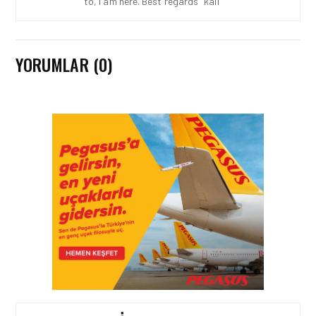
to, I am here. Best regards "kali"
YORUMLAR (0)
İŞ İLANLARI • 24 TEM 2026
AIR ARABIA AILESI
BÜYÜYOR! 2026 AÇIK
POZISYONLAR
İŞ İLANLARI • 16 MAY 2026
YENI DÖNEM BAŞLIYOR VE
EKIP ARKADAŞLARI
ARANIYOR