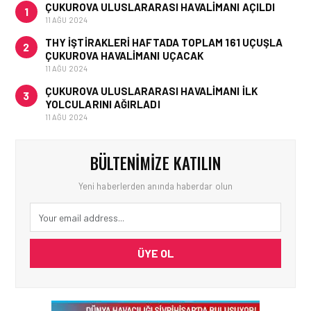
ÇUKUROVA ULUSLARARASI HAVALIMANI AÇILDI
1
11 AĞU 2024
THY IŞTIRAKLERI HAFTADA TOPLAM 161 UÇUŞLA
2
ÇUKUROVA HAVALIMANI UÇACAK
11 AĞU 2024
ÇUKUROVA ULUSLARARASI HAVALIMANI İLK
3
YOLCULARINI AĞIRLADI
11 AĞU 2024
BÜLTENIMIZE KATILIN
Yeni haberlerden anında haberdar olun
ÜYE OL