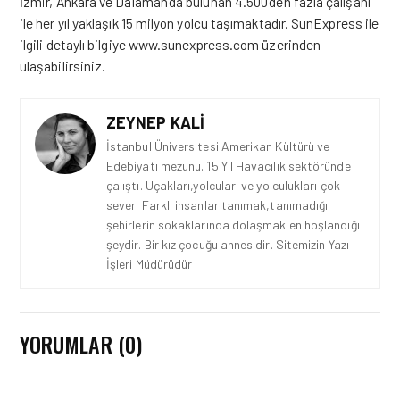
İzmir, Ankara ve Dalaman’da bulunan 4.500’den fazla çalışanı
ile her yıl yaklaşık 15 milyon yolcu taşımaktadır. SunExpress ile
ilgili detaylı bilgiye
www.sunexpress.com
üzerinden
ulaşabilirsiniz.
ZEYNEP KALI
İstanbul Üniversitesi Amerikan Kültürü ve
Edebiyatı mezunu. 15 Yıl Havacılık sektöründe
çalıştı. Uçakları,yolcuları ve yolculukları çok
sever. Farklı insanlar tanımak,tanımadığı
şehirlerin sokaklarında dolaşmak en hoşlandığı
şeydir. Bir kız çocuğu annesidir. Sitemizin Yazı
İşleri Müdürüdür
YORUMLAR (0)