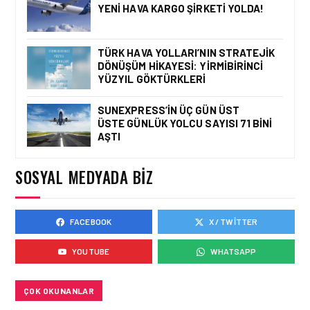
YENI HAVA KARGO ŞIRKETI YOLDA!
HAVACILIK • 08 AĞU 2026
TÜRK HAVA YOLLARI’NIN
STRATEJIK DÖNÜŞÜM
TÜRK HAVA YOLLARI’NIN STRATEJIK
HIKAYESI: YIRMIBIRINCI
DÖNÜŞÜM HIKAYESI: YIRMIBIRINCI
YÜZYIL GÖKTÜRKLERI
YÜZYIL GÖKTÜRKLERI
SUNEXPRESS’IN ÜÇ GÜN ÜST
ÜSTE GÜNLÜK YOLCU SAYISI 71 BINI
HAVACILIK • 06 AĞU 2026
AŞTI
HITIT BILIŞIM 500’DE
SEKTÖREL YAZILIM
BIRINCISI
SOSYAL MEDYADA BIZ
FACEBOOK
X / TWITTER
HAVACILIK • 05 AĞU 2026
YAKIT MALIYETLERINDEKI
YOUTUBE
WHATSAPP
YÜZDE 46’LIK ARTIŞA
KARŞI HANGI ÖNLEMLER
ALINIYOR?
ÇOK OKUNANLAR