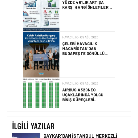
HAVACILIK • 05 AĞU 2026
ÇELEBI HAVACILIK
MACARISTAN’DAN
BUDAPEŞTE GÖNÜLLÜ
KURTARMA BIRLIĞI’NE
ANLAMLI DESTEK!
HAVACILIK • 05 AĞU 2026
AIRBUS A320NEO
UÇAKLARINDA YOLCU
BINIŞ SÜREÇLERI
SIMÜLASYONLA TEST
EDILDI!
HAVACILIK • 04 AĞU 2026
2025 YILINDA PILOTLAR
ENÇOK KUŞ ÇARPMA
OLAYINI RAPOR ETTI
İLGILI YAZILAR
BAYKAR’DAN İSTANBUL MERKEZLI