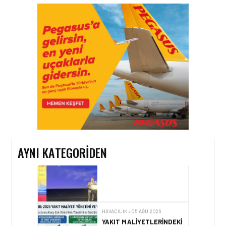
HAVACILIK • 08 AĞU 2026
TÜRK HAVA YOLLARI’NIN
STRATEJIK DÖNÜŞÜM
HIKAYESI: YIRMIBIRINCI
YÜZYIL GÖKTÜRKLERI
HAVACILIK • 06 AĞU 2026
HITIT BILIŞIM 500’DE
SEKTÖREL YAZILIM
BIRINCISI
AYNI KATEGORIDEN
HAVACILIK • 05 AĞU 2026
YAKIT MALIYETLERINDEKI
YÜZDE 46’LIK ARTIŞA
KARŞI HANGI ÖNLEMLER
ALINIYOR?