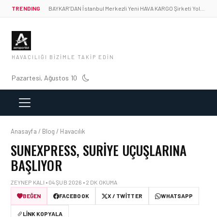
TRENDING
BAYKAR’DAN İstanbul Merkezli Yeni HAVA KARGO Şirketi Yolda!
HAVACILIĞI BIZIMLE TAKIP EDIN
Pazartesi, Ağustos 10
Anasayfa / Blog / Havacılık
SUNEXPRESS, SURIYE UÇUŞLARINA
BAŞLIYOR
ZEYNEP KALI • 04 ŞUB 2026 • 2 DK OKUMA
BEĞEN
FACEBOOK
X / TWITTER
WHATSAPP
LINK KOPYALA