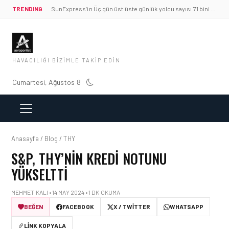
TRENDING
SunExpress’in Üç gün üst üste günlük yolcu sayısı 71 bini aştı
HAVACILIĞI BIZIMLE TAKIP EDIN
Cumartesi, Ağustos 8
Anasayfa / Blog / THY
S&P, THY’NIN KREDI NOTUNU
YÜKSELTTI
MEHMET KALI • 14 MAY 2024 • 1 DK OKUMA
BEĞEN
FACEBOOK
X / TWITTER
WHATSAPP
LINK KOPYALA