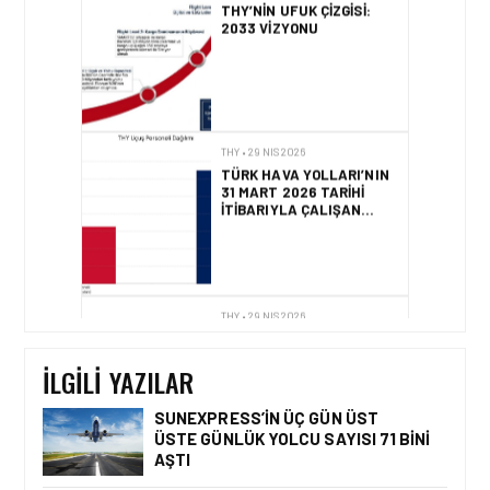
2033 VIZYONU
THY • 29 NIS 2026
TÜRK HAVA YOLLARI’NIN
31 MART 2026 TARIHI
ITIBARIYLA ÇALIŞAN
SAYILARI
THY • 29 NIS 2026
“ÇIFT MARKA
STRATEJISI” THY VE
AJET PERFORMANS
ANALIZI
İLGILI YAZILAR
SUNEXPRESS’IN ÜÇ GÜN ÜST
ÜSTE GÜNLÜK YOLCU SAYISI 71 BINI
AŞTI
THY • 30 NIS 2026
TÜRK HAVA YOLLARI