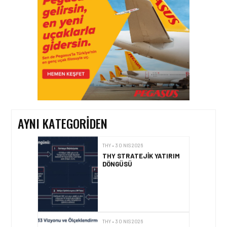
KÜRESEL HAVACILIKTA
REKORLARLA
YÜKSELIYOR!
THY • 30 NIS 2026
THY’NIN 2026 YILI 1.
ÇEYREK DIKEY VE YATAY
ENTEGRASYONU
AYNI KATEGORIDEN
THY • 30 NIS 2026
THY STRATEJIK YATIRIM
DÖNGÜSÜ
THY • 30 NIS 2026
THY’NIN UFUK ÇIZGISI: