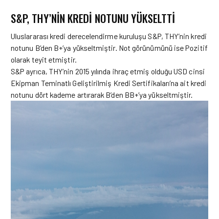
S&P, THY’NIN KREDI NOTUNU YÜKSELTTI
Uluslararası kredi derecelendirme kuruluşu S&P, THY’nin kredi
notunu B’den B+’ya yükseltmiştir. Not görünümünü ise Pozitif
olarak teyit etmiştir.
S&P ayrıca, THY’nin 2015 yılında ihraç etmiş olduğu USD cinsi
Ekipman Teminatlı Geliştirilmiş Kredi Sertifikaları’na ait kredi
notunu dört kademe artırarak B’den BB+’ya yükseltmiştir.