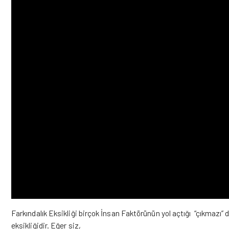
Farkındalık Eksikliği birçok İnsan Faktörünün yol açtığı “çıkmazı” 
eksikliğidir. Eğer siz,