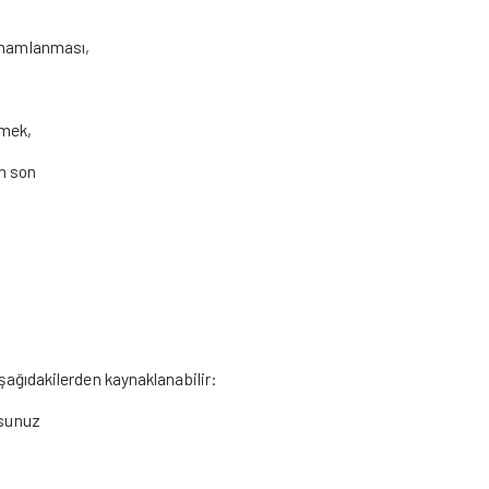
tamamlanması,
tmek,
en son
aşağıdakilerden kaynaklanabilir:
rsunuz