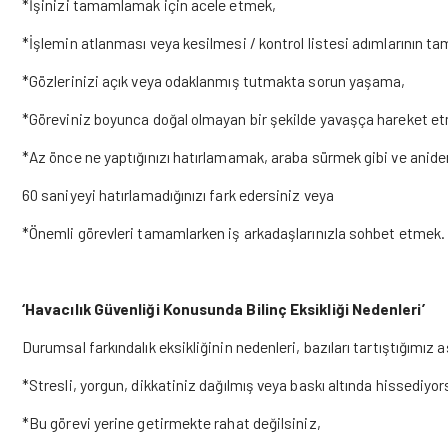
*İşinizi tamamlamak için acele etmek,
*İşlemin atlanması veya kesilmesi / kontrol listesi adımlarının 
*Gözlerinizi açık veya odaklanmış tutmakta sorun yaşama,
*Göreviniz boyunca doğal olmayan bir şekilde yavaşça hareket e
*Az önce ne yaptığınızı hatırlamamak, araba sürmek gibi ve anid
60 saniyeyi hatırlamadığınızı fark edersiniz veya
*Önemli görevleri tamamlarken iş arkadaşlarınızla sohbet etmek.
‘Havacılık Güvenliği Konusunda Bilinç Eksikliği Nedenleri’
Durumsal farkındalık eksikliğinin nedenleri, bazıları tartıştığımız 
*Stresli, yorgun, dikkatiniz dağılmış veya baskı altında hissediyo
*Bu görevi yerine getirmekte rahat değilsiniz,