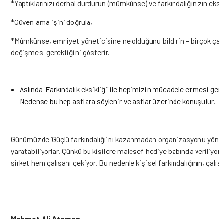
*Yaptıklarınızı derhal durdurun (mümkünse) ve farkındalığınızın e
*Güven ama işini doğrula,
*Mümkünse, emniyet yöneticisine ne olduğunu bildirin – birçok çalı
değişmesi gerektiğini gösterir.
Aslında ‘Farkındalık eksikliği’ ile hepimizin mücadele etmesi ger
Nedense bu hep astlara söylenir ve astlar üzerinde konuşulur.
Günümüzde ‘Güçlü farkındalığı’ nı kazanmadan organizasyonu yöne
yaratabiliyorlar. Çünkü bu kişilere malesef hediye babında veriliy
şirket hem çalışanı çekiyor. Bu nedenle kişisel farkındalığının, çal
Mehmet Ali Ataman