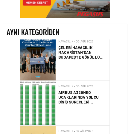
ÇELEBI HAVACILIK
MACARISTAN’DAN
BUDAPEŞTE GÖNÜLLÜ
KURTARMA BIRLIĞI’NE
ANLAMLI DESTEK!
AYNI KATEGORIDEN
HAVACILIK • 05 AĞU 2026
AIRBUS A320NEO
UÇAKLARINDA YOLCU
BINIŞ SÜREÇLERI
SIMÜLASYONLA TEST
EDILDI!
HAVACILIK • 04 AĞU 2026
2025 YILINDA PILOTLAR
ENÇOK KUŞ ÇARPMA
OLAYINI RAPOR ETTI
HAVACILIK • 04 AĞU 2026