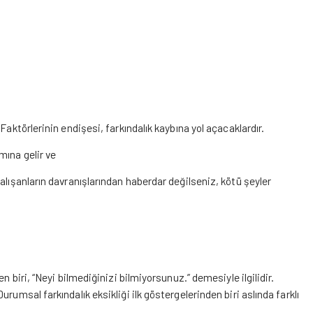
Faktörlerinin endişesi, farkındalık kaybına yol açacaklardır.
mına gelir ve
alışanların davranışlarından haberdar değilseniz, kötü şeyler
n biri, “Neyi bilmediğinizi bilmiyorsunuz.” demesiyle ilgilidir.
rumsal farkındalık eksikliği ilk göstergelerinden biri aslında farklı