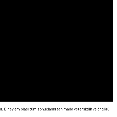
dır. Bir eylem olası tüm sonuçlarını tanımada yetersizlik ve öngörü