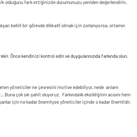
ksik olduğunu fark ettiğinizde durumunuzu yeniden değerlendirin,
şan belirli bir görevde dikkatli olmak için zorlanıyorsa, ortamın
ekir. Önce kendinizi kontrol edin ve duygularınızıda farkında olun.
ten yöneticiler ne çevresini motive edebiliyor, nede anlam
or…Buna çok sık şahit oluyoruz. Farkındalık eksikliğinin acısını hem
ışanlar için ne kadar önemliyse yöneticiler içinde o kadar önemlidir.