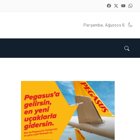
Perşembe, Ağustos 6
HAVACILIK • 05 AĞU 2026
YAKIT MALIYETLERINDEKI
YÜZDE 46’LIK ARTIŞA
KARŞI HANGI ÖNLEMLER
ALINIYOR?
HAVACILIK • 05 AĞU 2026