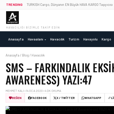
TRENDING
TURKISH Cargo, Dünyanın EN Büyük HAVA KARGO Taşıyıcısı
HAVACILIĞI BIZIMLE TAKIP EDIN
Anasayfa
Havaalanı
Havacılık
Turizm
Havayolu
Kargo
Anasayfa / Blog / Havacılık
SMS – FARKINDALIK EKSİK
AWARENESS) YAZI:47
MEHMET KALI • 14 OCA 2020 • 4 DK OKUMA
BEĞEN
FACEBOOK
X / TWITTER
WHATSAPP
L