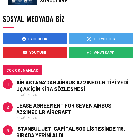
SONUÇLARI!
ÇELEBI HAVACILIK
MACARISTAN’DAN
BUDAPEŞTE GÖNÜLLÜ
SOSYAL MEDYADA BIZ
KURTARMA BIRLIĞI’NE
ANLAMLI DESTEK!
FACEBOOK
X / TWITTER
HAVACILIK • 05 AĞU 2026
AIRBUS A320NEO
YOUTUBE
WHATSAPP
UÇAKLARINDA YOLCU
BINIŞ SÜREÇLERI
SIMÜLASYONLA TEST
EDILDI!
ÇOK OKUNANLAR
AIR ASTANA’DAN AIRBUS A321NEO LR TIPI YEDI
1
UÇAK IÇIN KIRA SÖZLEŞMESI
06 AĞU 2024
LEASE AGREEMENT FOR SEVEN AIRBUS
2
A321NEO LR AIRCRAFT
06 AĞU 2024
İSTANBUL JET, CAPITAL 500 LISTESINDE 118.
3
SIRADA YERINI ALDI