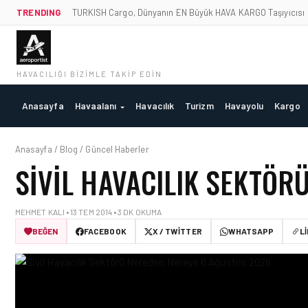
TRENDING
TURKISH Cargo, Dünyanın EN Büyük HAVA KARGO Taşıyıcısı
HAVACILIĞI BIZIMLE TAKIP EDIN
Anasayfa
Havaalanı
Havacılık
Turizm
Havayolu
Kargo
Anasayfa / Blog / Güncel Haberler
SIVIL HAVACILIK SEKTÖR
MEHMET KALI • 13 TEM 2014 • 3 DK OKUMA
BEĞEN
FACEBOOK
X / TWITTER
WHATSAPP
L