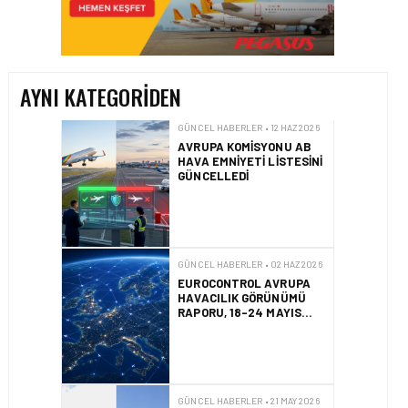
DOLU DESTEK!
GÜNCEL HABERLER • 12 HAZ 2026
AYNI KATEGORIDEN
AVRUPA KOMISYONU AB
HAVA EMNIYETI LISTESINI
GÜNCELLEDI
GÜNCEL HABERLER • 02 HAZ 2026
EUROCONTROL AVRUPA
HAVACILIK GÖRÜNÜMÜ
RAPORU, 18-24 MAYIS
2026 HAFTASI
GÜNCEL HABERLER • 21 MAY 2026
AF447 FACIASINDA 17
YILLIK HUKUK
MÜCADELESI