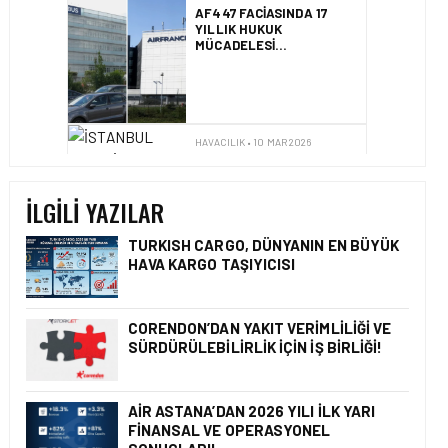
SONUÇLANDI
HAVACILIK • 10 MAR 2026
İSTANBUL HAVALIMANI
AVRUPA’NIN EN YOĞUN
HAVALIMANI OLDU
İLGILI YAZILAR
HAVACILIK • 10 MAR 2026
TURKISH CARGO, DÜNYANIN EN BÜYÜK
AVRUPA’NIN HAVAYOLU
HAVA KARGO TAŞIYICISI
DEVLERI GÖKYÜZÜNDE
YARIŞIYOR
CORENDON’DAN YAKIT VERIMLILIĞI VE
SÜRDÜRÜLEBILIRLIK IÇIN İŞ BIRLIĞI!
GÜNCEL HABERLER • 22 TEM 2026
OKYANUSU KÜREK
AIR ASTANA’DAN 2026 YILI İLK YARI
ÇEKEREK AŞACAK İLK
FINANSAL VE OPERASYONEL
TÜRK TAKIMINA GURUR