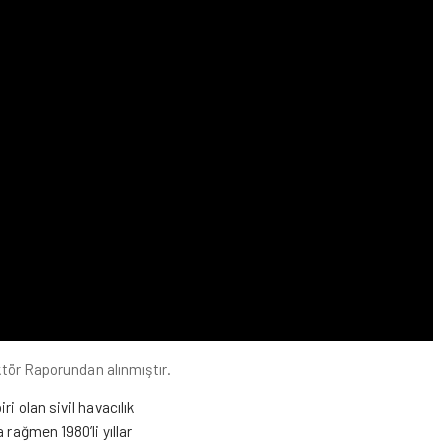
tör Raporundan alınmıştır.
i olan sivil havacılık
 rağmen 1980’li yıllar