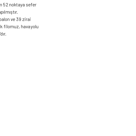
am 52 noktaya sefer
pılmıştır.
 balon ve 39 zirai
ak filomuz, havayolu
dır.