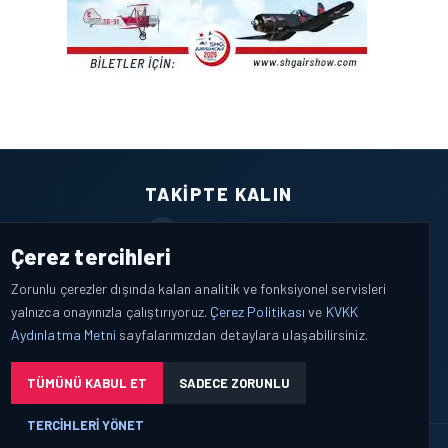
TAKIPTE KALIN
Facebook
Çerez tercihleri
X / Twitter
Zorunlu çerezler dışında kalan analitik ve fonksiyonel servisleri
yalnızca onayınızla çalıştırıyoruz.
Çerez Politikası
ve
KVKK
YouTube
Aydınlatma Metni
sayfalarımızdan detaylara ulaşabilirsiniz.
WhatsApp
TÜMÜNÜ KABUL ET
SADECE ZORUNLU
TERCIHLERI YÖNET