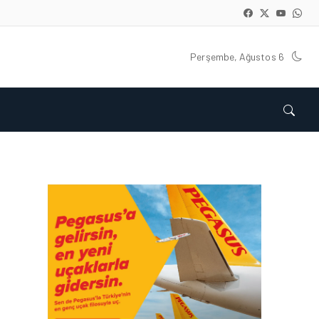
Perşembe, Ağustos 6
GÜNCEL HABERLER • 22 TEM 2026
OKYANUSU KÜREK
ÇEKEREK AŞACAK İLK
TÜRK TAKIMINA GURUR