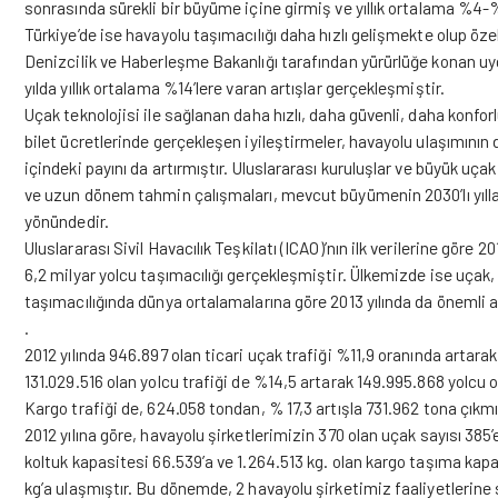
sonrasında sürekli bir büyüme içine girmiş ve yıllık ortalama %4-%
Türkiye’de ise havayolu taşımacılığı daha hızlı gelişmekte olup özel
Denizcilik ve Haberleşme Bakanlığı tarafından yürürlüğe konan uy
yılda yıllık ortalama %14’lere varan artışlar gerçekleşmiştir.
Uçak teknolojisi ile sağlanan daha hızlı, daha güvenli, daha konforl
bilet ücretlerinde gerçekleşen iyileştirmeler, havayolu ulaşımının 
içindeki payını da artırmıştır. Uluslararası kuruluşlar ve büyük uçak
ve uzun dönem tahmin çalışmaları, mevcut büyümenin 2030’lı yıll
yönündedir.
Uluslararası Sivil Havacılık Teşkilatı (ICAO)’nın ilk verilerine göre 2
6,2 milyar yolcu taşımacılığı gerçekleşmiştir. Ülkemizde ise uçak,
taşımacılığında dünya ortalamalarına göre 2013 yılında da önemli a
.
2012 yılında 946.897 olan ticari uçak trafiği %11,9 oranında artarak
131.029.516 olan yolcu trafiği de %14,5 artarak 149.995.868 yolcu 
Kargo trafiği de, 624.058 tondan, % 17,3 artışla 731.962 tona çıkmı
2012 yılına göre, havayolu şirketlerimizin 370 olan uçak sayısı 385
koltuk kapasitesi 66.539’a ve 1.264.513 kg. olan kargo taşıma kapa
kg’a ulaşmıştır. Bu dönemde, 2 havayolu şirketimiz faaliyetlerine 