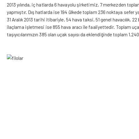
2013 yılında, iç hatlarda 6 havayolu şirketimiz, 7 merkezden topl
yapmıştır. Dış hatlarda ise 194 ülkede toplam 236 noktaya sefer ya
31 Aralık 2013 tarihi itibariyle, 54 hava taksi, 51 genel havacılık, 22
ilaçlama işletmesi ise 855 hava aracı ile faaliyettedir. Toplam uç
taşıyıcılarımızın 385 olan uçak sayısı da eklendiğinde toplam 1.240’