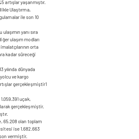
5 artışlar yaşanmıştır.
likle Ulaştırma,
gulamalar ile son 10
u ulaşımın yanı sıra
diğer ulaşım modları
 imalatçılarının orta
ara kadar süreceği
013 yılında dünyada
 yolcu ve kargo
rtışlar gerçekleşmiştir1
 1.059.391 uçak,
olarak gerçekleşmiştir.
ştır.
’e, 65.208 olan toplam
sitesi ise 1.682.663
son vermiştir.