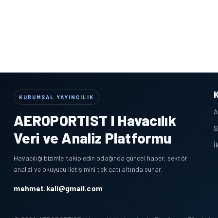
KURUMSAL YAYINCILIK
A
AEROPORTIST I Havacılık
S
Veri ve Analiz Platformu
İ
Havacılığı bizimle takip edin odağında güncel haber, sektör
analizi ve okuyucu iletişimini tek çatı altında sunar.
mehmet.kali@gmail.com