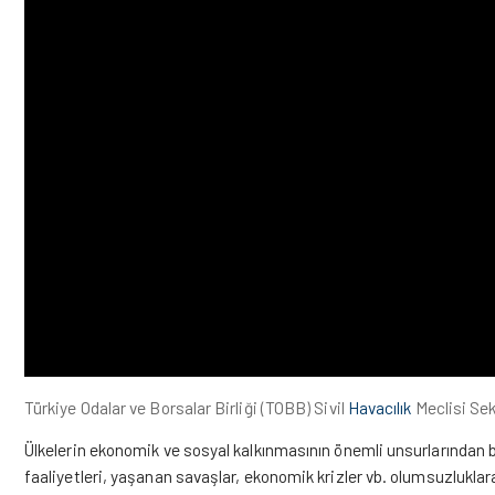
Türkiye Odalar ve Borsalar Birliği (TOBB) Sivil
Havacılık
Meclisi Sek
Ülkelerin ekonomik ve sosyal kalkınmasının önemli unsurlarından bir
faaliyetleri, yaşanan savaşlar, ekonomik krizler vb. olumsuzluklara