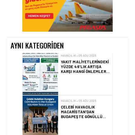
HAVACILIK • 05 AĞU 2026
YAKIT MALIYETLERINDEKI
YÜZDE 46’LIK ARTIŞA
KARŞI HANGI ÖNLEMLER
ALINIYOR?
AYNI KATEGORIDEN
HAVACILIK • 05 AĞU 2026
ÇELEBI HAVACILIK
MACARISTAN’DAN
BUDAPEŞTE GÖNÜLLÜ
KURTARMA BIRLIĞI’NE
ANLAMLI DESTEK!
HAVACILIK • 05 AĞU 2026
AIRBUS A320NEO
UÇAKLARINDA YOLCU
BINIŞ SÜREÇLERI
SIMÜLASYONLA TEST
EDILDI!