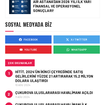
AIR ASTANA’DAN 2026 YILI İLK YARI
FINANSAL VE OPERASYONEL
HAVACILIK • 05 AĞU 2026
SONUÇLARI!
YAKIT MALIYETLERINDEKI
YÜZDE 46’LIK ARTIŞA
KARŞI HANGI ÖNLEMLER
SOSYAL MEDYADA BIZ
ALINIYOR?
FACEBOOK
X / TWITTER
HAVACILIK • 05 AĞU 2026
ÇELEBI HAVACILIK
YOUTUBE
WHATSAPP
MACARISTAN’DAN
BUDAPEŞTE GÖNÜLLÜ
KURTARMA BIRLIĞI’NE
ANLAMLI DESTEK!
ÇOK OKUNANLAR
HITIT, 2024’ÜN IKINCI ÇEYREĞINDE SATIŞ
1
GELIRLERINI YÜZDE 21 ARTIRARAK 15,2 MILYON
DOLARA ULAŞTIRDI
10 AĞU 2024
ÇUKUROVA ULUSLARARASI HAVALIMANI AÇILDI
2
11 AĞU 2024
ÇUKUROVA ULUSLARARASI HAVALIMANI İLK