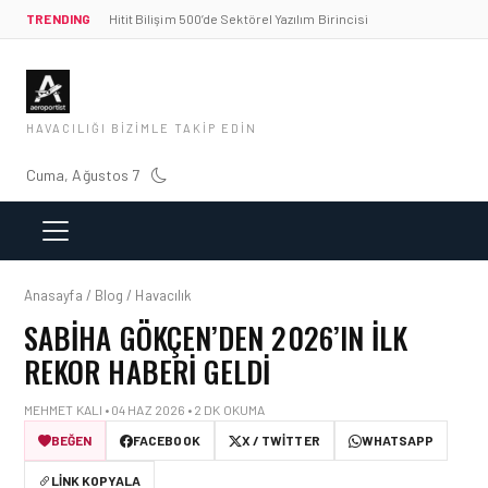
TRENDING
Hitit Bilişim 500’de Sektörel Yazılım Birincisi
HAVACILIĞI BIZIMLE TAKIP EDIN
Cuma, Ağustos 7
Anasayfa / Blog / Havacılık
SABIHA GÖKÇEN’DEN 2026’IN İLK
REKOR HABERI GELDI
MEHMET KALI • 04 HAZ 2026 • 2 DK OKUMA
BEĞEN
FACEBOOK
X / TWITTER
WHATSAPP
LINK KOPYALA