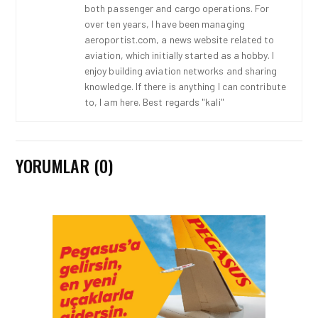
both passenger and cargo operations. For
over ten years, I have been managing
aeroportist.com, a news website related to
aviation, which initially started as a hobby. I
enjoy building aviation networks and sharing
knowledge. If there is anything I can contribute
to, I am here. Best regards "kali"
YORUMLAR (0)
HAVACILIK • 06 AĞU 2026
HITIT BILIŞIM 500’DE
SEKTÖREL YAZILIM
BIRINCISI