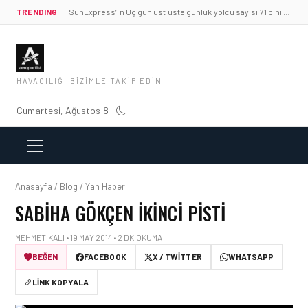
TRENDING
SunExpress’in Üç gün üst üste günlük yolcu sayısı 71 bini aştı
HAVACILIĞI BIZIMLE TAKIP EDIN
Cumartesi, Ağustos 8
Anasayfa / Blog / Yan Haber
SABIHA GÖKÇEN IKINCI PISTI
MEHMET KALI • 19 MAY 2014 • 2 DK OKUMA
BEĞEN
FACEBOOK
X / TWITTER
WHATSAPP
LINK KOPYALA