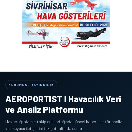
KURUMSAL YAYINCILIK
AEROPORTIST I Havacılık Veri
ve Analiz Platformu
Havacılığı bizimle takip edin odağında güncel haber, sektör analizi
ve okuyucu iletişimini tek çatı altında sunar.