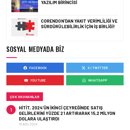
YAZILIM BIRINCISI
GÜRÜLTÜLÜ
SAĞANAKLARDAN
KAÇINIR?
CORENDON’DAN YAKIT VERIMLILIĞI VE
SÜRDÜRÜLEBILIRLIK IÇIN İŞ BIRLIĞI!
TURIZM • 25 EYL 2025
ERASMUS ÖĞRENCILERI
SOSYAL MEDYADA BIZ
CORENDON HOTELS’DE
ULUSLARARASI DENEYIM
KAZANIYOR
FACEBOOK
X / TWITTER
YOUTUBE
WHATSAPP
TURIZM • 25 EYL 2025
DÜNYA TURIZM GÜNÜ’NDE
TÜRKIYE’NIN KRUVAZIYER
BAŞARISI GÜNDEMDE
ÇOK OKUNANLAR
HITIT, 2024’ÜN IKINCI ÇEYREĞINDE SATIŞ
1
GELIRLERINI YÜZDE 21 ARTIRARAK 15,2 MILYON
DOLARA ULAŞTIRDI
10 AĞU 2024