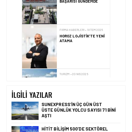
ATAMA
TURIZM • 20 NIS 2025
AILELER 23 NISAN’DA
KRUVAZIYER TATILINI
TERCIH EDIYOR!
FIRMA HABERLERI • 17 NIS 2025
GALATAPORT AROYA
İLGILI YAZILAR
CRUISES’IN ANA LIMANI
OLACAK
SUNEXPRESS’IN ÜÇ GÜN ÜST
ÜSTE GÜNLÜK YOLCU SAYISI 71 BINI
AŞTI
HAVACILIK • 03 EKI 2025
HITIT BILIŞIM 500’DE SEKTÖREL
UÇAKLAR NEDEN GÖK