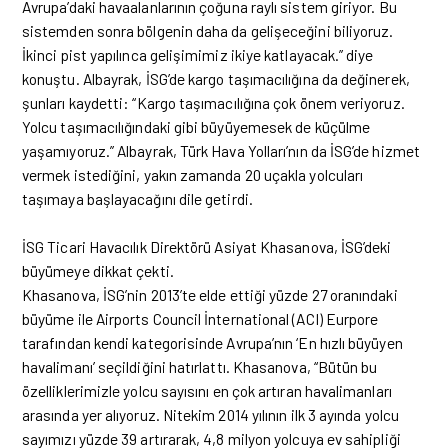
Avrupa’daki havaalanlarının çoğuna raylı sistem giriyor. Bu
sistemden sonra bölgenin daha da gelişeceğini biliyoruz.
İkinci pist yapılınca gelişimimiz ikiye katlayacak.” diye
konuştu. Albayrak, İSG’de kargo taşımacılığına da değinerek,
şunları kaydetti: “Kargo taşımacılığına çok önem veriyoruz.
Yolcu taşımacılığındaki gibi büyüyemesek de küçülme
yaşamıyoruz.” Albayrak, Türk Hava Yolları’nın da İSG’de hizmet
vermek istediğini, yakın zamanda 20 uçakla yolcuları
taşımaya başlayacağını dile getirdi.
İSG Ticari Havacılık Direktörü Asiyat Khasanova, İSG’deki
büyümeye dikkat çekti.
Khasanova, İSG’nin 2013’te elde ettiği yüzde 27 oranındaki
büyüme ile Airports Council İnternational (ACI) Eurpore
tarafından kendi kategorisinde Avrupa’nın ‘En hızlı büyüyen
havalimanı’ seçildiğini hatırlattı. Khasanova, “Bütün bu
özelliklerimizle yolcu sayısını en çok artıran havalimanları
arasında yer alıyoruz. Nitekim 2014 yılının ilk 3 ayında yolcu
sayımızı yüzde 39 artırarak, 4,8 milyon yolcuya ev sahipliği