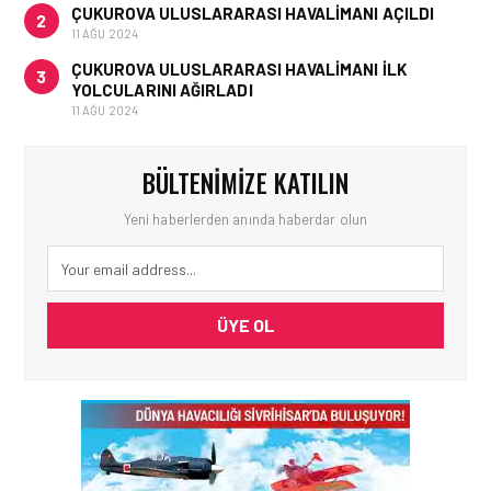
ÇUKUROVA ULUSLARARASI HAVALIMANI AÇILDI
2
11 AĞU 2024
ÇUKUROVA ULUSLARARASI HAVALIMANI İLK
3
YOLCULARINI AĞIRLADI
11 AĞU 2024
BÜLTENIMIZE KATILIN
Yeni haberlerden anında haberdar olun
ÜYE OL