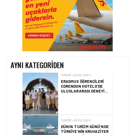
GÜRÜLTÜLÜ
SAĞANAKLARDAN
KAÇINIR?
TURIZM • 25 EYL 2025
ERASMUS ÖĞRENCILERI
CORENDON HOTELS’DE
ULUSLARARASI DENEYIM
KAZANIYOR
AYNI KATEGORIDEN
TURIZM • 25 EYL 2025
DÜNYA TURIZM GÜNÜ’NDE
TÜRKIYE’NIN KRUVAZIYER
BAŞARISI GÜNDEMDE
FIRMA HABERLERI • 18 TEM 2025
HOROZ LOJISTIK’TE YENI