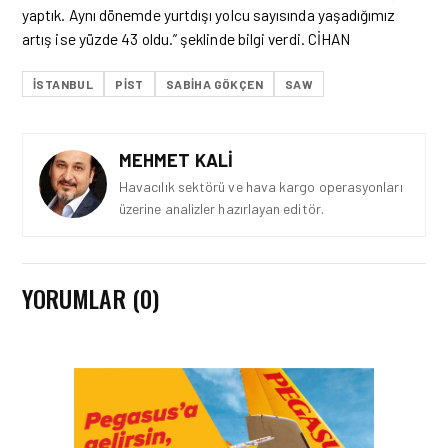
yaptık. Aynı dönemde yurtdışı yolcu sayısında yaşadığımız
artış ise yüzde 43 oldu.” şeklinde bilgi verdi. CİHAN
ISTANBUL
PIST
SABIHA GÖKÇEN
SAW
MEHMET KALI
Havacılık sektörü ve hava kargo operasyonları
üzerine analizler hazırlayan editör.
YORUMLAR (0)
HAVACILIK • 03 EKI 2025
UÇAKLAR NEDEN GÖK