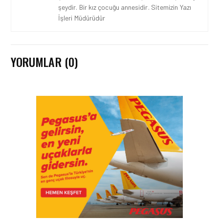
şeydir. Bir kız çocuğu annesidir. Sitemizin Yazı
İşleri Müdürüdür
YORUMLAR (0)
GÜNCEL HABERLER • 22 TEM 2026
OKYANUSU KÜREK
ÇEKEREK AŞACAK İLK
TÜRK TAKIMINA GURUR
DOLU DESTEK!
GÜNCEL HABERLER • 12 HAZ 2026
AVRUPA KOMISYONU AB
HAVA EMNIYETI LISTESINI
GÜNCELLEDI