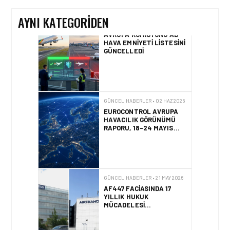
AYNI KATEGORIDEN
GÜNCEL HABERLER • 02 HAZ 2026
EUROCONTROL AVRUPA
HAVACILIK GÖRÜNÜMÜ
RAPORU, 18-24 MAYIS
2026 HAFTASI
GÜNCEL HABERLER • 21 MAY 2026
AF447 FACIASINDA 17
YILLIK HUKUK
MÜCADELESI
SONUÇLANDI
HAVACILIK • 10 MAR 2026
İSTANBUL HAVALIMANI
AVRUPA’NIN EN YOĞUN
HAVALIMANI OLDU