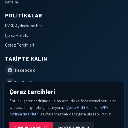
İletişim
POLITIKALAR
KVKK Aydınlatma Metni
Çerez Politikası
Çerez Tercihleri
TAKIPTE KALIN
Facebook
X / Twitter
Çerez tercihleri
YouTube
Zorunlu çerezler dışında kalan analitik ve fonksiyonel servisleri
yalnızca onayınızla çalıştırıyoruz.
Çerez Politikası
ve
KVKK
WhatsApp
Aydınlatma Metni
sayfalarımızdan detaylara ulaşabilirsiniz.
© 2026 AEROPORTIST I Havacılık Veri ve Analiz Platformu. Tüm
TÜMÜNÜ KABUL ET
SADECE ZORUNLU