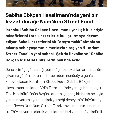
Sabiha Gökçen Havalimanı’nda yeni bir
lezzet durağı: NumNum Street Food
İstanbul Sabiha Gökçen Havalimanı, yeni iş birlikleriyle
misafirlerini farklı lezzetlerle buluşturmaya devam
ediyor. Sokak lezzetlerini bir “atıştırmalık” olmaktan
çıkarıp şehir yaşamının merkezine taşıyan NumNum
Street Food’un yeni şubesi, ‘Şehrin Havalimanı’ Sabiha
Gökçen İç Hatlar Gidiş Terminali’nde açıldı.
Gençlerin ilgi gösterdiği yeme-içme mekanları arasında öne
çıkan ve günün her anına hitap eden menüsüyle geniş bir
kitleye ulaşan NumNum Street Food,
Sabiha Gökçen
Havalimanı
İç Hatlar Gidiş Terminali’nde yeni şubesini açtı.
Tex-Mex kültürünün özgün tatlarını çağdaş bir bakış açısıyla
yeniden yorumlayarak sokak yemeği deneyimini büyütmeyi
hedefleyen NumNum Street Food, havalimanının dinamik
trafiğiyle uyumlu olarak yolcular için hızlı, lezzetli ve kaliteli