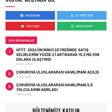
FACEBOOK
X / TWITTER
GÜNCEL HABERLER • 02 HAZ 2026
EUROCONTROL AVRUPA
YOUTUBE
WHATSAPP
HAVACILIK GÖRÜNÜMÜ
RAPORU, 18-24 MAYIS
2026 HAFTASI
ÇOK OKUNANLAR
HITIT, 2024’ÜN IKINCI ÇEYREĞINDE SATIŞ
1
GELIRLERINI YÜZDE 21 ARTIRARAK 15,2 MILYON
DOLARA ULAŞTIRDI
10 AĞU 2024
ÇUKUROVA ULUSLARARASI HAVALIMANI AÇILDI
2
11 AĞU 2024
ÇUKUROVA ULUSLARARASI HAVALIMANI İLK
3
YOLCULARINI AĞIRLADI
11 AĞU 2024
BÜLTENIMIZE KATILIN