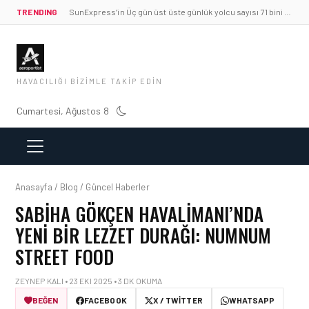
TRENDING
SunExpress’in Üç gün üst üste günlük yolcu sayısı 71 bini aştı
HAVACILIĞI BIZIMLE TAKIP EDIN
Cumartesi, Ağustos 8
Anasayfa / Blog / Güncel Haberler
SABIHA GÖKÇEN HAVALIMANI’NDA
YENI BIR LEZZET DURAĞI: NUMNUM
STREET FOOD
ZEYNEP KALI • 23 EKI 2025 • 3 DK OKUMA
BEĞEN
FACEBOOK
X / TWITTER
WHATSAPP