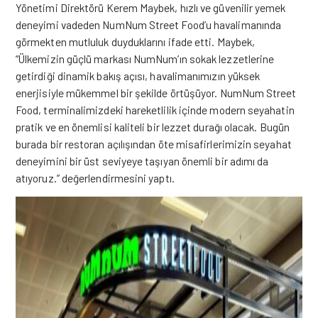
Yönetimi Direktörü Kerem Maybek, hızlı ve güvenilir yemek
deneyimi vadeden NumNum Street Food’u havalimanında
görmekten mutluluk duyduklarını ifade etti. Maybek,
“Ülkemizin güçlü markası NumNum’ın sokak lezzetlerine
getirdiği dinamik bakış açısı, havalimanımızın yüksek
enerjisiyle mükemmel bir şekilde örtüşüyor. NumNum Street
Food, terminalimizdeki hareketlilik içinde modern seyahatin
pratik ve en önemlisi kaliteli bir lezzet durağı olacak. Bugün
burada bir restoran açılışından öte misafirlerimizin seyahat
deneyimini bir üst seviyeye taşıyan önemli bir adımı da
atıyoruz.” değerlendirmesini yaptı.