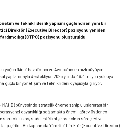
netim ve teknik liderlik yapısını
güçlendiren yeni bir
ci Direktör (Executive Director) pozisyonu yeniden
 Yardımcılığı (CTPO) pozisyonu oluşturuldu.
en yoğun ikinci havalimanı ve Avrupa’nın en hızlı büyüyen
al yapılanmayla destekliyor. 2025 yılında 48,4 milyon yolcuya
 güçlü bir yönetişim ve teknik liderlik yapısıyla giriyor.
– MAHB) bünyesinde stratejik öneme sahip uluslararası bir
e operasyonel dayanıklılığı sağlamakta önemli görev üstlenen
sorumlulukları, sadeleştirilmiş karar alma süreçleri ve
ta geçirildi. Bu kapsamda Yönetici Direktör (Executive Director)