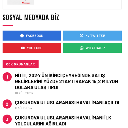
YAKIT MALIYETLERINDEKI
YÜZDE 46’LIK ARTIŞA
KARŞI HANGI ÖNLEMLER
SOSYAL MEDYADA BIZ
ALINIYOR?
FACEBOOK
X / TWITTER
HAVACILIK • 05 AĞU 2026
ÇELEBI HAVACILIK
YOUTUBE
WHATSAPP
MACARISTAN’DAN
BUDAPEŞTE GÖNÜLLÜ
KURTARMA BIRLIĞI’NE
ANLAMLI DESTEK!
ÇOK OKUNANLAR
HITIT, 2024’ÜN IKINCI ÇEYREĞINDE SATIŞ
1
GELIRLERINI YÜZDE 21 ARTIRARAK 15,2 MILYON
DOLARA ULAŞTIRDI
10 AĞU 2024
ÇUKUROVA ULUSLARARASI HAVALIMANI AÇILDI
2
11 AĞU 2024
ÇUKUROVA ULUSLARARASI HAVALIMANI İLK
3
YOLCULARINI AĞIRLADI