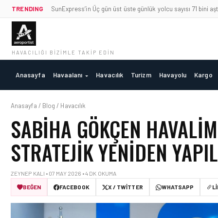
TRENDING
SunExpress’in Üç gün üst üste günlük yolcu sayısı 71 bini aşt
HAVACILIĞI BIZIMLE TAKIP EDIN
Anasayfa
Havaalanı
Havacılık
Turizm
Havayolu
Kargo
Anasayfa / Blog / Havacılık
SABIHA GÖKÇEN HAVALIM
STRATEJIK YENIDEN YAPI
ZEYNEP KALI • 07 MAY 2026 • 4 DK OKUMA
BEĞEN
FACEBOOK
X / TWITTER
WHATSAPP
L