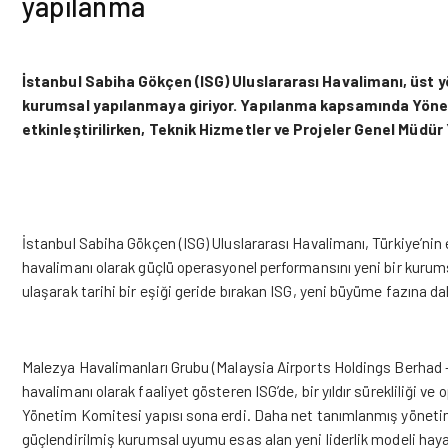
yapılanma
İstanbul Sabiha Gökçen (ISG) Uluslararası Havalimanı, üst yö
kurumsal yapılanmaya giriyor.
Yapılanma kapsamında Yöneti
etkinleştirilirken, Teknik Hizmetler ve Projeler Genel Müdür
İstanbul Sabiha Gökçen (ISG) Uluslararası Havalimanı, Türkiye’nin 
havalimanı olarak güçlü operasyonel performansını yeni bir kurums
ulaşarak tarihi bir eşiği geride bırakan ISG, yeni büyüme fazına daha
Malezya Havalimanları Grubu (Malaysia Airports Holdings Berhad 
havalimanı olarak faaliyet gösteren ISG’de, bir yıldır sürekliliği v
Yönetim Komitesi yapısı sona erdi. Daha net tanımlanmış yönetim 
güçlendirilmiş kurumsal uyumu esas alan yeni liderlik modeli haya