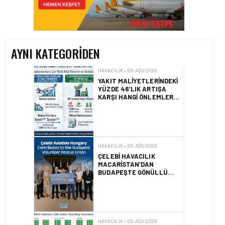
YAKIT MALIYETLERINDEKI
YÜZDE 46’LIK ARTIŞA
KARŞI HANGI ÖNLEMLER
ALINIYOR?
AYNI KATEGORIDEN
HAVACILIK • 05 AĞU 2026
ÇELEBI HAVACILIK
MACARISTAN’DAN
BUDAPEŞTE GÖNÜLLÜ
KURTARMA BIRLIĞI’NE
ANLAMLI DESTEK!
HAVACILIK • 05 AĞU 2026
AIRBUS A320NEO
UÇAKLARINDA YOLCU
BINIŞ SÜREÇLERI
SIMÜLASYONLA TEST
EDILDI!
HAVACILIK • 04 AĞU 2026