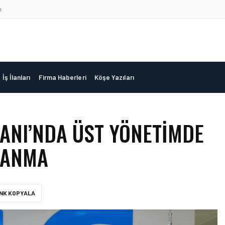
ı
İş İlanları
Firma Haberleri
Köşe Yazıları
ANI’NDA ÜST YÖNETIMDE
LANMA
INK KOPYALA