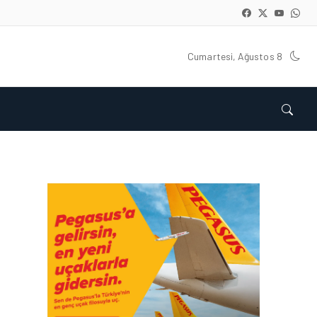
Cumartesi, Ağustos 8
HAVACILIK • 06 AĞU 2026
HITIT BILIŞIM 500’DE
SEKTÖREL YAZILIM
BIRINCISI
HAVACILIK • 05 AĞU 2026