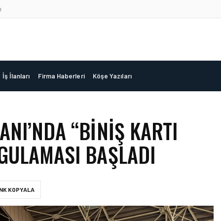
ı
İş İlanları
Firma Haberleri
Köşe Yazıları
NI’NDA “BINIŞ KARTI
GULAMASI BAŞLADI
INK KOPYALA