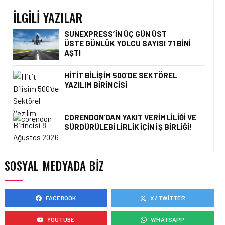
BAĞIMSIZLIK
İLGILI YAZILAR
SUNEXPRESS’IN ÜÇ GÜN ÜST
ÜSTE GÜNLÜK YOLCU SAYISI 71 BINI
AŞTI
HAVACILIK • 09 MAR 2026
SABIHA GÖKÇEN
HAVALIMANI’NDA ŞUBAT
HITIT BILIŞIM 500’DE SEKTÖREL
AYINDA YOĞUN HAVA
YAZILIM BIRINCISI
TRAFIĞI
CORENDON’DAN YAKIT VERIMLILIĞI VE
SÜRDÜRÜLEBILIRLIK IÇIN İŞ BIRLIĞI!
HAVACILIK • 08 MAR 2026
KADINLAR CAM
TAVANLARI AŞIYOR!
SOSYAL MEDYADA BIZ
FACEBOOK
X / TWITTER
HAVACILIK • 05 MAR 2026
SABIHA GÖKÇEN, 2026’YA
YOUTUBE
WHATSAPP
AVRUPA’DA ZIRVEDE