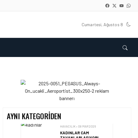
Cumartesi, Ağustos 8
HAVACILIK • 09 MAR 2026
SABIHA GÖKÇEN
HAVALIMANI’NDA ŞUBAT
AYINDA YOĞUN HAVA
TRAFIĞI
HAVACILIK • 08 MAR 2026
KADINLAR CAM
TAVANLARI AŞIYOR!
AYNI KATEGORIDEN
HAVACILIK • 05 MAR 2026
SABIHA GÖKÇEN, 2026’YA
AVRUPA’DA ZIRVEDE