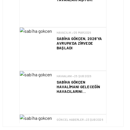
BAŞLADI
HAVAALANI • 25 ŞUB 2026
SABIHA GÖKÇEN
HAVALIMANI GELECEĞIN
HAVACILARINI
ÜNIVERSITEDE ARIYOR
GÜNCEL HABERLER • 23 ŞUB 2026
SABIHA GÖKÇEN
HAVALIMANI’NDAN TARIHI
REKOR: 2026’DA 50
MILYON YOLCU HEDEFI
HAVACILIK • 23 ŞUB 2026
SABIHA GÖKÇEN
HAVALIMANI’NDA DIJITAL