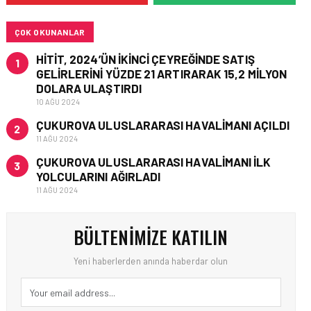
BAŞLADI
ÇOK OKUNANLAR
HITIT, 2024’ÜN IKINCI ÇEYREĞINDE SATIŞ
1
GELIRLERINI YÜZDE 21 ARTIRARAK 15,2 MILYON
DOLARA ULAŞTIRDI
10 AĞU 2024
ÇUKUROVA ULUSLARARASI HAVALIMANI AÇILDI
2
11 AĞU 2024
ÇUKUROVA ULUSLARARASI HAVALIMANI İLK
3
YOLCULARINI AĞIRLADI
11 AĞU 2024
BÜLTENIMIZE KATILIN
Yeni haberlerden anında haberdar olun