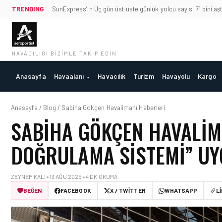
TRENDING
SunExpress’in Üç gün üst üste günlük yolcu sayısı 71 bini aşt
HAVACILIĞI BIZIMLE TAKIP EDIN
Anasayfa
Havaalanı
Havacılık
Turizm
Havayolu
Kargo
Anasayfa / Blog / Sabiha Gökçen Havalimanı Haberleri
SABIHA GÖKÇEN HAVALIMA
DOĞRULAMA SISTEMI” UY
ZEYNEP KALI • 13 AĞU 2025 • 4 DK OKUMA
BEĞEN
FACEBOOK
X / TWITTER
WHATSAPP
L