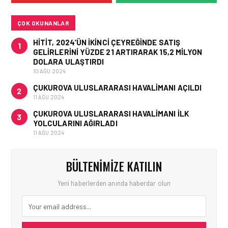
KURTARAN HAMLE
ÇOK OKUNANLAR
HITIT, 2024’ÜN IKINCI ÇEYREĞINDE SATIŞ
1
GELIRLERINI YÜZDE 21 ARTIRARAK 15,2 MILYON
DOLARA ULAŞTIRDI
10 AĞU 2024
ÇUKUROVA ULUSLARARASI HAVALIMANI AÇILDI
2
11 AĞU 2024
ÇUKUROVA ULUSLARARASI HAVALIMANI İLK
3
YOLCULARINI AĞIRLADI
11 AĞU 2024
BÜLTENIMIZE KATILIN
Yeni haberlerden anında haberdar olun