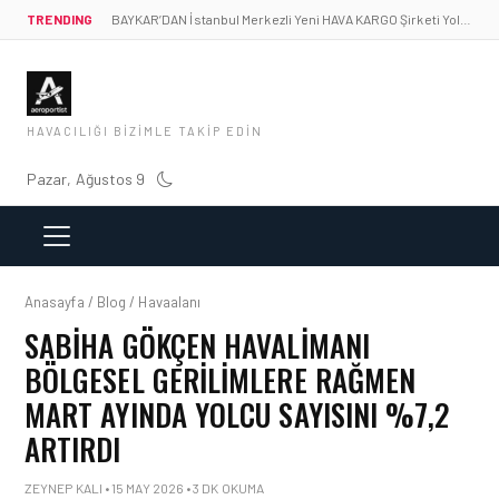
TRENDING
BAYKAR’DAN İstanbul Merkezli Yeni HAVA KARGO Şirketi Yolda!
HAVACILIĞI BIZIMLE TAKIP EDIN
Pazar, Ağustos 9
Anasayfa / Blog / Havaalanı
SABIHA GÖKÇEN HAVALIMANI
BÖLGESEL GERILIMLERE RAĞMEN
MART AYINDA YOLCU SAYISINI %7,2
ARTIRDI
ZEYNEP KALI • 15 MAY 2026 • 3 DK OKUMA