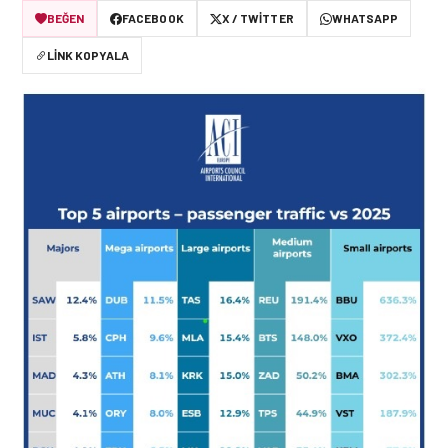
BEĞEN
FACEBOOK
X / TWITTER
WHATSAPP
LINK KOPYALA