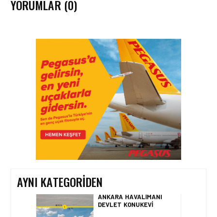
YORUMLAR (0)
HAVAALANI • 05 AĞU 2026
İSTANBUL VALI
YARDIMCISI BEKIR
DINKIRCI’DEN KONTROL
KULESI’NE ZIYARET
HAVAALANI • 05 AĞU 2026
TASARIMDAN GERÇEĞE:
ANKARA HAVALIMANI
DEVLET KONUKEVI
AYNI KATEGORIDEN
HAVAALANI • 05 AĞU 2026
ISG’NIN TERMINAL
MEMURLARINDAN CAN