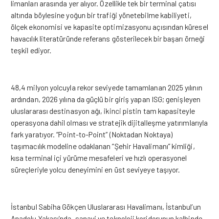
limanları arasında yer alıyor. Özellikle tek bir terminal çatısı
altında böylesine yoğun bir trafiği yönetebilme kabiliyeti,
ölçek ekonomisi ve kapasite optimizasyonu açısından küresel
havacılık literatüründe referans gösterilecek bir başarı örneği
teşkil ediyor.
48,4 milyon yolcuyla rekor seviyede tamamlanan 2025 yılının
ardından, 2026 yılına da güçlü bir giriş yapan ISG; genişleyen
uluslararası destinasyon ağı, ikinci pistin tam kapasiteyle
operasyona dahil olması ve stratejik dijitalleşme yatırımlarıyla
fark yaratıyor. “Point-to-Point” (Noktadan Noktaya)
taşımacılık modeline odaklanan “Şehir Havalimanı” kimliği,
kısa terminal içi yürüme mesafeleri ve hızlı operasyonel
süreçleriyle yolcu deneyimini en üst seviyeye taşıyor.
İstanbul Sabiha Gökçen Uluslararası Havalimanı, İstanbul’un
Anadolu Yakası’nda, sanayi ve teknoloji koridorunun kalbinde