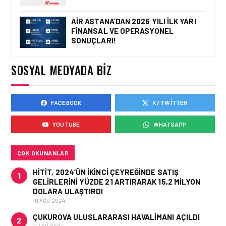
AIR ASTANA’DAN 2026 YILI İLK YARI
FINANSAL VE OPERASYONEL
İŞ İLANLARI • 16 MAY 2026
SONUÇLARI!
YENI DÖNEM BAŞLIYOR VE
EKIP ARKADAŞLARI
ARANIYOR
SOSYAL MEDYADA BIZ
FACEBOOK
X / TWITTER
İŞ İLANLARI • 16 MAY 2026
EMIRATES AĞUSTOS’TA
YOUTUBE
WHATSAPP
İSTANBUL’DA TEKNISYEN
ROADSHOW DÜZENLIYOR!
ÇOK OKUNANLAR
HITIT, 2024’ÜN IKINCI ÇEYREĞINDE SATIŞ
1
GELIRLERINI YÜZDE 21 ARTIRARAK 15,2 MILYON
DOLARA ULAŞTIRDI
10 AĞU 2024
ÇUKUROVA ULUSLARARASI HAVALIMANI AÇILDI
2