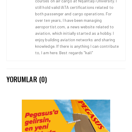
courses on air cargo at Nişantaşı University. I
still hold valid IATA certifications related to
both passenger and cargo operations. For
over ten years, I have been managing
aeroportist.com, a news website related to
aviation, which initially started as a hobby. I
enjoy building aviation networks and sharing
knowledge. If there is anything I can contribute
to, I am here. Best regards "kali"
YORUMLAR (0)
İŞ İLANLARI • 24 TEM 2026
AIR ARABIA AILESI
BÜYÜYOR! 2026 AÇIK
POZISYONLAR