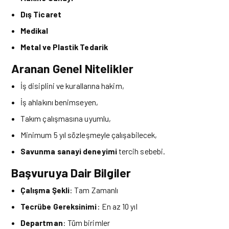
Dış Ticaret
Medikal
Metal ve Plastik Tedarik
Aranan Genel Nitelikler
İş disiplini ve kurallarına hakim,
İş ahlakını benimseyen,
Takım çalışmasına uyumlu,
Minimum 5 yıl sözleşmeyle çalışabilecek,
Savunma sanayi deneyimi
tercih sebebi.
Başvuruya Dair Bilgiler
Çalışma Şekli
: Tam Zamanlı
Tecrübe Gereksinimi
: En az 10 yıl
Departman
: Tüm birimler