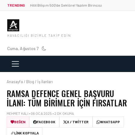
TRENDING
Hitit Bilişim 500’de Sektörel Yazılım Birincisi
HAVACILIĞI BIZIMLE TAKIP EDIN
Cuma, Ağustos 7
Anasayfa / Blog / İş İlanları
RAMSA DEFENCE GENEL BAŞVURU
İLANI: TÜM BIRIMLER İÇIN FIRSATLAR
MEHMET KALI • 06 OCA 2025 • 2 DK OKUMA
BEĞEN
FACEBOOK
X / TWITTER
WHATSAPP
LINK KOPYALA