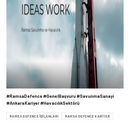
#RamsaDefence #GenelBaşvuru #SavunmaSanayi
#AnkaraKariyer #HavacılıkSektörü
RAMSA DEFENCE IŞILANLARI
RAMSA DEFENCE KARIYER