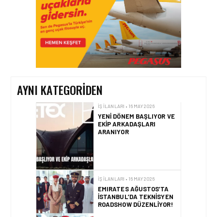
İŞ İLANLARI • 16 MAY 2026
YENI DÖNEM BAŞLIYOR VE
EKIP ARKADAŞLARI
ARANIYOR
AYNI KATEGORIDEN
İŞ İLANLARI • 16 MAY 2026
EMIRATES AĞUSTOS’TA
İSTANBUL’DA TEKNISYEN
ROADSHOW DÜZENLIYOR!
İŞ İLANLARI • 16 MAY 2026
EMIRATES KABIN MEMURU
İŞE ALIM GÜNLERI