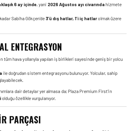
aklaşık 6 ay içinde
, yani
2026 Ağustos ayı civarında
hizmete
kadar Sabiha Gökçen’de
3’ü dış hatlar, 1’i iç hatlar
olmak üzere
İTAL ENTEGRASYON
tüm hava yollarıyla yapılan iş birlikleri sayesinde geniş bir yolcu
a
ile doğrudan sistem entegrasyonu bulunuyor. Yolcular, sahip
ağlayabilecek.
anımlara dair detaylar yer almasa da; Plaza Premium First’in
i
olduğu özellikle vurgulanıyor.
İR PARÇASI