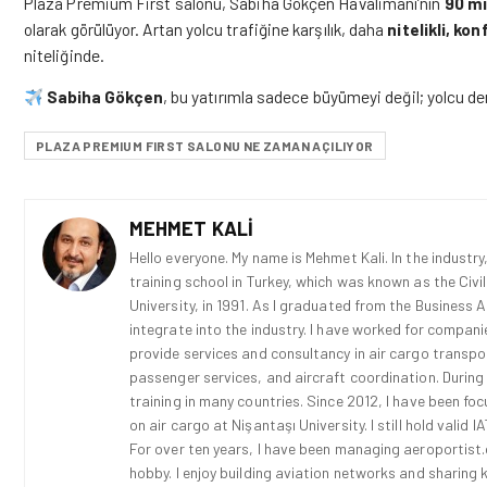
Plaza Premium First salonu, Sabiha Gökçen Havalimanı’nın
90 mi
olarak görülüyor. Artan yolcu trafiğine karşılık, daha
nitelikli, ko
niteliğinde.
Sabiha Gökçen
, bu yatırımla sadece büyümeyi değil; yolcu de
PLAZA PREMIUM FIRST SALONU NE ZAMAN AÇILIYOR
MEHMET KALI
Hello everyone. My name is Mehmet Kali. In the industry,
training school in Turkey, which was known as the Civi
University, in 1991. As I graduated from the Business 
integrate into the industry. I have worked for compani
provide services and consultancy in air cargo transport
passenger services, and aircraft coordination. During
training in many countries. Since 2012, I have been fo
on air cargo at Nişantaşı University. I still hold vali
For over ten years, I have been managing aeroportist.c
hobby. I enjoy building aviation networks and sharing k