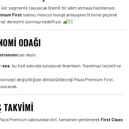
i üst segmente taşıyacak önemli bir adım atmaya hazırlanıyor.
mium First
salonu, mevcut lounge anlayışının ötesine geçerek
yahat deneyimi sunmayı hedefliyor.
NOMİ ODAĞI
astronomi
yer alıyor.
i-see
, bu özel salonda sunulacak ikramların
“inanılmaz lezzetli ve
n konsept değişikliğiyle dönüştürüleceği Plaza Premium First,
a sunacak.
Ş TAKVİMİ
 Plaza Premium salonundan biri, tamamen yenilenerek
First Class