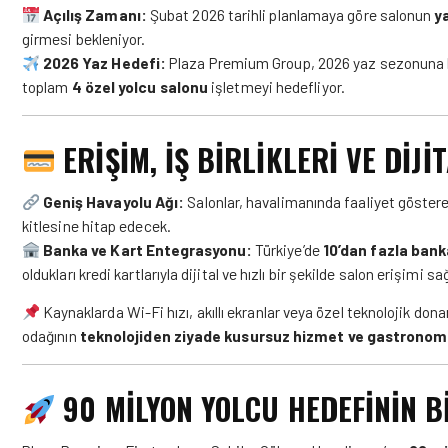
Açılış Zamanı:
Şubat 2026 tarihli planlamaya göre salonun
y
girmesi bekleniyor.
2026 Yaz Hedefi:
Plaza Premium Group, 2026 yaz sezonuna 
toplam
4 özel yolcu salonu
işletmeyi hedefliyor.
ERİŞİM, İŞ BİRLİKLERİ VE DİJ
Geniş Havayolu Ağı:
Salonlar, havalimanında faaliyet gösteren 
kitlesine hitap edecek.
Banka ve Kart Entegrasyonu:
Türkiye’de
10’dan fazla bank
oldukları kredi kartlarıyla dijital ve hızlı bir şekilde salon erişimi s
Kaynaklarda Wi-Fi hızı, akıllı ekranlar veya özel teknolojik don
odağının
teknolojiden ziyade kusursuz hizmet ve gastronom
90 MİLYON YOLCU HEDEFİNİN B