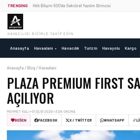
TRENDING
Hitit Bilişim 500’de Sektörel Yazılım Birincisi
HAVACILIĞI BIZIMLE TAKIP EDIN
Anasayfa
Havaalanı
Havacılık
Turizm
Havayolu
Kargo
Anasayfa / Blog / Havaalanı
PLAZA PREMIUM FIRST S
AÇILIYOR
MEHMET KALI • 01 ŞUB 2026 • 3 DK OKUMA
BEĞEN
FACEBOOK
X / TWITTER
WHATSAPP
L