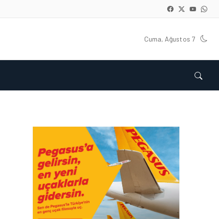
Cuma, Ağustos 7
HAVAALANI • 05 AĞU 2026
İSTANBUL VALI
YARDIMCISI BEKIR
DINKIRCI’DEN KONTROL
KULESI’NE ZIYARET
HAVAALANI • 05 AĞU 2026