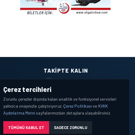
TAKIPTE KALIN
Facebook
Çerez tercihleri
X / Twitter
Zorunlu çerezler dışında kalan analitik ve fonksiyonel servisleri
yalnızca onayınızla çalıştırıyoruz.
Çerez Politikası
ve
KVKK
YouTube
Aydınlatma Metni
sayfalarımızdan detaylara ulaşabilirsiniz.
WhatsApp
TÜMÜNÜ KABUL ET
SADECE ZORUNLU