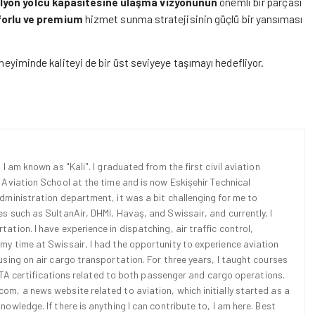
lyon yolcu kapasitesine ulaşma vizyonunun
önemli bir parçası
nforlu ve premium
hizmet sunma stratejisinin güçlü bir yansıması
neyiminde kaliteyi de bir üst seviyeye taşımayı hedefliyor.
 I am known as "Kali". I graduated from the first civil aviation
l Aviation School at the time and is now Eskişehir Technical
Administration department, it was a bit challenging for me to
es such as SultanAir, DHMI, Havaş, and Swissair, and currently, I
ation. I have experience in dispatching, air traffic control,
 my time at Swissair, I had the opportunity to experience aviation
cusing on air cargo transportation. For three years, I taught courses
d IATA certifications related to both passenger and cargo operations.
om, a news website related to aviation, which initially started as a
nowledge. If there is anything I can contribute to, I am here. Best