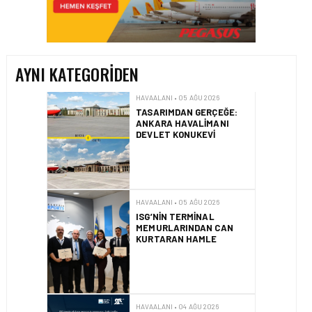
TASARIMDAN GERÇEĞE:
ANKARA HAVALIMANI
DEVLET KONUKEVI
AYNI KATEGORIDEN
HAVAALANI • 05 AĞU 2026
ISG’NIN TERMINAL
MEMURLARINDAN CAN
KURTARAN HAMLE
HAVAALANI • 04 AĞU 2026
İSTANBUL SABIHA
GÖKÇEN’DE TÜM
ZAMANLARIN UÇUŞ VE
YOLCU REKORU KIRILDI
HAVAALANI • 01 AĞU 2026