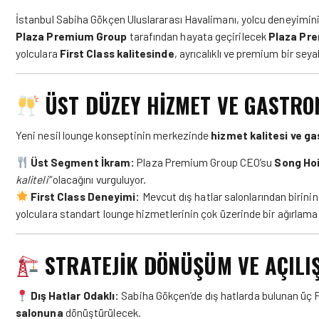
İstanbul Sabiha Gökçen Uluslararası Havalimanı, yolcu deneyimin
Plaza Premium Group
tarafından hayata geçirilecek
Plaza Pre
yolculara
First Class kalitesinde
, ayrıcalıklı ve premium bir se
ÜST DÜZEY HİZMET VE GASTRO
Yeni nesil lounge konseptinin merkezinde
hizmet kalitesi ve g
Üst Segment İkram:
Plaza Premium Group CEO’su
Song Ho
kaliteli”
olacağını vurguluyor.
First Class Deneyimi:
Mevcut dış hatlar salonlarından birini
yolculara standart lounge hizmetlerinin çok üzerinde bir ağırlam
STRATEJİK DÖNÜŞÜM VE AÇILI
Dış Hatlar Odaklı:
Sabiha Gökçen’de dış hatlarda bulunan üç
salonuna
dönüştürülecek.