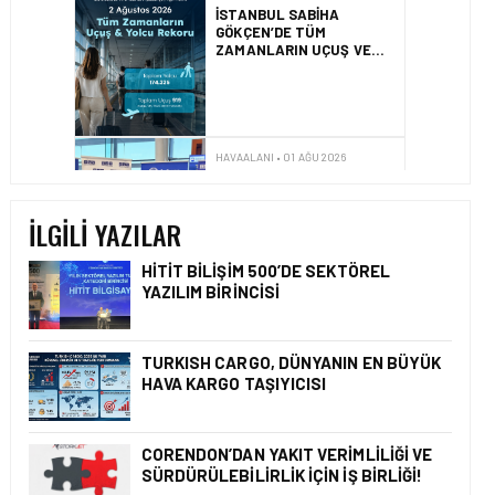
İZMIR ILE ALMATI
ARASINDA DIREKT
UÇUŞLAR BAŞLADI
HAVAALANI • 31 TEM 2026
DALAMAN
HAVALIMANI\’NDAN
TÜRKIYE\’DE BIR İLK
İLGILI YAZILAR
HITIT BILIŞIM 500’DE SEKTÖREL
YAZILIM BIRINCISI
HAVAALANI • 05 AĞU 2026
İSTANBUL VALI
YARDIMCISI BEKIR
TURKISH CARGO, DÜNYANIN EN BÜYÜK
DINKIRCI’DEN KONTROL
HAVA KARGO TAŞIYICISI
KULESI’NE ZIYARET
CORENDON’DAN YAKIT VERIMLILIĞI VE
SÜRDÜRÜLEBILIRLIK IÇIN İŞ BIRLIĞI!
HAVAALANI • 05 AĞU 2026