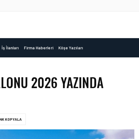
İş İlanları
Firma Haberleri
Köşe Yazıları
ALONU 2026 YAZINDA
INK KOPYALA