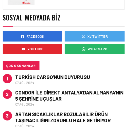
TASARIMDAN GERÇEĞE:
ANKARA HAVALIMANI
DEVLET KONUKEVI
SOSYAL MEDYADA BIZ
FACEBOOK
X / TWITTER
HAVAALANI • 05 AĞU 2026
ISG’NIN TERMINAL
YOUTUBE
WHATSAPP
MEMURLARINDAN CAN
KURTARAN HAMLE
ÇOK OKUNANLAR
TURKISH CARGO’NUN DUYURUSU
1
07 AĞU 2024
CONDOR ILE DIREKT ANTALYA’DAN ALMANYA’NIN
2
5 ŞEHRINE UÇUŞLAR
07 AĞU 2024
ARTAN SICAKLIKLAR BOZULABILIR ÜRÜN
3
TAŞIMACILIĞINI ZORUNLU HALE GETIRIYOR
07 AĞU 2024