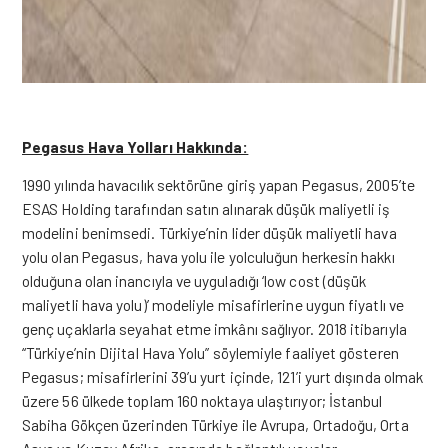
Pegasus Hava Yolları Hakkında:
1990 yılında havacılık sektörüne giriş yapan Pegasus, 2005’te
ESAS Holding tarafından satın alınarak düşük maliyetli iş
modelini benimsedi. Türkiye’nin lider düşük maliyetli hava
yolu olan Pegasus, hava yolu ile yolculuğun herkesin hakkı
olduğuna olan inancıyla ve uyguladığı ‘low cost (düşük
maliyetli hava yolu)’ modeliyle misafirlerine uygun fiyatlı ve
genç uçaklarla seyahat etme imkânı sağlıyor. 2018 itibarıyla
“Türkiye’nin Dijital Hava Yolu” söylemiyle faaliyet gösteren
Pegasus; misafirlerini 39’u yurt içinde, 121’i yurt dışında olmak
üzere 56 ülkede toplam 160 noktaya ulaştırıyor; İstanbul
Sabiha Gökçen üzerinden Türkiye ile Avrupa, Ortadoğu, Orta