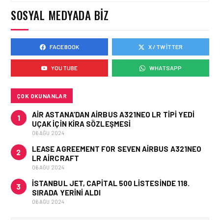
VE OPERASYONEL
SOSYAL MEDYADA BIZ
SONUÇLARI!
FACEBOOK
X / TWITTER
HAVAYOLU • 05 AĞU 2026
AJET’IN SABIHA
YOUTUBE
WHATSAPP
GÖKÇEN’DEKI PAZAR PAYI
ARTIŞI FINANSAL
SONUÇLARI NASIL
ETKILEDI?
ÇOK OKUNANLAR
AIR ASTANA’DAN AIRBUS A321NEO LR TIPI YEDI
1
UÇAK IÇIN KIRA SÖZLEŞMESI
06 AĞU 2024
LEASE AGREEMENT FOR SEVEN AIRBUS A321NEO
2
LR AIRCRAFT
06 AĞU 2024
İSTANBUL JET, CAPITAL 500 LISTESINDE 118.
3
SIRADA YERINI ALDI
06 AĞU 2024