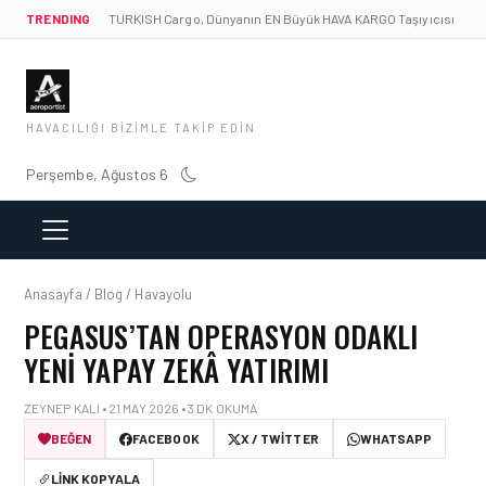
TRENDING
TURKISH Cargo, Dünyanın EN Büyük HAVA KARGO Taşıyıcısı
HAVACILIĞI BIZIMLE TAKIP EDIN
Perşembe, Ağustos 6
Anasayfa / Blog / Havayolu
PEGASUS’TAN OPERASYON ODAKLI
YENI YAPAY ZEKÂ YATIRIMI
ZEYNEP KALI • 21 MAY 2026 • 3 DK OKUMA
BEĞEN
FACEBOOK
X / TWITTER
WHATSAPP
LINK KOPYALA