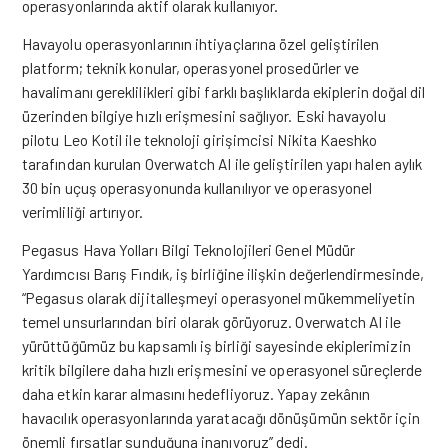
operasyonlarında aktif olarak kullanıyor.
Havayolu operasyonlarının ihtiyaçlarına özel geliştirilen
platform; teknik konular, operasyonel prosedürler ve
havalimanı gereklilikleri gibi farklı başlıklarda ekiplerin doğal dil
üzerinden bilgiye hızlı erişmesini sağlıyor. Eski havayolu
pilotu Leo Kotil ile teknoloji girişimcisi Nikita Kaeshko
tarafından kurulan Overwatch AI ile geliştirilen yapı halen aylık
30 bin uçuş operasyonunda kullanılıyor ve operasyonel
verimliliği artırıyor.
Pegasus Hava Yolları Bilgi Teknolojileri Genel Müdür
Yardımcısı Barış Fındık, iş birliğine ilişkin değerlendirmesinde,
“Pegasus olarak dijitalleşmeyi operasyonel mükemmeliyetin
temel unsurlarından biri olarak görüyoruz. Overwatch AI ile
yürüttüğümüz bu kapsamlı iş birliği sayesinde ekiplerimizin
kritik bilgilere daha hızlı erişmesini ve operasyonel süreçlerde
daha etkin karar almasını hedefliyoruz. Yapay zekânın
havacılık operasyonlarında yaratacağı dönüşümün sektör için
önemli fırsatlar sunduğuna inanıyoruz” dedi.