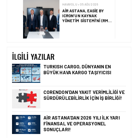
YÖNETIM SISTEMI’NI (RMS)
CANLIYA ALDI
HAVAYOLU • 30 TEM 2026
BAKÜ – KARS DIREKT
UÇUŞLARI RESMEN
BAŞLADI
İLGILI YAZILAR
TURKISH CARGO, DÜNYANIN EN
BÜYÜK HAVA KARGO TAŞIYICISI
HAVAYOLU • 05 AĞU 2026
CORENDON’DAN YAKIT
VERIMLILIĞI VE
CORENDON’DAN YAKIT VERIMLILIĞI VE
SÜRDÜRÜLEBILIRLIK IÇIN
SÜRDÜRÜLEBILIRLIK IÇIN İŞ BIRLIĞI!
İŞ BIRLIĞI!
AIR ASTANA’DAN 2026 YILI İLK YARI
FINANSAL VE OPERASYONEL
HAVAYOLU • 05 AĞU 2026
SONUÇLARI!
AIR ASTANA’DAN 2026
YILI İLK YARI FINANSAL