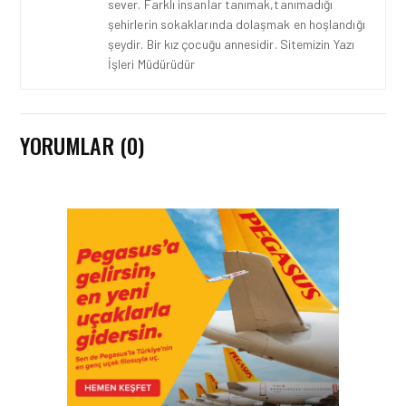
sever. Farklı insanlar tanımak,tanımadığı
şehirlerin sokaklarında dolaşmak en hoşlandığı
şeydir. Bir kız çocuğu annesidir. Sitemizin Yazı
İşleri Müdürüdür
YORUMLAR (0)
HAVAYOLU • 05 AĞU 2026
CORENDON’DAN YAKIT
VERIMLILIĞI VE
SÜRDÜRÜLEBILIRLIK IÇIN
İŞ BIRLIĞI!
HAVAYOLU • 05 AĞU 2026
AIR ASTANA’DAN 2026
YILI İLK YARI FINANSAL