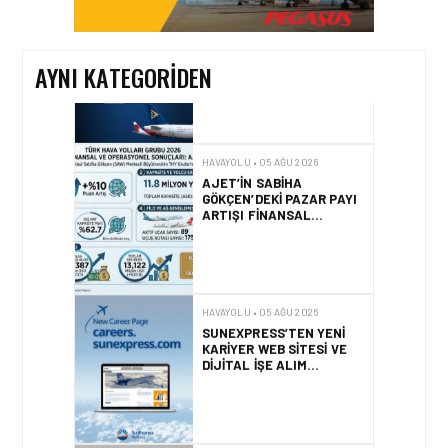
VE OPERASYONEL
SONUÇLARI!
AYNI KATEGORIDEN
HAVAYOLU • 05 AĞU 2026
AJET’IN SABIHA
GÖKÇEN’DEKI PAZAR PAYI
ARTIŞI FINANSAL
SONUÇLARI NASIL
ETKILEDI?
HAVAYOLU • 05 AĞU 2026
SUNEXPRESS’TEN YENI
KARIYER WEB SITESI VE
DIJITAL İŞE ALIM
PLATFORMU!
HAVAYOLU • 05 AĞU 2026
AIR ASTANA, EASIE BY
ICRON’UN KAYNAK