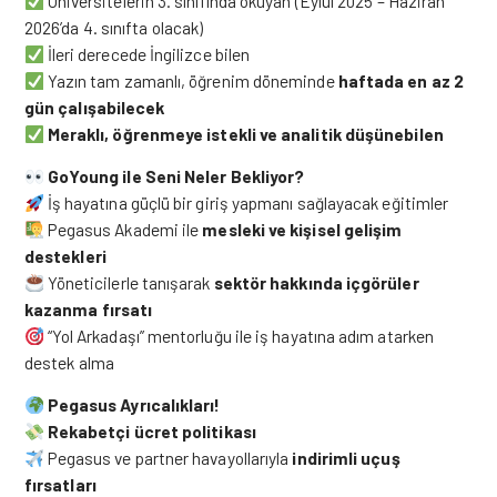
Üniversitelerin 3. sınıfında okuyan (Eylül 2025 – Haziran
2026’da 4. sınıfta olacak)
İleri derecede İngilizce bilen
Yazın tam zamanlı, öğrenim döneminde
haftada en az 2
gün çalışabilecek
Meraklı, öğrenmeye istekli ve analitik düşünebilen
GoYoung ile Seni Neler Bekliyor?
İş hayatına güçlü bir giriş yapmanı sağlayacak eğitimler
Pegasus Akademi ile
mesleki ve kişisel gelişim
destekleri
Yöneticilerle tanışarak
sektör hakkında içgörüler
kazanma fırsatı
“Yol Arkadaşı” mentorluğu ile iş hayatına adım atarken
destek alma
Pegasus Ayrıcalıkları!
Rekabetçi ücret politikası
Pegasus ve partner havayollarıyla
indirimli uçuş
fırsatları