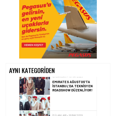
AIR ARABIA AILESI
BÜYÜYOR! 2026 AÇIK
POZISYONLAR
İŞ İLANLARI • 16 MAY 2026
YENI DÖNEM BAŞLIYOR VE
EKIP ARKADAŞLARI
ARANIYOR
AYNI KATEGORIDEN
İŞ İLANLARI • 16 MAY 2026
EMIRATES AĞUSTOS’TA
İSTANBUL’DA TEKNISYEN
ROADSHOW DÜZENLIYOR!
İŞ İLANLARI • 16 MAY 2026