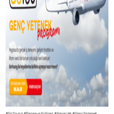
#GoYoung #PegasusAirlines #Havacılık #GençYetenek