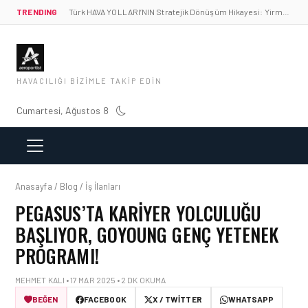
TRENDING
Türk HAVA YOLLARI’NIN Stratejik Dönüşüm Hikayesi: Yirmibirinci Yüzyıl Göktürkleri
HAVACILIĞI BIZIMLE TAKIP EDIN
Cumartesi, Ağustos 8
Anasayfa / Blog / İş İlanları
PEGASUS’TA KARIYER YOLCULUĞU
BAŞLIYOR, GOYOUNG GENÇ YETENEK
PROGRAMI!
MEHMET KALI • 17 MAR 2025 • 2 DK OKUMA
BEĞEN
FACEBOOK
X / TWITTER
WHATSAPP