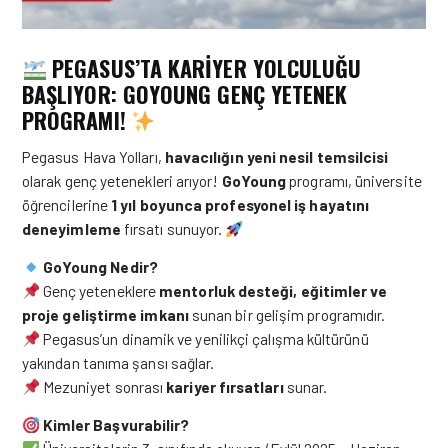
PEGASUS’TA KARIYER YOLCULUĞU
BAŞLIYOR: GOYOUNG GENÇ YETENEK
PROGRAMI!
Pegasus Hava Yolları,
havacılığın yeni nesil temsilcisi
olarak genç yetenekleri arıyor!
GoYoung
programı, üniversite
öğrencilerine
1 yıl boyunca profesyonel iş hayatını
deneyimleme
fırsatı sunuyor.
GoYoung Nedir?
Genç yeteneklere
mentorluk desteği, eğitimler ve
proje geliştirme imkanı
sunan bir gelişim programıdır.
Pegasus’un dinamik ve yenilikçi çalışma kültürünü
yakından tanıma şansı sağlar.
Mezuniyet sonrası
kariyer fırsatları
sunar.
Kimler Başvurabilir?