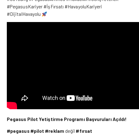
#PegasusKariyer #İşFırsatı #HavayoluKariyeri
#DijitalHavayolu
Pegasus Pilot Yetiştirme Programı Başvuruları Açıldı!
#pegasus
#pilot
#reklam
değil
#fırsat