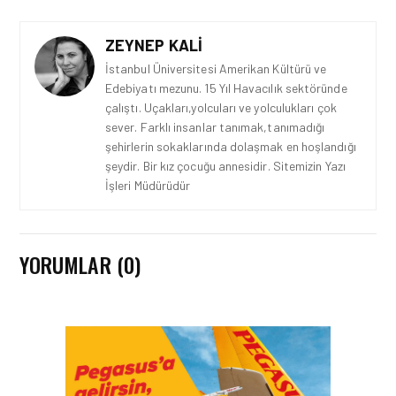
ZEYNEP KALI
İstanbul Üniversitesi Amerikan Kültürü ve
Edebiyatı mezunu. 15 Yıl Havacılık sektöründe
çalıştı. Uçakları,yolcuları ve yolculukları çok
sever. Farklı insanlar tanımak,tanımadığı
şehirlerin sokaklarında dolaşmak en hoşlandığı
şeydir. Bir kız çocuğu annesidir. Sitemizin Yazı
İşleri Müdürüdür
YORUMLAR (0)
HAVAYOLU • 07 AĞU 2026
SUNEXPRESS’IN ÜÇ GÜN
ÜST ÜSTE GÜNLÜK
YOLCU SAYISI 71 BINI AŞTI