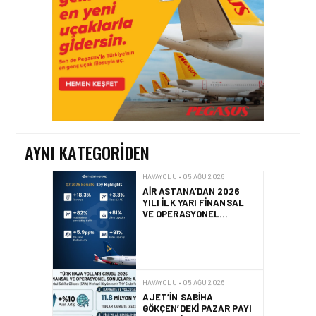
HAVAYOLU • 05 AĞU 2026
CORENDON’DAN YAKIT
VERIMLILIĞI VE
SÜRDÜRÜLEBILIRLIK IÇIN
İŞ BIRLIĞI!
AYNI KATEGORIDEN
HAVAYOLU • 05 AĞU 2026
AIR ASTANA’DAN 2026
YILI İLK YARI FINANSAL
VE OPERASYONEL
SONUÇLARI!
HAVAYOLU • 05 AĞU 2026
AJET’IN SABIHA
GÖKÇEN’DEKI PAZAR PAYI
ARTIŞI FINANSAL