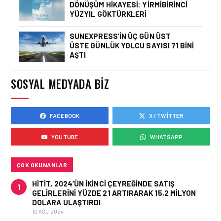
DÖNÜŞÜM HIKAYESI: YIRMIBIRINCI
YÜZYIL GÖKTÜRKLERI
SUNEXPRESS’IN ÜÇ GÜN ÜST
ÜSTE GÜNLÜK YOLCU SAYISI 71 BINI
HAVAYOLU • 05 AĞU 2026
AŞTI
CORENDON’DAN YAKIT
VERIMLILIĞI VE
SÜRDÜRÜLEBILIRLIK IÇIN
SOSYAL MEDYADA BIZ
İŞ BIRLIĞI!
FACEBOOK
X / TWITTER
HAVAYOLU • 05 AĞU 2026
AIR ASTANA’DAN 2026
YOUTUBE
WHATSAPP
YILI İLK YARI FINANSAL
VE OPERASYONEL
SONUÇLARI!
ÇOK OKUNANLAR
HITIT, 2024’ÜN IKINCI ÇEYREĞINDE SATIŞ
1
GELIRLERINI YÜZDE 21 ARTIRARAK 15,2 MILYON
DOLARA ULAŞTIRDI
10 AĞU 2024