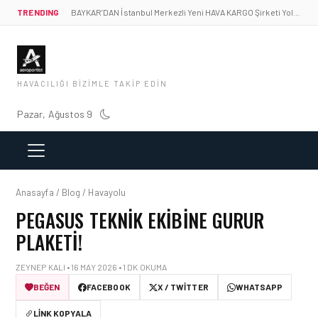
TRENDING
BAYKAR’DAN İstanbul Merkezli Yeni HAVA KARGO Şirketi Yolda!
HAVACILIĞI BIZIMLE TAKIP EDIN
Pazar, Ağustos 9
Anasayfa / Blog / Havayolu
PEGASUS TEKNIK EKIBINE GURUR
PLAKETI!
ZEYNEP KALI • 16 MAY 2026 • 1 DK OKUMA
BEĞEN
FACEBOOK
X / TWITTER
WHATSAPP
LINK KOPYALA