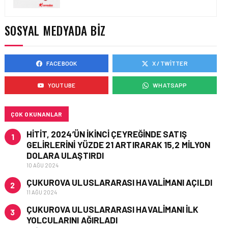
YAKIT MALIYETLERINDEKI
YÜZDE 46’LIK ARTIŞA
KARŞI HANGI ÖNLEMLER
SOSYAL MEDYADA BIZ
ALINIYOR?
FACEBOOK
X / TWITTER
HAVACILIK • 05 AĞU 2026
ÇELEBI HAVACILIK
YOUTUBE
WHATSAPP
MACARISTAN’DAN
BUDAPEŞTE GÖNÜLLÜ
KURTARMA BIRLIĞI’NE
ANLAMLI DESTEK!
ÇOK OKUNANLAR
HITIT, 2024’ÜN IKINCI ÇEYREĞINDE SATIŞ
1
GELIRLERINI YÜZDE 21 ARTIRARAK 15,2 MILYON
DOLARA ULAŞTIRDI
10 AĞU 2024
ÇUKUROVA ULUSLARARASI HAVALIMANI AÇILDI
2
11 AĞU 2024
ÇUKUROVA ULUSLARARASI HAVALIMANI İLK
3
YOLCULARINI AĞIRLADI