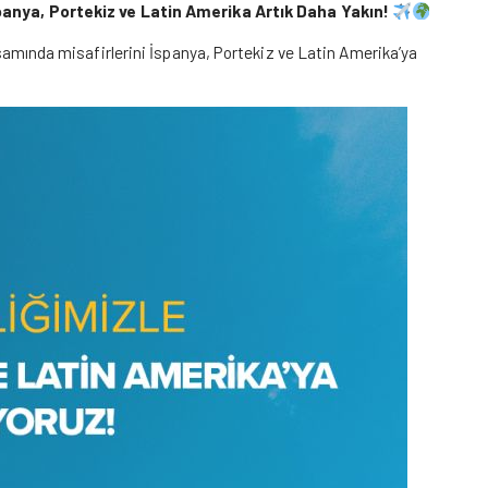
İspanya, Portekiz ve Latin Amerika Artık Daha Yakın!
kapsamında misafirlerini İspanya, Portekiz ve Latin Amerika’ya