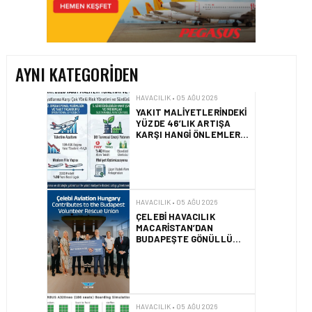
YAKIT MALIYETLERINDEKI
YÜZDE 46’LIK ARTIŞA
KARŞI HANGI ÖNLEMLER
ALINIYOR?
AYNI KATEGORIDEN
HAVACILIK • 05 AĞU 2026
ÇELEBI HAVACILIK
MACARISTAN’DAN
BUDAPEŞTE GÖNÜLLÜ
KURTARMA BIRLIĞI’NE
ANLAMLI DESTEK!
HAVACILIK • 05 AĞU 2026
AIRBUS A320NEO
UÇAKLARINDA YOLCU
BINIŞ SÜREÇLERI
SIMÜLASYONLA TEST
EDILDI!
HAVACILIK • 04 AĞU 2026