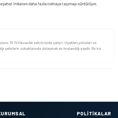
ir seyahat imkanını daha fazla noktaya
taşımayı
sürdürüyor.
unu. 15 Yıl Havacılık sektöründe çalıştı. Uçakları,yolcuları ve
ığı şehirlerin sokaklarında dolaşmak en hoşlandığı şeydir. Bir kız
KURUMSAL
POLITIKALAR