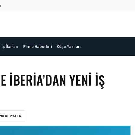
ı
İş İlanları
Firma Haberleri
Köşe Yazıları
 İBERIA’DAN YENI İŞ
INK KOPYALA