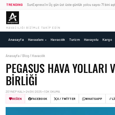
TRENDING
SunExpress’in Üç gün üst üste günlük yolcu sayısı 71 bini aşt
HAVACILIĞI BIZIMLE TAKIP EDIN
Anasayfa
Havaalanı
Havacılık
Turizm
Havayolu
Kargo
Anasayfa / Blog / Havacılık
PEGASUS HAVA YOLLARI VE
BIRLIĞI
ZEYNEP KALI • 24 EKI 2025 • 1 DK OKUMA
BEĞEN
FACEBOOK
X / TWITTER
WHATSAPP
L