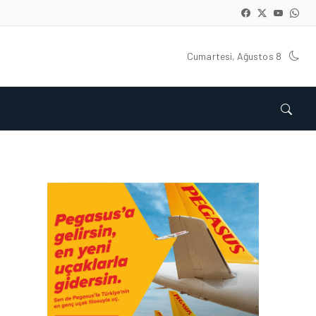
Cumartesi, Ağustos 8
HAVACILIK • 06 AĞU 2026
HITIT BILIŞIM 500’DE
SEKTÖREL YAZILIM
BIRINCISI
HAVACILIK • 05 AĞU 2026