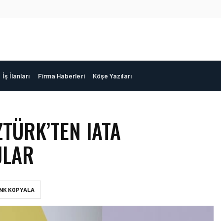
İş İlanları
Firma Haberleri
Köşe Yazıları
ZTÜRK’TEN IATA
JLAR
INK KOPYALA