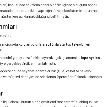
nları) konusunda sektörün genel bir öfke içinde olduğunu ancak
asada sert pazarlıklar yapıldığını fakat ekosistemin korunması
 müşterilere açıklamak olduğunu belirtmiştir.
rımları
amıştır:
cisco’da kurulan bu ofis aracılığıyla startup teknolojilerini
r.
un sesini yapay zeka ile klonlayarak uçak içi anonsları
İspanyolca
riyle gerçekleştirdiklerini anlatmıştır.
lecekte online seyahat acentelerinin (OTA) ve hatta havayolu
yon ve müşteri deneyimine odaklanan “operatörler” olarak kalacağını
ar
e ilgili olarak, bunun bir ağ çeşitlendirme stratejisi olduğunu ve