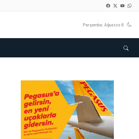
Perşembe, Ağustos 6
HAVAYOLU • 05 AĞU 2026
CORENDON’DAN YAKIT
VERIMLILIĞI VE
SÜRDÜRÜLEBILIRLIK IÇIN
İŞ BIRLIĞI!
HAVAYOLU • 05 AĞU 2026