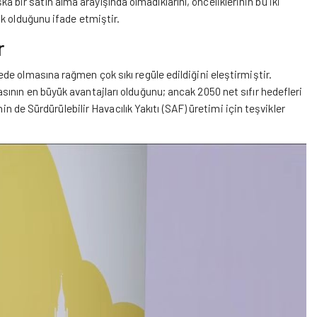
şka bir satın alma arayışında olmadıklarını, önceliklerinin bu iki
k olduğunu ifade etmiştir.
r
e olmasına rağmen çok sıkı regüle edildiğini eleştirmiştir.
sının en büyük avantajları olduğunu; ancak 2050 net sıfır hedefleri
in de Sürdürülebilir Havacılık Yakıtı (SAF) üretimi için teşvikler