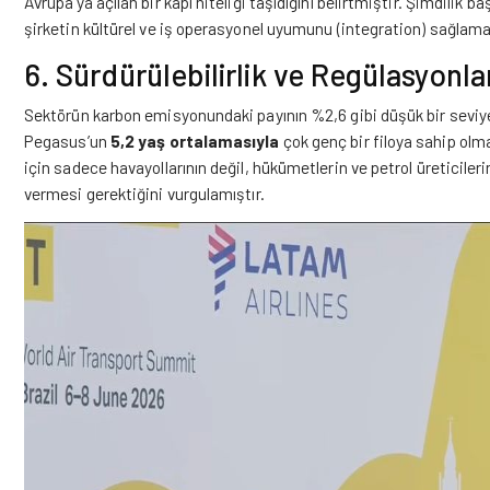
Avrupa’ya açılan bir kapı niteliği taşıdığını belirtmiştir. Şimdilik ba
şirketin kültürel ve iş operasyonel uyumunu (integration) sağlama
6. Sürdürülebilirlik ve Regülasyonla
Sektörün karbon emisyonundaki payının %2,6 gibi düşük bir seviyed
Pegasus’un
5,2 yaş ortalamasıyla
çok genç bir filoya sahip olma
için sadece havayollarının değil, hükümetlerin ve petrol üreticilerin
vermesi gerektiğini vurgulamıştır.