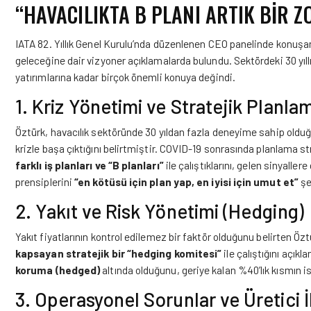
“HAVACILIKTA B PLANI ARTIK BİR 
IATA 82. Yıllık Genel Kurulu’nda düzenlenen CEO panelinde konuşa
geleceğine dair vizyoner açıklamalarda bulundu. Sektördeki 30 yıl
yatırımlarına kadar birçok önemli konuya değindi.
1. Kriz Yönetimi ve Stratejik Planla
Öztürk, havacılık sektöründe 30 yıldan fazla deneyime sahip oldu
krizle başa çıktığını belirtmiştir. COVID-19 sonrasında planlama s
farklı iş planları ve “B planları”
ile çalıştıklarını, gelen sinyaller
prensiplerini
“en kötüsü için plan yap, en iyisi için umut et”
şe
2. Yakıt ve Risk Yönetimi (Hedging)
Yakıt fiyatlarının kontrol edilemez bir faktör olduğunu belirten Ö
kapsayan stratejik bir “hedging komitesi”
ile çalıştığını açık
koruma (hedged)
altında olduğunu, geriye kalan %40’lık kısmın ise
3. Operasyonel Sorunlar ve Üretici İl