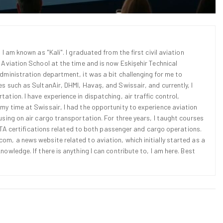
 I am known as "Kali". I graduated from the first civil aviation
l Aviation School at the time and is now Eskişehir Technical
Administration department, it was a bit challenging for me to
es such as SultanAir, DHMI, Havaş, and Swissair, and currently, I
ation. I have experience in dispatching, air traffic control,
 my time at Swissair, I had the opportunity to experience aviation
cusing on air cargo transportation. For three years, I taught courses
d IATA certifications related to both passenger and cargo operations.
om, a news website related to aviation, which initially started as a
nowledge. If there is anything I can contribute to, I am here. Best