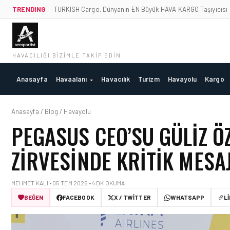
TRENDING
TURKISH Cargo, Dünyanın EN Büyük HAVA KARGO Taşıyıcısı
HAVACILIĞI BIZIMLE TAKIP EDIN
Anasayfa
Havaalanı
Havacılık
Turizm
Havayolu
Kargo
Anasayfa / Blog / Havayolu
PEGASUS CEO’SU GÜLIZ Ö
ZIRVESINDE KRITIK MESA
MEHMET KALI • 05 TEM 2026 • 4 DK OKUMA
BEĞEN
FACEBOOK
X / TWITTER
WHATSAPP
L