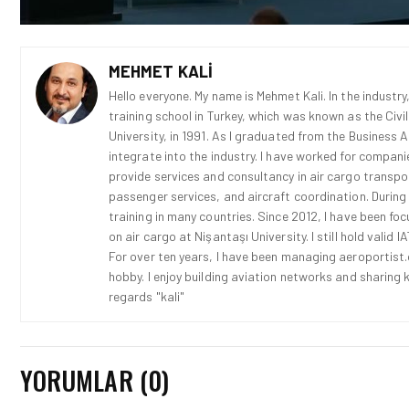
MEHMET KALI
Hello everyone. My name is Mehmet Kali. In the industry,
training school in Turkey, which was known as the Civi
University, in 1991. As I graduated from the Business 
integrate into the industry. I have worked for compani
provide services and consultancy in air cargo transport
passenger services, and aircraft coordination. During
training in many countries. Since 2012, I have been fo
on air cargo at Nişantaşı University. I still hold vali
For over ten years, I have been managing aeroportist.c
hobby. I enjoy building aviation networks and sharing k
regards "kali"
YORUMLAR (0)