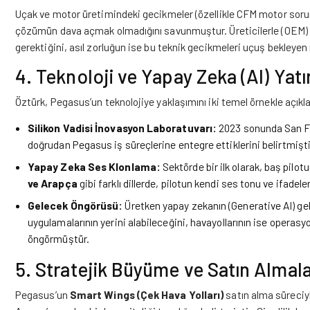
Uçak ve motor üretimindeki gecikmeler (özellikle CFM motor soru
çözümün dava açmak olmadığını savunmuştur. Üreticilerle (OEM) m
gerektiğini, asıl zorluğun ise bu teknik gecikmeleri uçuş bekleyen
4. Teknoloji ve Yapay Zeka (AI) Yatı
Öztürk, Pegasus’un teknolojiye yaklaşımını iki temel örnekle açıkl
Silikon Vadisi İnovasyon Laboratuvarı:
2023 sonunda San Fran
doğrudan Pegasus iş süreçlerine entegre ettiklerini belirtmişti
Yapay Zeka Ses Klonlama:
Sektörde bir ilk olarak, baş pilot
ve Arapça
gibi farklı dillerde, pilotun kendi ses tonu ve ifadele
Gelecek Öngörüsü:
Üretken yapay zekanın (Generative AI) ge
uygulamalarının yerini alabileceğini, havayollarının ise operas
öngörmüştür.
5. Stratejik Büyüme ve Satın Almal
Pegasus’un
Smart Wings (Çek Hava Yolları)
satın alma süreciyl