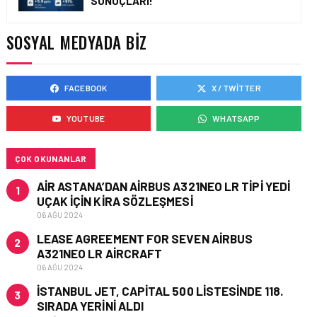
SONUÇLARI!
AIR ASTANA’DAN 2026
YILI İLK YARI FINANSAL
VE OPERASYONEL
SOSYAL MEDYADA BIZ
SONUÇLARI!
FACEBOOK
X / TWITTER
HAVAYOLU • 05 AĞU 2026
AJET’IN SABIHA
YOUTUBE
WHATSAPP
GÖKÇEN’DEKI PAZAR PAYI
ARTIŞI FINANSAL
SONUÇLARI NASIL
ETKILEDI?
ÇOK OKUNANLAR
AIR ASTANA’DAN AIRBUS A321NEO LR TIPI YEDI
1
UÇAK IÇIN KIRA SÖZLEŞMESI
06 AĞU 2024
LEASE AGREEMENT FOR SEVEN AIRBUS
2
A321NEO LR AIRCRAFT
06 AĞU 2024
İSTANBUL JET, CAPITAL 500 LISTESINDE 118.
3
SIRADA YERINI ALDI