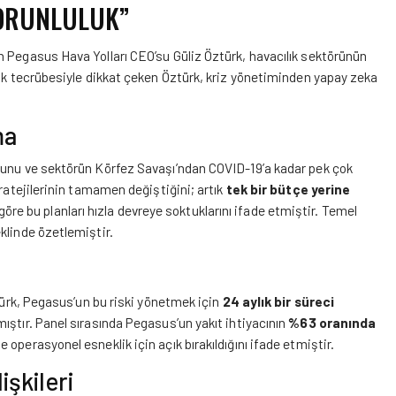
ZORUNLULUK”
n Pegasus Hava Yolları CEO’su Güliz Öztürk, havacılık sektörünün
lık tecrübesiyle dikkat çeken Öztürk, kriz yönetiminden yapay zeka
ma
ğunu ve sektörün Körfez Savaşı’ndan COVID-19’a kadar pek çok
tratejilerinin tamamen değiştiğini; artık
tek bir bütçe yerine
e göre bu planları hızla devreye soktuklarını ifade etmiştir. Temel
klinde özetlemiştir.
ztürk, Pegasus’un bu riski yönetmek için
24 aylık bir süreci
lamıştır. Panel sırasında Pegasus’un yakıt ihtiyacının
%63 oranında
 operasyonel esneklik için açık bırakıldığını ifade etmiştir.
işkileri