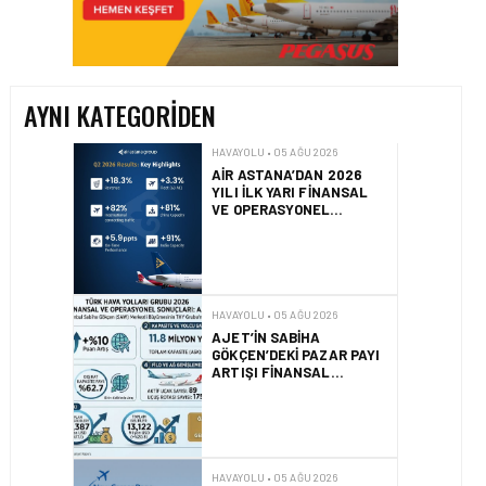
AIR ASTANA’DAN 2026
YILI İLK YARI FINANSAL
VE OPERASYONEL
SONUÇLARI!
AYNI KATEGORIDEN
HAVAYOLU • 05 AĞU 2026
AJET’IN SABIHA
GÖKÇEN’DEKI PAZAR PAYI
ARTIŞI FINANSAL
SONUÇLARI NASIL
ETKILEDI?
HAVAYOLU • 05 AĞU 2026
SUNEXPRESS’TEN YENI
KARIYER WEB SITESI VE
DIJITAL İŞE ALIM
PLATFORMU!
HAVAYOLU • 05 AĞU 2026