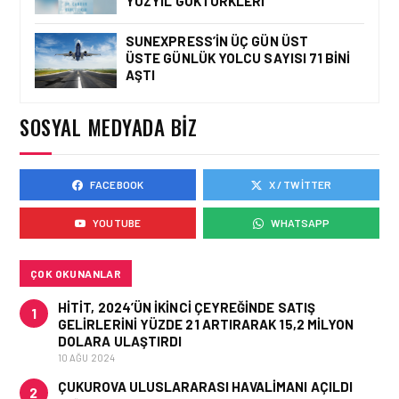
YÜZYIL GÖKTÜRKLERI
SUNEXPRESS’IN ÜÇ GÜN ÜST
ÜSTE GÜNLÜK YOLCU SAYISI 71 BINI
HAVAYOLU • 05 AĞU 2026
AŞTI
CORENDON’DAN YAKIT
VERIMLILIĞI VE
SÜRDÜRÜLEBILIRLIK IÇIN
SOSYAL MEDYADA BIZ
İŞ BIRLIĞI!
FACEBOOK
X / TWITTER
HAVAYOLU • 05 AĞU 2026
AIR ASTANA’DAN 2026
YOUTUBE
WHATSAPP
YILI İLK YARI FINANSAL
VE OPERASYONEL
SONUÇLARI!
ÇOK OKUNANLAR
HITIT, 2024’ÜN IKINCI ÇEYREĞINDE SATIŞ
1
GELIRLERINI YÜZDE 21 ARTIRARAK 15,2 MILYON
DOLARA ULAŞTIRDI
10 AĞU 2024
ÇUKUROVA ULUSLARARASI HAVALIMANI AÇILDI
2