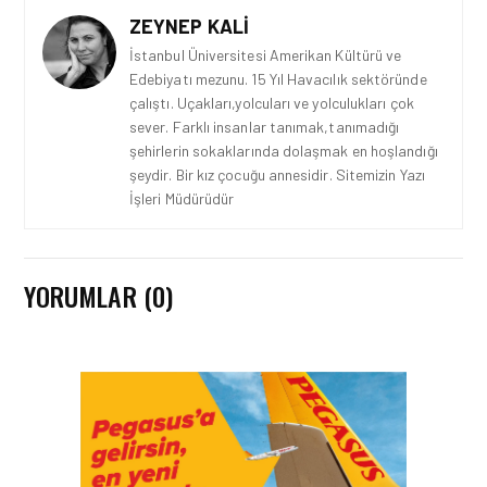
ZEYNEP KALI
İstanbul Üniversitesi Amerikan Kültürü ve
Edebiyatı mezunu. 15 Yıl Havacılık sektöründe
çalıştı. Uçakları,yolcuları ve yolculukları çok
sever. Farklı insanlar tanımak,tanımadığı
şehirlerin sokaklarında dolaşmak en hoşlandığı
şeydir. Bir kız çocuğu annesidir. Sitemizin Yazı
İşleri Müdürüdür
YORUMLAR (0)
HAVAYOLU • 07 AĞU 2026
SUNEXPRESS’IN ÜÇ GÜN
ÜST ÜSTE GÜNLÜK
YOLCU SAYISI 71 BINI AŞTI