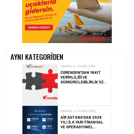
HAVAYOLU • 05 AĞU 2026
CORENDON’DAN YAKIT
VERIMLILIĞI VE
SÜRDÜRÜLEBILIRLIK IÇIN
İŞ BIRLIĞI!
AYNI KATEGORIDEN
HAVAYOLU • 05 AĞU 2026
AIR ASTANA’DAN 2026
YILI İLK YARI FINANSAL
VE OPERASYONEL
SONUÇLARI!
HAVAYOLU • 05 AĞU 2026
AJET’IN SABIHA
GÖKÇEN’DEKI PAZAR PAYI
ARTIŞI FINANSAL
SONUÇLARI NASIL