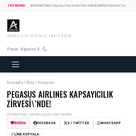
TRENDING
BAYKAR’DAN İstanbul Merkezli Yeni HAVA KARGO Şirketi Yolda!
HAVACILIĞI BIZIMLE TAKIP EDIN
Pazar, Ağustos 9
Anasayfa / Blog / Havayolu
PEGASUS AIRLINES KAPSAYICILIK
ZIRVESI\’NDE!
ZEYNEP KALI • 16 MAY 2026 • 1 DK OKUMA
BEĞEN
FACEBOOK
X / TWITTER
WHATSAPP
LINK KOPYALA